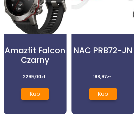
Amazfit Falcon
NAC PRB72-JN
Czarny
2299,00
zł
198,97
zł
Kup
Kup