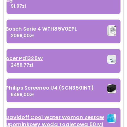
91,97
zł
Bosch Serie 4 WTH85V0EPL
2099,00
zł
Acer Pd1325W
2458,77
zł
Philips Screeneo U4 (SCN350INT)
6499,00
zł
Davidoff Cool Water Woman Zestaw
Upominkowy Woda Toaletowa 50 Ml