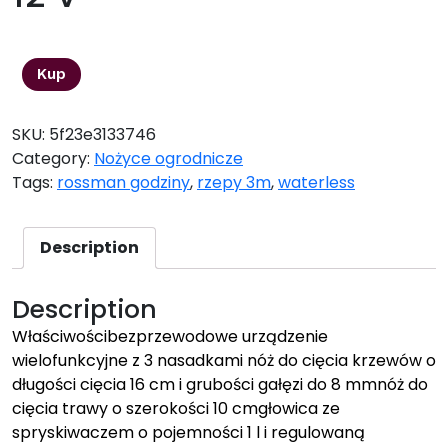
159,00
zł
Kup
SKU:
5f23e3133746
Category:
Nożyce ogrodnicze
Tags:
rossman godziny
,
rzepy 3m
,
waterless
Description
Description
Właściwościbezprzewodowe urządzenie
wielofunkcyjne z 3 nasadkami nóż do cięcia krzewów o
długości cięcia 16 cm i grubości gałęzi do 8 mmnóż do
cięcia trawy o szerokości 10 cmgłowica ze
spryskiwaczem o pojemności 1 l i regulowaną