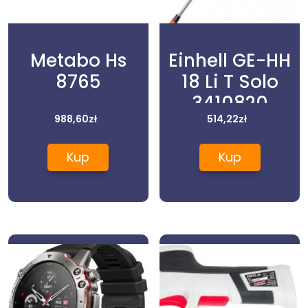
Metabo Hs
Einhell GE-HH
8765
18 Li T Solo
3410820
988,60
zł
514,22
zł
Kup
Kup