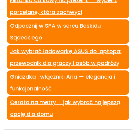
Filiżanka do kawy na prezent — wybierz
porcelanę, która zachwyci
Odpocznij w SPA w sercu Beskidu
Sądeckiego
Jak wybrać ładowarkę ASUS do laptopa:
przewodnik dla graczy i osób w podróży
Gniazdka i włączniki Aria — elegancja i
funkcjonalność
Cerata na metry – jak wybrać najlepszą
opcję dla domu