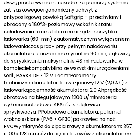
dysząprosta wymiana nasadek za pomocą systemu
zatrzaskowegoergonomiczny uchwyt z
antypoślizgową powłoką Softgrip – przechylany i
obracany o 180°3-poziomowy wskaźnik stanu
naładowania akumulatora na urządzeniuszybka
ładowarka (60-min) z automatycznym wyłączaniem
ładowaniaczas pracy przy pełnym naładowaniu
akumulatora: z nożem maksymalnie 90 min, z głowicą
do spryskiwania maksymalnie 48 minładowarka w
kompleciekompatybilna ze wszystkimi urządzeniami
serii „PARKSIDE X 12 V Team”Parametry
techniczneakumulator: litowo-jonowy 12 V (2,0 Ah) z
ładowarkąpojemność akumulatora: 2,0 Ahprędkość
obrotowa na biegu jałowym: 1200 U/minMateriał
wykonaniaobudowa: ABSnóż: stalgłowica
spryskiwacza: PPobudowa akumulatora: poliamid,
włókno szklane (PA6 + GF30)pokrowiec na noż:
PVCWymiarynóż do cięcia trawy z akumulatorem: 357
x 100 x 123 mmnóż do cięcia krzewów z akumulatorem: