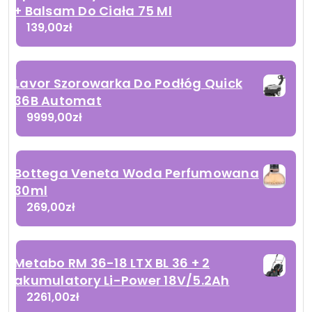
+ Balsam Do Ciała 75 Ml
139,00
zł
Lavor Szorowarka Do Podłóg Quick
36B Automat
9999,00
zł
Bottega Veneta Woda Perfumowana
30ml
269,00
zł
Metabo RM 36-18 LTX BL 36 + 2
akumulatory Li-Power 18V/5.2Ah
2261,00
zł