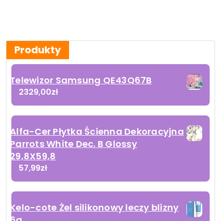
Produkty
Telewizor Samsung QE43Q67B
2329,00
zł
Alfa-Cer Płytka Ścienna Dekoracyjna
Parrots White Dec. B Glossy
29,8X59,8
57,99
zł
Kelo-cote Żel silikonowy leczy blizny
6g