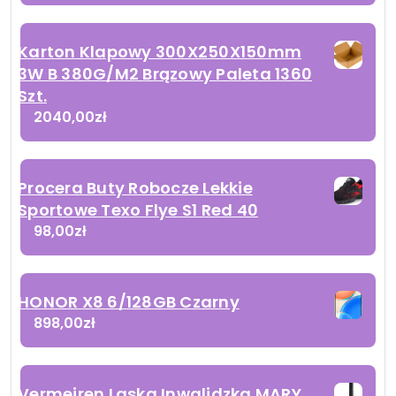
Karton Klapowy 300X250X150mm
3W B 380G/M2 Brązowy Paleta 1360
Szt.
2040,00
zł
Procera Buty Robocze Lekkie
Sportowe Texo Flye S1 Red 40
98,00
zł
HONOR X8 6/128GB Czarny
898,00
zł
Vermeiren Laska Inwalidzka MARY