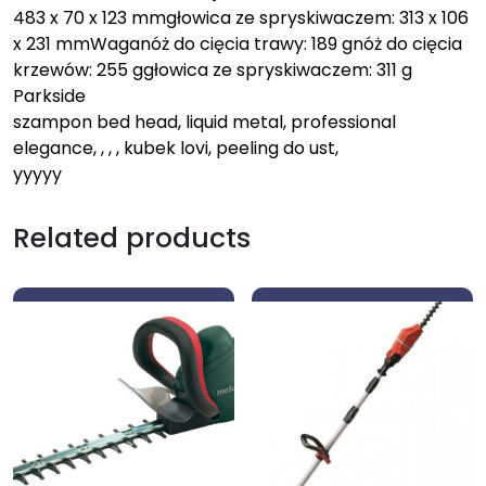
483 x 70 x 123 mmgłowica ze spryskiwaczem: 313 x 106
x 231 mmWaganóż do cięcia trawy: 189 gnóż do cięcia
krzewów: 255 ggłowica ze spryskiwaczem: 311 g
Parkside
szampon bed head, liquid metal, professional
elegance, , , , kubek lovi, peeling do ust,
yyyyy
Related products