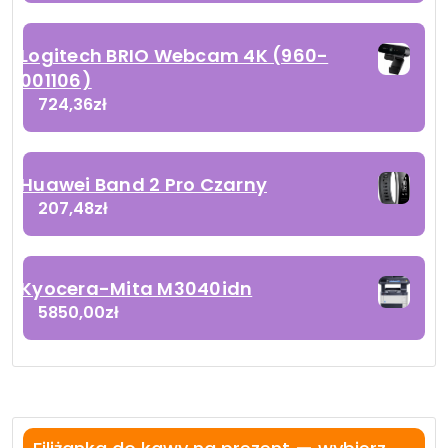
Logitech BRIO Webcam 4K (960-
001106)
724,36
zł
Huawei Band 2 Pro Czarny
207,48
zł
Kyocera-Mita M3040idn
5850,00
zł