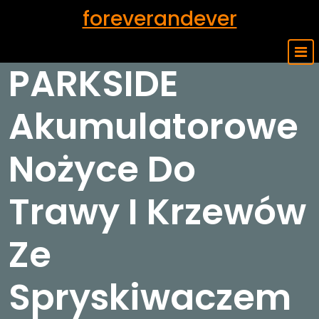
Skip
foreverandever
to
content
PARKSIDE
Akumulatorowe
Nożyce Do
Trawy I Krzewów
Ze
Spryskiwaczem