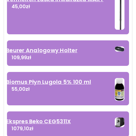
45,00
zł
Beurer Analogowy Holter
109,99
zł
Biomus Płyn Lugola 5% 100 ml
55,00
zł
Ekspres Beko CEG5311X
1079,10
zł