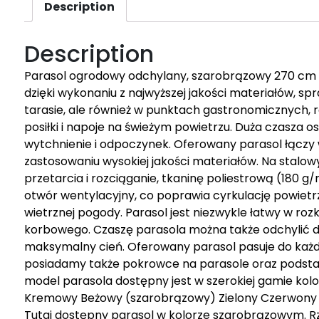
Description
Description
Parasol ogrodowy odchylany, szarobrązowy 270 cm 
dzięki wykonaniu z najwyższej jakości materiałów, s
tarasie, ale również w punktach gastronomicznych, 
posiłki i napoje na świeżym powietrzu. Duża czasza o
wytchnienie i odpoczynek. Oferowany parasol łączy w
zastosowaniu wysokiej jakości materiałów. Na stalo
przetarcia i rozciąganie, tkaninę poliestrową (180 
otwór wentylacyjny, co poprawia cyrkulację powietr
wietrznej pogody. Parasol jest niezwykle łatwy w roz
korbowego. Czaszę parasola można także odchylić do
maksymalny cień. Oferowany parasol pasuje do każ
posiadamy także pokrowce na parasole oraz podstaw
model parasola dostępny jest w szerokiej gamie kol
Kremowy Beżowy (szarobrązowy) Zielony Czerwony
Tutaj dostępny parasol w kolorze szarobrązowym. Rz