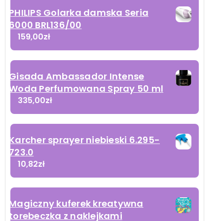
PHILIPS Golarka damska Seria
6000 BRL136/00
159,00
zł
Gisada Ambassador Intense
Woda Perfumowana Spray 50 ml
335,00
zł
Karcher sprayer niebieski 6.295-
723.0
10,82
zł
Magiczny kuferek kreatywna
torebeczka z naklejkami