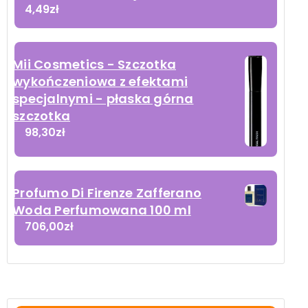
4,49
zł
Mii Cosmetics - Szczotka
wykończeniowa z efektami
specjalnymi - płaska górna
szczotka
98,30
zł
Profumo Di Firenze Zafferano
Woda Perfumowana 100 ml
706,00
zł