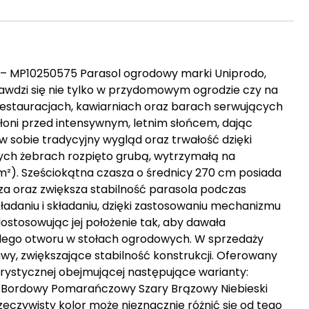
– MP10250575 Parasol ogrodowy marki Uniprodo,
prawdzi się nie tylko w przydomowym ogrodzie czy na
restauracjach, kawiarniach oraz barach serwujących
słoni przed intensywnym, letnim słońcem, dając
 sobie tradycyjny wygląd oraz trwałość dzięki
wych żebrach rozpięto grubą, wytrzymałą na
g/m²). Sześciokątna czasza o średnicy 270 cm posiada
za oraz zwiększa stabilność parasola podczas
kładaniu i składaniu, dzięki zastosowaniu mechanizmu
stosowując jej położenie tak, aby dawała
dego otworu w stołach ogrodowych. W sprzedaży
y, zwiększające stabilność konstrukcji. Oferowany
orystycznej obejmującej następujące warianty:
 Bordowy Pomarańczowy Szary Brązowy Niebieski
eczywisty kolor może nieznacznie różnić się od tego