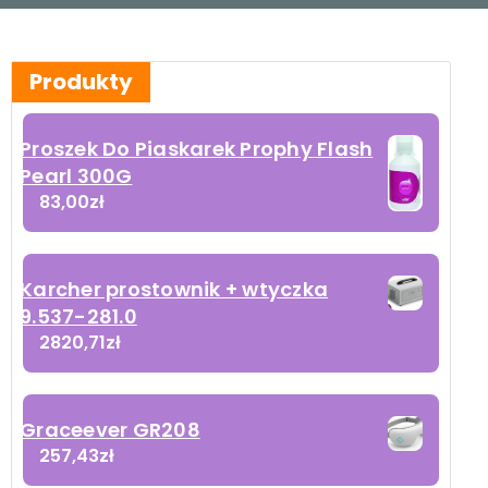
Produkty
Proszek Do Piaskarek Prophy Flash
Pearl 300G
83,00
zł
Karcher prostownik + wtyczka
9.537-281.0
2820,71
zł
Graceever GR208
257,43
zł