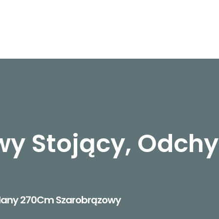
wy Stojący, Odch
ylany 270Cm Szarobrązowy