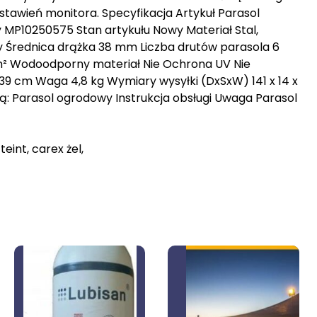
ustawień monitora. Specyfikacja Artykuł Parasol
10250575 Stan artykułu Nowy Materiał Stal,
ny Średnica drążka 38 mm Liczba drutów parasola 6
m² Wodoodporny materiał Nie Ochrona UV Nie
9 cm Waga 4,8 kg Wymiary wysyłki (DxSxW) 141 x 14 x
: Parasol ogrodowy Instrukcja obsługi Uwaga Parasol
teint, carex żel,