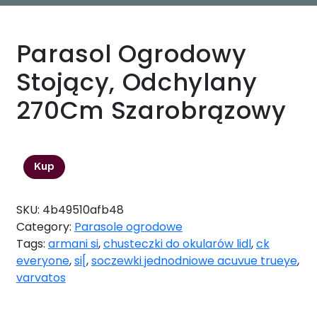
Parasol Ogrodowy
Stojący, Odchylany
270Cm Szarobrązowy
210,94
zł
Kup
SKU:
4b49510afb48
Category:
Parasole ogrodowe
Tags:
armani si
,
chusteczki do okularów lidl
,
ck
everyone
,
si[
,
soczewki jednodniowe acuvue trueye
,
varvatos