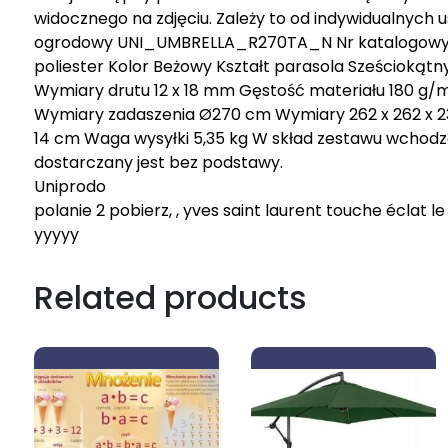
widocznego na zdjęciu. Zależy to od indywidualnych 
ogrodowy UNI_UMBRELLA_R270TA_N Nr katalogowy MP
poliester Kolor Beżowy Kształt parasola Sześciokąt
Wymiary drutu 12 x 18 mm Gęstość materiału 180 g/
Wymiary zadaszenia Ø270 cm Wymiary 262 x 262 x 23
14 cm Waga wysyłki 5,35 kg W skład zestawu wchodzą
dostarczany jest bez podstawy.
Uniprodo
polanie 2 pobierz, , yves saint laurent touche éclat le 
yyyyy
Related products