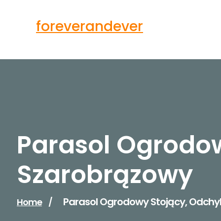
Skip
to
foreverandever
content
Parasol Ogrodo
Szarobrązowy
Parasol Ogrodowy Stojący, Odch
Home
/