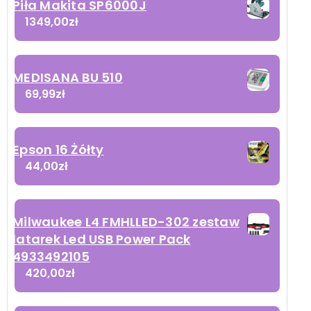
Piła Makita SP6000J
1349,00
zł
MEDISANA BU 510
69,99
zł
opiel
Epson 16 Żółty
95
44,00
zł
Milwaukee L4 FMHLLED-302 zestaw
latarek Led USB Power Pack
4933492105
420,00
zł