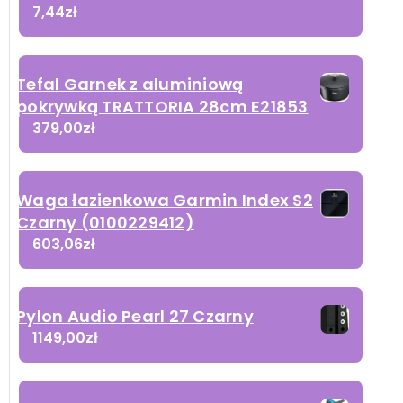
7,44
zł
Tefal Garnek z aluminiową
pokrywką TRATTORIA 28cm E21853
379,00
zł
Waga łazienkowa Garmin Index S2
Czarny (0100229412)
603,06
zł
Pylon Audio Pearl 27 Czarny
1149,00
zł