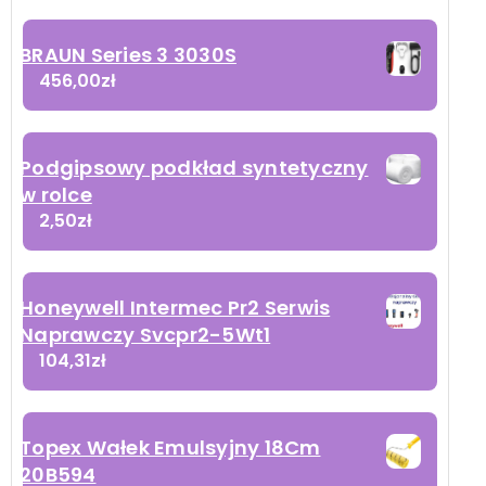
BRAUN Series 3 3030S
456,00
zł
Podgipsowy podkład syntetyczny
w rolce
2,50
zł
Honeywell Intermec Pr2 Serwis
Naprawczy Svcpr2-5Wt1
104,31
zł
Topex Wałek Emulsyjny 18Cm
20B594