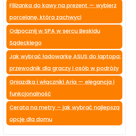
Filiżanka do kawy na prezent — wybierz
porcelanę, która zachwyci
Odpocznij w SPA w sercu Beskidu
Sądeckiego
Jak wybrać ładowarkę ASUS do laptopa:
przewodnik dla graczy i osób w podróży
Gniazdka i włączniki Aria — elegancja i
funkcjonalność
Cerata na metry – jak wybrać najlepszą
opcję dla domu