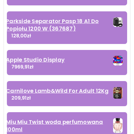
Parkside Separator Pasp 18 A1 Do
Popiołu 1200 W (367687)
128,00
zł
Apple Studio Display
7969,91
zł
Carnilove Lamb&Wild For Adult 12Kg
209,91
zł
Miu Miu Twist woda perfumowana
100ml