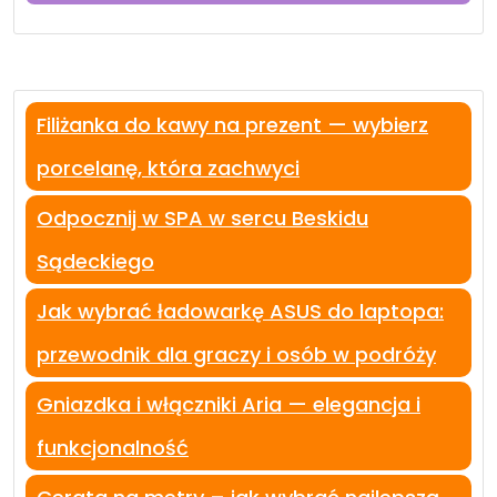
Filiżanka do kawy na prezent — wybierz
porcelanę, która zachwyci
Odpocznij w SPA w sercu Beskidu
Sądeckiego
Jak wybrać ładowarkę ASUS do laptopa:
przewodnik dla graczy i osób w podróży
Gniazdka i włączniki Aria — elegancja i
funkcjonalność