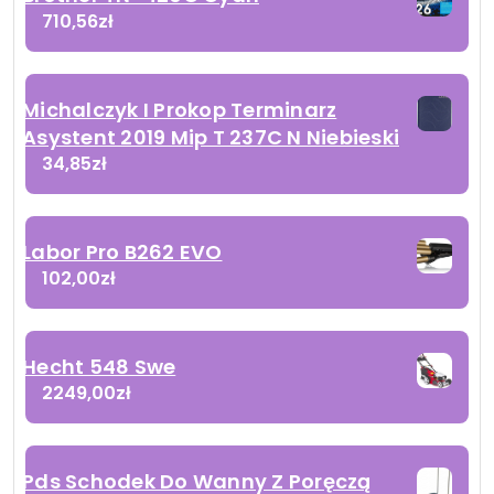
710,56
zł
Michalczyk I Prokop Terminarz
Asystent 2019 Mip T 237C N Niebieski
34,85
zł
Labor Pro B262 EVO
102,00
zł
Hecht 548 Swe
2249,00
zł
Pds Schodek Do Wanny Z Poręczą