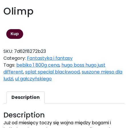
Olimp
57,85
zł
Kup
SKU:
7d62f8272b23
Category:
Fantastyka i fantasy
Tags:
bebiko 1 800g cena
,
hugo boss hugo just
different
,
splat special blackwood
,
suszone mięso dla
ludzi
,
ul gałczyńskiego
Description
Description
Już od miesięcy toczy się wojna między bogami i