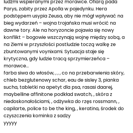
ludźmi wspieranymi przez morawce. Ofiarą pada
Parys, zabity przez Apolla w pojedynku. Hera
podstępem usypia Zeusa, aby nie mógł wpływać na
bieg wydarzeń – wojna trojańska musi wrócić na
dawne tory. Ale na horyzoncie pojawia się nowy
konflikt – bogowie wszczynają wojnę między sobą, a
na Ziemi w przyszłości postludzie toczą walkę ze
zbuntowanymi voynixami. Sytuacja staje się
krytyczna, gdy ludzie tracą sprzymierzeńca –
morawce…
farba siwa do włosów, , , , co na przebarwienia skóry,
chleb bezglutenowy schar, eau de sisley 3, pianka
sucha, tabletki na apetyt dla psa, rasasi daarej,
maybelline affinitone podkład swatch, , skóra z
niedoskonałościami, , odżywka do rzęs rossmann, ,
capilarte, police to be the king, , keratina, środek do
czyszczenia kominka z sadzy
yyyyy