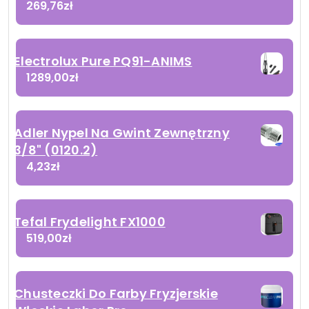
269,76
zł
Electrolux Pure PQ91-ANIMS
1289,00
zł
Adler Nypel Na Gwint Zewnętrzny
3/8" (0120.2)
4,23
zł
Tefal Frydelight FX1000
519,00
zł
Chusteczki Do Farby Fryzjerskie