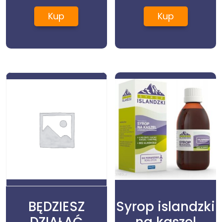
Kup
Kup
BĘDZIESZ
Syrop islandzki
DZIAŁAĆ
na kaszel