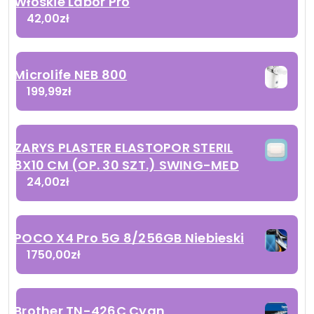
Włoskie Labor Pro
42,00
zł
Microlife NEB 800
199,99
zł
ZARYS PLASTER ELASTOPOR STERIL
8X10 CM (OP. 30 SZT.) SWING-MED
24,00
zł
POCO X4 Pro 5G 8/256GB Niebieski
1750,00
zł
Brother TN-426C Cyan