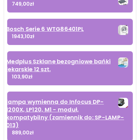
749,00
zł
Bosch Serie 6 WTG86401PL
1943,10
zł
Medplus Szklane bezogniowe bańki
lekarskie 12 szt.
103,90
zł
lampa wymienna do Infocus DP-
1200X, LP120, M1 - moduł,
kompatybilny (zamiennik do: SP-LAMP-
013)
889,00
zł