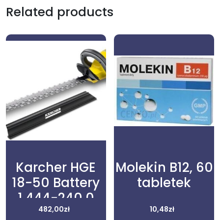
Related products
Karcher HGE
Molekin B12, 60
18-50 Battery
tabletek
1.444-240.0
482,00
zł
10,48
zł