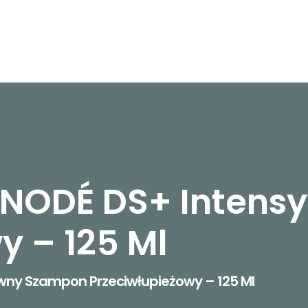
 NODÉ DS+ Intens
y – 125 Ml
ny Szampon Przeciwłupieżowy – 125 Ml