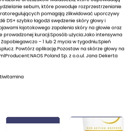
wydzielanie sebum, które powoduje rozprzestrzenianie
 keratoregulujących pomagają zlikwidować uporczywy
odé DS+ szybko łagodzi swędzenie skóry głowy i
objawami łojotokowego zapalenia skóry na głowie oraz
ie prowadzonej kuracji.Sposób użycia:Jako intensywna
. Zapobiegawczo – 1 lub 2 mycia w tygodniu.Spień
spłucz. Powtórz aplikację.Pozostaw na skórze głowy na
lProducent:NAOS Poland Sp. z o.o.ul. Jana Dekerta
ltiwitamina