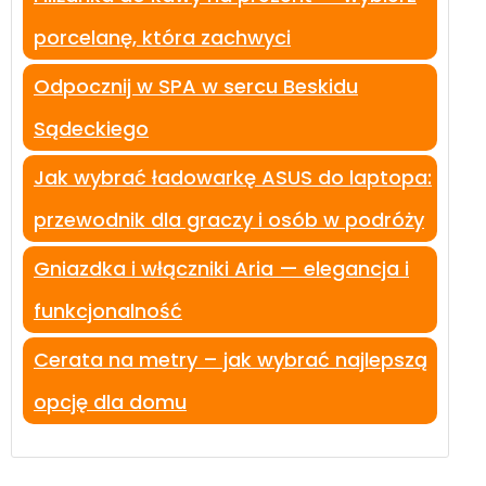
porcelanę, która zachwyci
Odpocznij w SPA w sercu Beskidu
Sądeckiego
Jak wybrać ładowarkę ASUS do laptopa:
przewodnik dla graczy i osób w podróży
Gniazdka i włączniki Aria — elegancja i
funkcjonalność
Cerata na metry – jak wybrać najlepszą
opcję dla domu