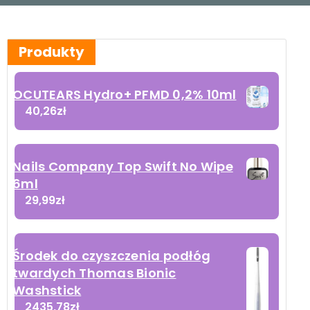
Produkty
OCUTEARS Hydro+ PFMD 0,2% 10ml
40,26
zł
Nails Company Top Swift No Wipe
6ml
29,99
zł
Środek do czyszczenia podłóg
twardych Thomas Bionic
Washstick
2435,78
zł