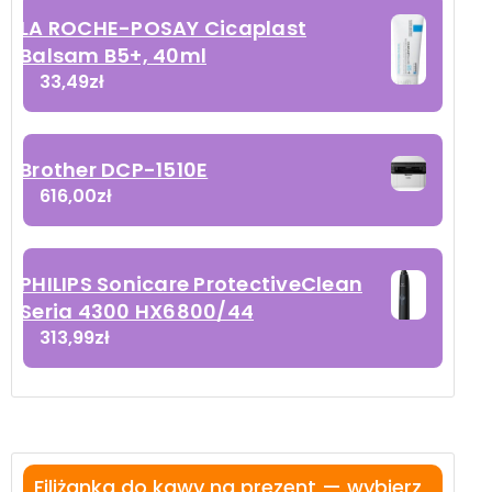
LA ROCHE-POSAY Cicaplast
Balsam B5+, 40ml
33,49
zł
Brother DCP-1510E
616,00
zł
PHILIPS Sonicare ProtectiveClean
Seria 4300 HX6800/44
313,99
zł
Filiżanka do kawy na prezent — wybierz