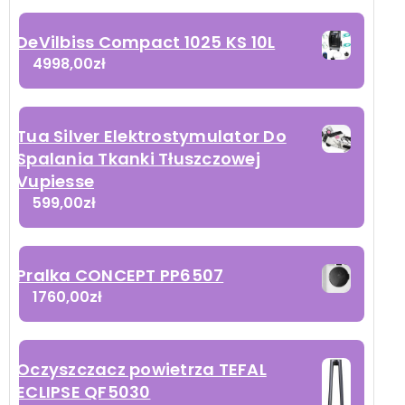
DeVilbiss Compact 1025 KS 10L
4998,00
zł
Tua Silver Elektrostymulator Do
Spalania Tkanki Tłuszczowej
Vupiesse
599,00
zł
Pralka CONCEPT PP6507
1760,00
zł
Oczyszczacz powietrza TEFAL
ECLIPSE QF5030