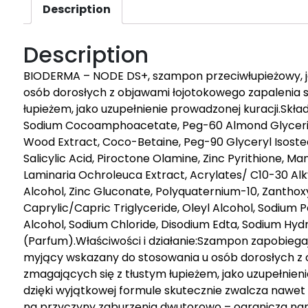
Description
Description
BIODERMA – NODE DS+, szampon przeciwłupieżowy, 
osób dorosłych z objawami łojotokowego zapalenia s
łupieżem, jako uzupełnienie prowadzonej kuracji.Skła
Sodium Cocoamphoacetate, Peg-60 Almond Glyceride
Wood Extract, Coco-Betaine, Peg-90 Glyceryl Isostea
Salicylic Acid, Piroctone Olamine, Zinc Pyrithione, Ma
Laminaria Ochroleuca Extract, Acrylates/ C10-30 Alk
Alcohol, Zinc Gluconate, Polyquaternium-10, Zanthox
Caprylic/Capric Triglyceride, Oleyl Alcohol, Sodium
Alcohol, Sodium Chloride, Disodium Edta, Sodium Hy
(Parfum).Właściwości i działanie:Szampon zapobieg
myjący wskazany do stosowania u osób dorosłych z 
zmagających się z tłustym łupieżem, jako uzupełnie
dzięki wyjątkowej formule skutecznie zwalcza nawet 
na przyczyny zaburzenia dwutorowo – ogranicza na