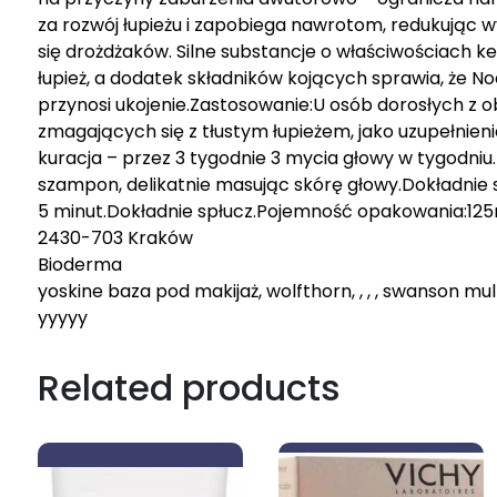
za rozwój łupieżu i zapobiega nawrotom, redukując 
się drożdżaków. Silne substancje o właściwościach
łupież, a dodatek składników kojących sprawia, że N
przynosi ukojenie.Zastosowanie:U osób dorosłych z 
zmagających się z tłustym łupieżem, jako uzupełnien
kuracja – przez 3 tygodnie 3 mycia głowy w tygodniu
szampon, delikatnie masując skórę głowy.Dokładnie 
5 minut.Dokładnie spłucz.Pojemność opakowania:125m
2430-703 Kraków
Bioderma
yoskine baza pod makijaż, wolfthorn, , , , swanson mu
yyyyy
Related products