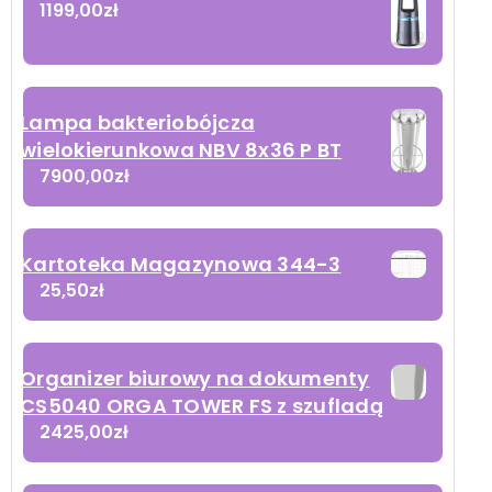
1199,00
zł
Lampa bakteriobójcza
wielokierunkowa NBV 8x36 P BT
7900,00
zł
Kartoteka Magazynowa 344-3
25,50
zł
m
z
Organizer biurowy na dokumenty
CS5040 ORGA TOWER FS z szufladą
i
2425,00
zł
,