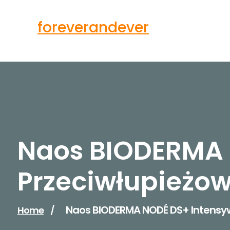
Skip
to
foreverandever
content
Naos BIODERMA
Przeciwłupieżow
Naos BIODERMA NODÉ DS+ Intensyw
Home
/