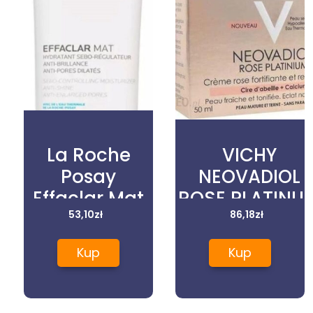
La Roche
VICHY
Posay
NEOVADIOL
Effaclar Mat
ROSE PLATINU
Krem 40Ml
53,10
zł
Różany krem
86,18
zł
wzmacniająco
Kup
Kup
rewitalizując
dla skóry
dojrzałej 50m