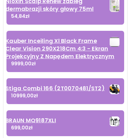
Nioxin Scalp Renew zabieg
dermabrazji skóry głowy 75ml
54,84
zł
Kauber Inceiling Xl Black Frame
Clear Vision 290X218Cm 4:3 - Ekran
Projekcyjny Z Napędem Elektrycznym
9999,00
zł
Stiga Combi 166 (2T0070481/ST2)
10999,00
zł
BRAUN MQ9187XLI
699,00
zł