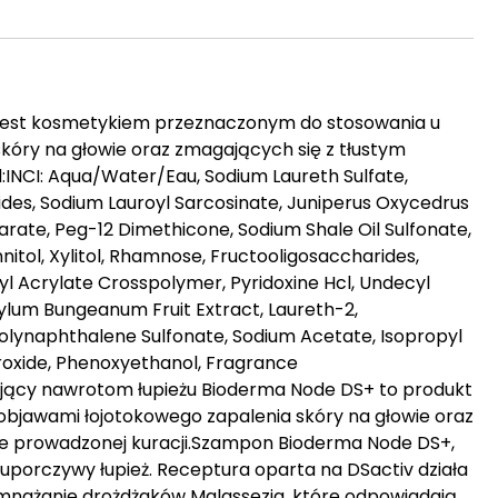
jest kosmetykiem przeznaczonym do stosowania u
kóry na głowie oraz zmagających się z tłustym
d:INCI: Aqua/Water/Eau, Sodium Laureth Sulfate,
s, Sodium Lauroyl Sarcosinate, Juniperus Oxycedrus
rate, Peg-12 Dimethicone, Sodium Shale Oil Sulfonate,
nnitol, Xylitol, Rhamnose, Fructooligosaccharides,
yl Acrylate Crosspolymer, Pyridoxine Hcl, Undecyl
ylum Bungeanum Fruit Extract, Laureth-2,
 Polynaphthalene Sulfonate, Sodium Acetate, Isopropyl
droxide, Phenoxyethanol, Fragrance
ający nawrotom łupieżu Bioderma Node DS+ to produkt
objawami łojotokowego zapalenia skóry na głowie oraz
nie prowadzonej kuracji.Szampon Bioderma Node DS+,
uporczywy łupież. Receptura oparta na DSactiv działa
mnażanie drożdżaków Malassezia, które odpowiadają