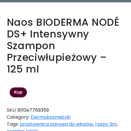
Naos BIODERMA NODÉ
DS+ Intensywny
Szampon
Przeciwłupieżowy –
125 ml
47,59
zł
Kup
SKU:
8110e7769359
Category:
Dermokosmetyki
Tags:
prostownica parowa do włosów
,
rzepy 3m
,