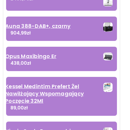
Auna 388-DAB+, czarny
904,99
zł
Opus Maxibingo Er
438,00
zł
Kessel Medintim Prefert Żel
Nawilżający Wspomagający
Poczęcie 32Ml
89,00
zł