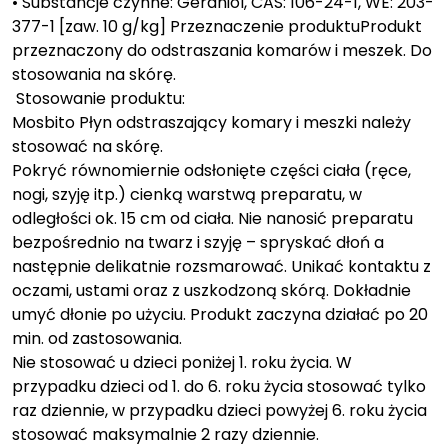
• Substancje czynne: Geraniol, CAS: 106-24-1, WE: 203-
377-1 [zaw. 10 g/kg] Przeznaczenie produktuProdukt
przeznaczony do odstraszania komarów i meszek. Do
stosowania na skórę.
Stosowanie produktu:
Mosbito Płyn odstraszający komary i meszki należy
stosować na skórę.
Pokryć równomiernie odsłonięte części ciała (ręce,
nogi, szyję itp.) cienką warstwą preparatu, w
odległości ok. 15 cm od ciała. Nie nanosić preparatu
bezpośrednio na twarz i szyję – spryskać dłoń a
następnie delikatnie rozsmarować. Unikać kontaktu z
oczami, ustami oraz z uszkodzoną skórą. Dokładnie
umyć dłonie po użyciu. Produkt zaczyna działać po 20
min. od zastosowania.
Nie stosować u dzieci poniżej 1. roku życia. W
przypadku dzieci od 1. do 6. roku życia stosować tylko
raz dziennie, w przypadku dzieci powyżej 6. roku życia
stosować maksymalnie 2 razy dziennie.