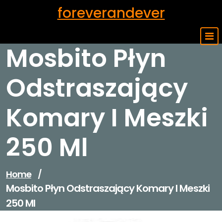
Skip
foreverandever
to
content
Mosbito Płyn
Odstraszający
Komary I Meszki
250 Ml
Home
/
Mosbito Płyn Odstraszający Komary I Meszki
250 Ml