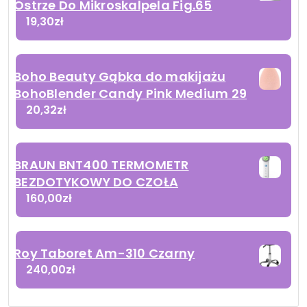
Ostrze Do Mikroskalpela Fig.65
19,30
zł
Boho Beauty Gąbka do makijażu
BohoBlender Candy Pink Medium 29
20,32
zł
BRAUN BNT400 TERMOMETR
BEZDOTYKOWY DO CZOŁA
160,00
zł
Roy Taboret Am-310 Czarny
240,00
zł