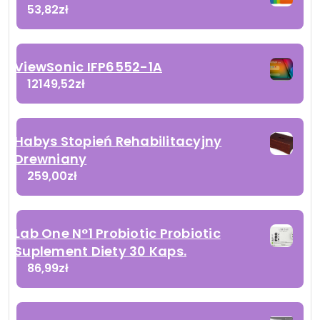
53,82
zł
ViewSonic IFP6552-1A
12149,52
zł
Habys Stopień Rehabilitacyjny
Drewniany
259,00
zł
Lab One N°1 Probiotic Probiotic
Suplement Diety 30 Kaps.
86,99
zł