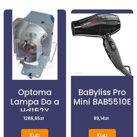
Optoma
BaByliss Pro
Lampa Do a
Mini BAB5510E
Hd152X
Oryginalna Z
1286,65
zł
99,14
zł
Modułem
Kup
Kup