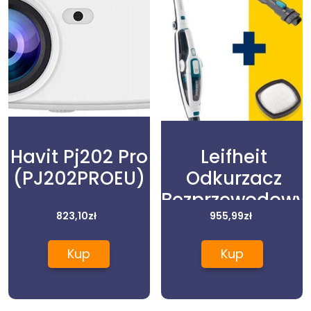
Havit Pj202 Pro
Leifheit
(PJ202PROEU)
Odkurzacz
Bezprzewodowy
823,10
zł
Regulus
955,99
zł
Powervac 2W1
Kup
Kup
Pro