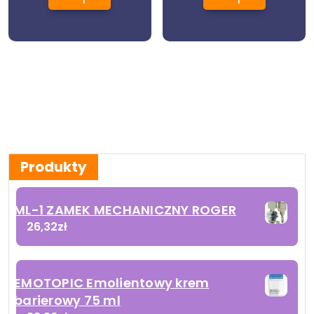
Produkty
ML-1 ZAMEK MECHANICZNY ROGER
26,32
zł
EMOTOPIC Emolientowy krem
barierowy 75 ml