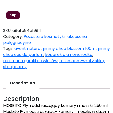
15,49
zł
Kup
SKU:
a8afb84af984
Category:
Pozostałe kosmetyki i akcesoria
pielęgnacyjne
Tags:
avent natural
,
jimmy choo blossom 100ml
,
jimmy
choo eau de parfum
,
koperek dla noworodka
,
rossmann gumki do włosów
,
rossmann zwroty sklep
stacjonarny
Description
Description
MOSBITO Płyn odstraszający komary i meszki, 250 ml
Mosbito Płyn odstraszający komary i meszki, w dużym