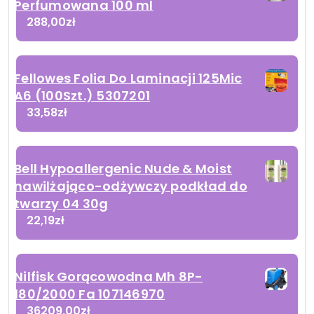
Perfumowana 100 ml
288,00
zł
Fellowes Folia Do Laminacji 125Mic
A6 (100Szt.) 5307201
33,58
zł
Bell Hypoallergenic Nude & Moist
nawilżająco-odżywczy podkład do
twarzy 04 30g
22,19
zł
Nilfisk Gorącowodna Mh 8P-
180/2000 Fa 107146970
36209,00
zł