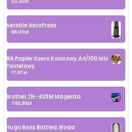
23,30
zł
Aerobie AeroPress
98,00
zł
Bik Papier Ksero Kolorowy A4/100 Mix
Pastelowy
17,97
zł
Brother TN-426M Magenta
740,89
zł
Hugo Boss Bottled Woda