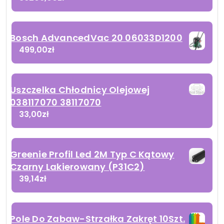
Bosch AdvancedVac 20 06033D1200
499,00
zł
Uszczelka Chłodnicy Olejowej
038117070 38117070
33,00
zł
Greenie Profil Led 2M Typ C Kątowy
Czarny Lakierowany (P31C2)
39,14
zł
Pole Do Zabaw-Strzałka Zakręt 10Szt.