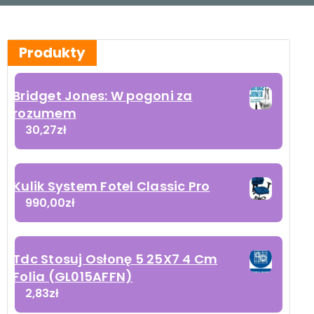
Produkty
Bridget Jones: W pogoni za
rozumem
30,27
zł
Kulik System Fotel Classic Pro
990,00
zł
Tdc Stosuj Osłonę 5 25X7 4 Cm
Folia (GL015AFFN)
2,83
zł