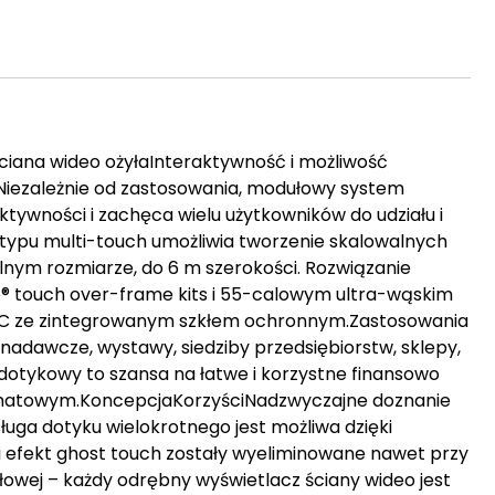
iana wideo ożyłaInteraktywność i możliwość
 Niezależnie od zastosowania, modułowy system
ywności i zachęca wielu użytkowników do udziału i
pu multi-touch umożliwia tworzenie skalowalnych
olnym rozmiarze, do 6 m szerokości. Rozwiązanie
 touch over-frame kits i 55-calowym ultra-wąskim
EC ze zintegrowanym szkłem ochronnym.Zastosowania
nadawcze, wystawy, siedziby przedsiębiorstw, sklepy,
dotykowy to szansa na łatwe i korzystne finansowo
matowym.KoncepcjaKorzyściNadzwyczajne doznanie
uga dotyku wielokrotnego jest możliwa dzięki
i efekt ghost touch zostały wyeliminowane nawet przy
ułowej – każdy odrębny wyświetlacz ściany wideo jest