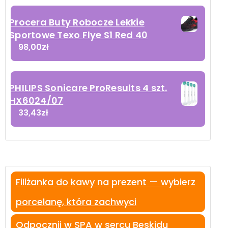
Procera Buty Robocze Lekkie
Sportowe Texo Flye S1 Red 40
98,00
zł
PHILIPS Sonicare ProResults 4 szt.
HX6024/07
33,43
zł
Filiżanka do kawy na prezent — wybierz
porcelanę, która zachwyci
Odpocznij w SPA w sercu Beskidu