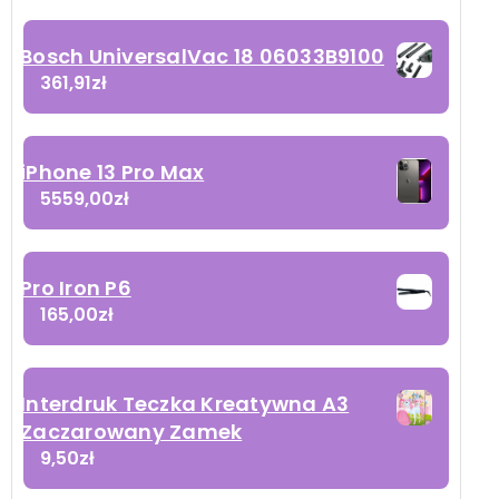
Bosch UniversalVac 18 06033B9100
361,91
zł
iPhone 13 Pro Max
5559,00
zł
Pro Iron P6
165,00
zł
Interdruk Teczka Kreatywna A3
Zaczarowany Zamek
9,50
zł