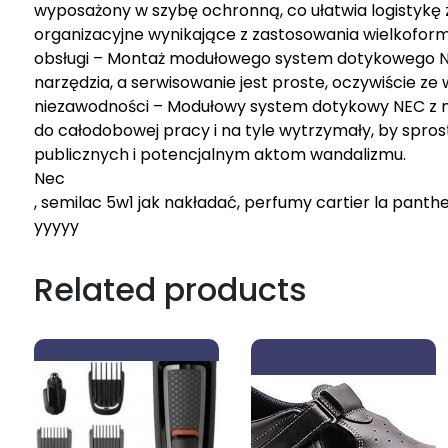
wyposażony w szybę ochronną, co ułatwia logistykę z
organizacyjne wynikające z zastosowania wielkofor
obsługi – Montaż modułowego system dotykowego NE
narzędzia, a serwisowanie jest proste, oczywiście z
niezawodności – Modułowy system dotykowy NEC z n
do całodobowej pracy i na tyle wytrzymały, by sp
publicznych i potencjalnym aktom wandalizmu.
Nec
, semilac 5w1 jak nakładać, perfumy cartier la panther
yyyyy
Related products