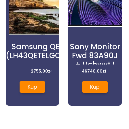
Samsung QE43T
Sony Monitor
(LH43QETELGCXEN)
Fwd 83A90J
+ Uchwyt I
2755,00
zł
Kabel Hdmi
46740,00
zł
Kup
Kup