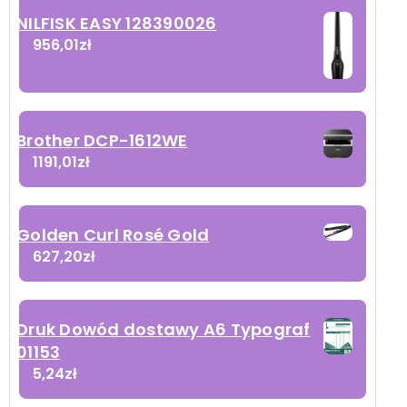
NILFISK EASY 128390026
956,01
zł
Brother DCP-1612WE
1191,01
zł
Golden Curl Rosé Gold
627,20
zł
Druk Dowód dostawy A6 Typograf
01153
5,24
zł