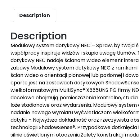
Description
Description
Modułowy system dotykowy NEC – Spraw, by twoja śc
współpracy inspiruje widzów i skupia uwagę tłumów.
dotykowy NEC nadaje ścianom wideo element interakt
zabawy.Modułowy system dotykowy NEC z ramkami ty
ścian wideo o orientacji pionowej lub poziomej i dow
oparte jest na zestawach dotykowych ShadowSense®
wielkoformatowym MultiSync® X555UNS PG firmy N
docelowe obejmują pomieszczenia kontrolne, studia 
loże stadionowe oraz wydarzenia. Modułowy system 
nadanie nowego wymiaru wyświetlaczom wielkofor
dotyku – Najwyższa dokładność oraz rzeczywista obsł
technologii ShadowSense®. Przypadkowe dotknięcia 
silnie oświetlonym otoczeniu.Zalety konstrukcji mod