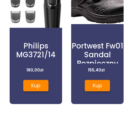
Philips
Portwest Fw01
MG3721/14
Sandal
Bezpieczny
180,00
zł
Steelite S1
155,40
zł
Czarny
Kup
Kup
Regularny