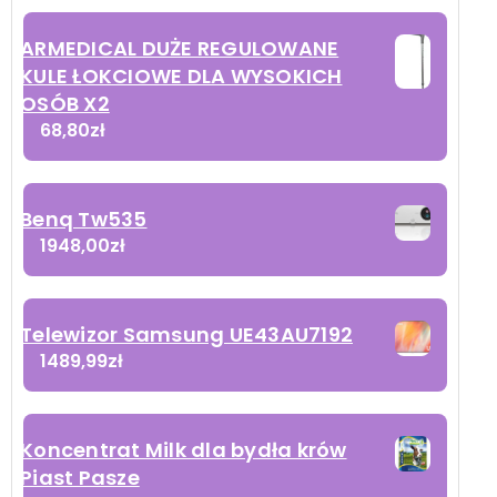
ARMEDICAL DUŻE REGULOWANE
KULE ŁOKCIOWE DLA WYSOKICH
OSÓB X2
68,80
zł
Benq Tw535
1948,00
zł
Telewizor Samsung UE43AU7192
1489,99
zł
Koncentrat Milk dla bydła krów
Piast Pasze