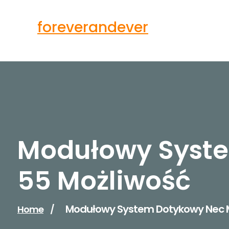
Skip
to
foreverandever
content
Modułowy Syste
55 Możliwość
Modułowy System Dotykowy Nec M
Home
/