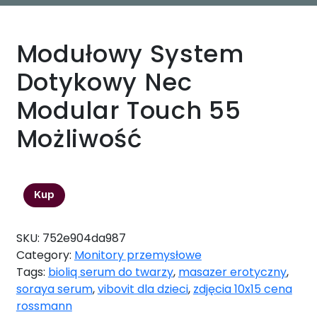
Modułowy System
Dotykowy Nec
Modular Touch 55
Możliwość
59999,00
zł
Kup
SKU:
752e904da987
Category:
Monitory przemysłowe
Tags:
bioliq serum do twarzy
,
masazer erotyczny
,
soraya serum
,
vibovit dla dzieci
,
zdjęcia 10x15 cena
rossmann