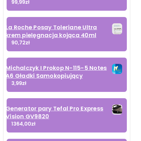
99,99
zł
La Roche Posay Toleriane Ultra
krem pielęgnacja kojąca 40ml
90,72
zł
Michalczyk I Prokop N-115-5 Notes
A6 Gładki Samokopiujący
3,99
zł
Generator pary Tefal Pro Express
Vision GV9820
1364,00
zł