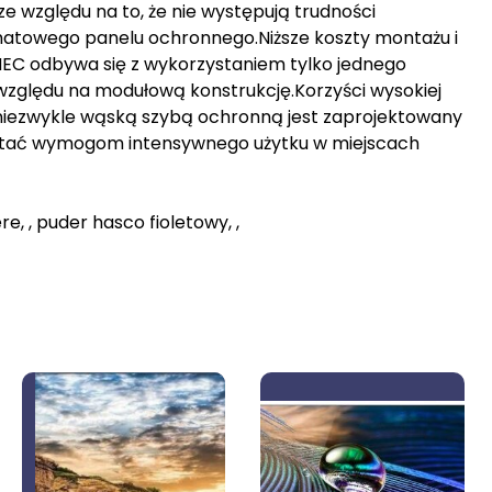
e względu na to, że nie występują trudności
matowego panelu ochronnego.Niższe koszty montażu i
C odbywa się z wykorzystaniem tylko jednego
e względu na modułową konstrukcję.Korzyści wysokiej
iezwykle wąską szybą ochronną jest zaprojektowany
rostać wymogom intensywnego użytku w miejscach
e, , puder hasco fioletowy, ,