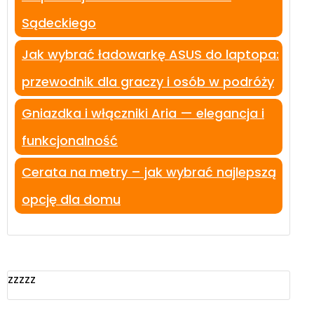
Sądeckiego
Jak wybrać ładowarkę ASUS do laptopa:
przewodnik dla graczy i osób w podróży
Gniazdka i włączniki Aria — elegancja i
funkcjonalność
Cerata na metry – jak wybrać najlepszą
opcję dla domu
zzzzz