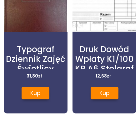
Typograf
Druk Dowód
Dziennik Zajęć
Wpłaty K1/100
Świetlicy
KP A6 Stolgraf
Szkolnej A4
31,80
zł
12,68
zł
Kup
Kup