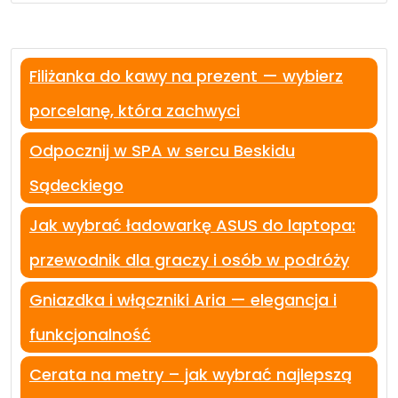
Filiżanka do kawy na prezent — wybierz
porcelanę, która zachwyci
Odpocznij w SPA w sercu Beskidu
Sądeckiego
Jak wybrać ładowarkę ASUS do laptopa:
przewodnik dla graczy i osób w podróży
Gniazdka i włączniki Aria — elegancja i
funkcjonalność
Cerata na metry – jak wybrać najlepszą