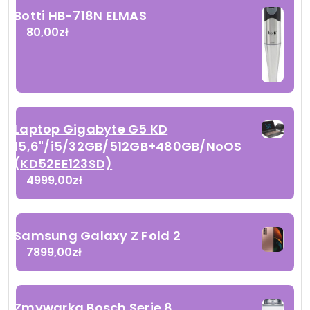
Botti HB-718N ELMAS
80,00
zł
Laptop Gigabyte G5 KD
15,6"/i5/32GB/512GB+480GB/NoOS
(KD52EE123SD)
4999,00
zł
Samsung Galaxy Z Fold 2
7899,00
zł
Zmywarka Bosch Serie 8