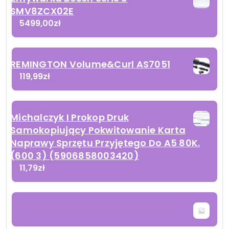
SMV8ZCX02E
5499,00
zł
REMINGTON Volume&Curl AS7051
119,99
zł
Michalczyk I Prokop Druk
Samokopiujący Pokwitowanie Karta
Naprawy Sprzętu Przyjętego Do A5 80K.
(600 3) (5906858003420)
11,79
zł