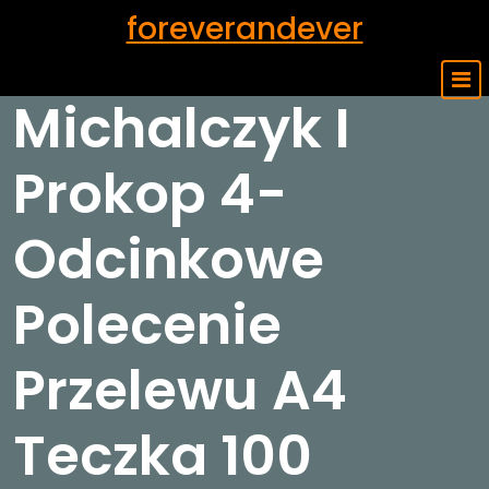
Skip
foreverandever
to
content
Michalczyk I
Prokop 4-
Odcinkowe
Polecenie
Przelewu A4
Teczka 100