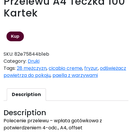
Przelewu A4 Teczka 100
Kartek
33,49
zł
Kup
SKU:
82e75844b1eb
Category:
Druki
Tags:
28 mężczyzn
,
cicabio creme
,
fryzur
,
odświeżacz
powietrza do pokoju
,
paella z warzywami
Description
Description
Polecenie przelewu – wpłata gotówkowa z
potwierdzeniem 4-odc., A4, offset