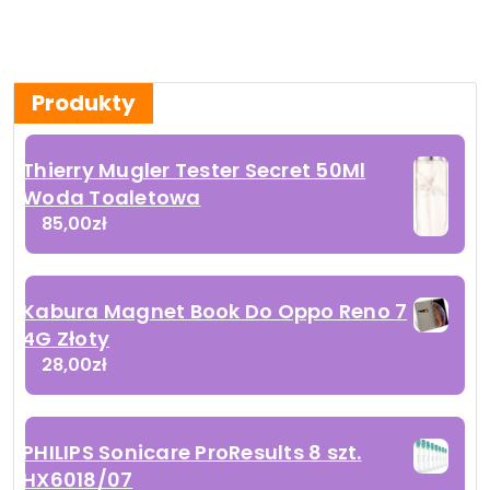
Produkty
Thierry Mugler Tester Secret 50Ml
Woda Toaletowa
85,00
zł
Kabura Magnet Book Do Oppo Reno 7
4G Złoty
28,00
zł
PHILIPS Sonicare ProResults 8 szt.
HX6018/07