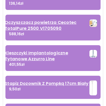
136,14
zł
Oczyszczacz powietrza Cecotec
TotalPure 2500 V1705090
588,16
zł
Kleszczyki Implantologiczne
Tytanowe Azzurro Line
401,55
zł
Stapiz Dozownik Z Pompką 17cm Biały
9,50
zł