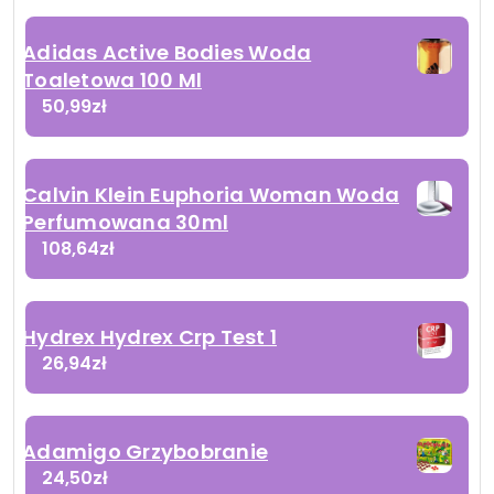
Adidas Active Bodies Woda
Toaletowa 100 Ml
50,99
zł
Calvin Klein Euphoria Woman Woda
Perfumowana 30ml
108,64
zł
Hydrex Hydrex Crp Test 1
26,94
zł
Adamigo Grzybobranie
24,50
zł