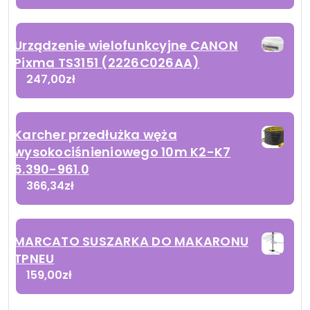
Urządzenie wielofunkcyjne CANON
Pixma TS3151 (2226C026AA)
247,00
zł
Karcher przedłużka węża
wysokociśnieniowego 10m K2-K7
6.390-961.0
366,34
zł
MARCATO SUSZARKA DO MAKARONU
TPNEU
159,00
zł