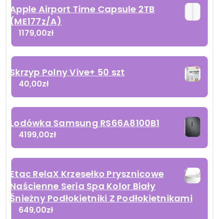
Apple Airport Time Capsule 2TB
(ME177z/A)
1179,00
zł
Skrzyp Polny Vive+ 50 szt
40,00
zł
Lodówka Samsung RS66A8100B1
4199,00
zł
Etac RelaX Krzesełko Prysznicowe
Naścienne Seria Spa Kolor Biały
Śnieżny Podłokietniki Z Podłokietnikami
649,00
zł