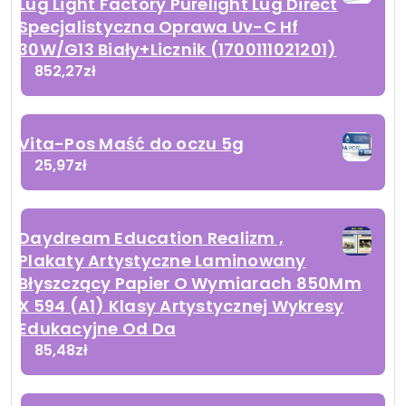
Lug Light Factory Purelight Lug Direct
Specjalistyczna Oprawa Uv-C Hf
30W/G13 Biały+Licznik (1700111021201)
852,27
zł
Vita-Pos Maść do oczu 5g
25,97
zł
Daydream Education Realizm ,
Plakaty Artystyczne Laminowany
Błyszczący Papier O Wymiarach 850Mm
X 594 (A1) Klasy Artystycznej Wykresy
Edukacyjne Od Da
85,48
zł