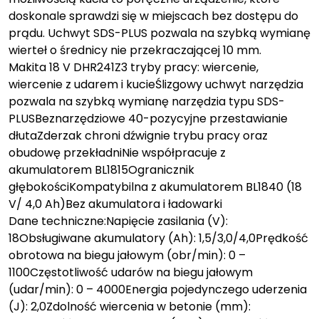
doskonale sprawdzi się w miejscach bez dostępu do
prądu. Uchwyt SDS-PLUS pozwala na szybką wymianę
wierteł o średnicy nie przekraczającej 10 mm.
Makita 18 V DHR241Z3 tryby pracy: wiercenie,
wiercenie z udarem i kucieŚlizgowy uchwyt narzędzia
pozwala na szybką wymianę narzędzia typu SDS-
PLUSBeznarzędziowe 40-pozycyjne przestawianie
dłutaZderzak chroni dźwignie trybu pracy oraz
obudowę przekładniNie współpracuje z
akumulatorem BL1815Ogranicznik
głębokościKompatybilna z akumulatorem BL1840 (18
V/ 4,0 Ah)Bez akumulatora i ładowarki
Dane techniczne:Napięcie zasilania (V):
18Obsługiwane akumulatory (Ah): 1,5/3,0/4,0Prędkość
obrotowa na biegu jałowym (obr/min): 0 –
1100Częstotliwość udarów na biegu jałowym
(udar/min): 0 – 4000Energia pojedynczego uderzenia
(J): 2,0Zdolność wiercenia w betonie (mm):