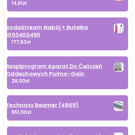
14,61
zł
SodaStream Nabój + Butelka
1053400490
177,53
zł
Respiprogram Aparat Do Ćwiczeń
Oddechowych Pulmo-Gain
28,00
zł
Technaxx Beamer (4869)
551,00
zł