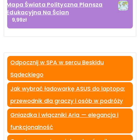
Mapa Świata Polityczna Plansza
Edukacyjna Na Ścian
9,99
zł
Odpocznij w SPA w sercu Beskidu
Sądeckiego
Jak wybrać ładowarkę ASUS do laptopa:
przewodnik dla graczy i osób w podróży
Gniazdka i włączniki Aria — elegancja i
funkcjonalność