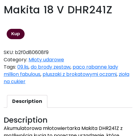
Makita 18 V DHR241Z
638,00
zł
Kup
SKU:
b2f0d80608f9
Category:
Młoty udarowe
Tags:
09.lis
,
do brody zestaw
,
paco rabanne lady
million fabulous
,
pluszaki z brokatowymi oczami
,
zioła
na cukier
Description
Description
Akumulatorowa młotowiertarka Makita DHR241Z z
możliwością kucia to poręczne urządzenie, które