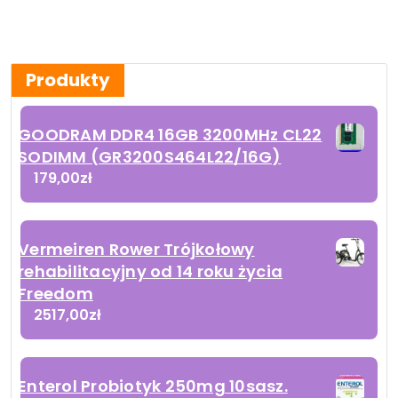
Produkty
GOODRAM DDR4 16GB 3200MHz CL22
SODIMM (GR3200S464L22/16G)
179,00
zł
Vermeiren Rower Trójkołowy
rehabilitacyjny od 14 roku życia
Freedom
2517,00
zł
Enterol Probiotyk 250mg 10sasz.