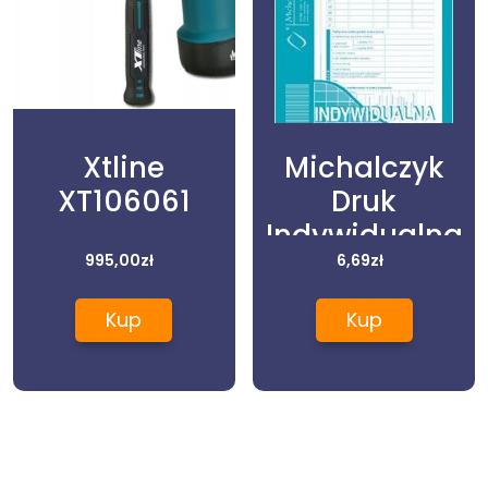
Xtline
Michalczyk
XT106061
Druk
Indywidualna
995,00
zł
Karta Czasu
6,69
zł
Pracy
Kup
Kup
Pracownika 1/2
A4 /531-0/