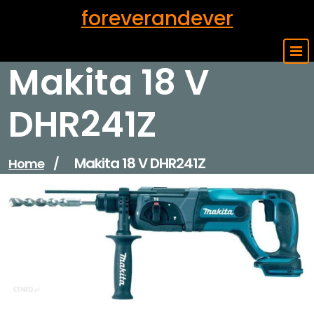
Skip
foreverandever
to
content
Makita 18 V
DHR241Z
Makita 18 V DHR241Z
Home
/