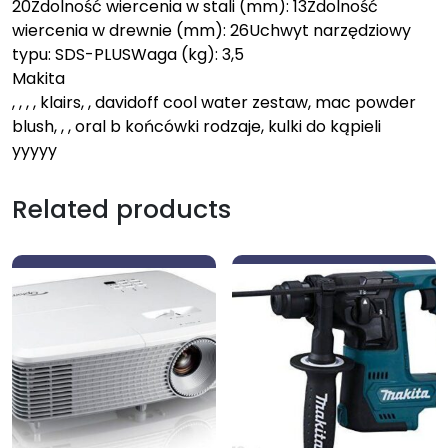
20Zdolność wiercenia w stali (mm): 13Zdolność
wiercenia w drewnie (mm): 26Uchwyt narzędziowy
typu: SDS-PLUSWaga (kg): 3,5
Makita
, , , , klairs, , davidoff cool water zestaw, mac powder
blush, , , oral b końcówki rodzaje, kulki do kąpieli
yyyyy
Related products