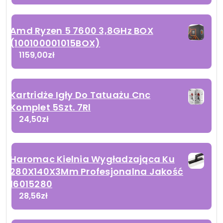
Amd Ryzen 5 7600 3,8GHz BOX
(100100001015BOX)
1159,00
zł
Kartridże Igły Do Tatuażu Cnc
Komplet 5Szt. 7Rl
24,50
zł
Haromac Kielnia Wygładzająca Ku
280X140X3Mm Profesjonalna Jakość
16015280
28,56
zł