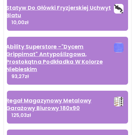
Statyw Do Główki Fryzjerskiej Uchwyt
Blatu
10,00
zł
Ability Superstore -"Dycem
Grippimat" Antypoślizgowa,
Prostokątna Podkładka W Kolorze
Niebieskim
93,27
zł
Regał Magazynowy Metalowy
Garażowy Biurowy 180x90
125,03
zł