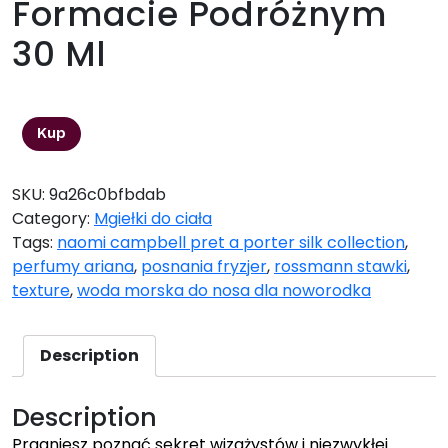
Formacie Podróżnym
30 Ml
63,05
zł
Kup
SKU:
9a26c0bfbdab
Category:
Mgiełki do ciała
Tags:
naomi campbell pret a porter silk collection
,
perfumy ariana
,
posnania fryzjer
,
rossmann stawki
,
texture
,
woda morska do nosa dla noworodka
Description
Description
Pragniesz poznać sekret wizażystów i niezwykłej