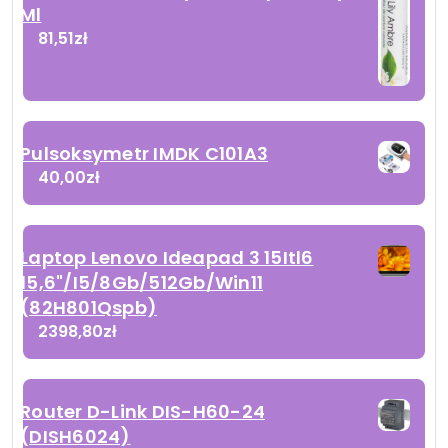
Ml
81,51
zł
Pulsoksymetr IMDK C101A3
40,00
zł
Laptop Lenovo Ideapad 3 15Itl6
15,6"/I5/8Gb/512Gb/Win11
(82H801Qspb)
2398,80
zł
Router D-Link DIS-H60-24
(DISH6024)