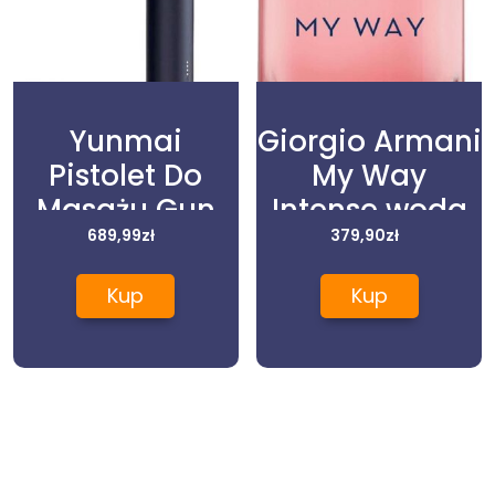
Yunmai
Giorgio Armani
Pistolet Do
My Way
Masażu Gun
Intense woda
Slim Chic
689,99
zł
perfumowana
379,90
zł
(NF73DF2F)
refillable spray
Kup
Kup
50ml