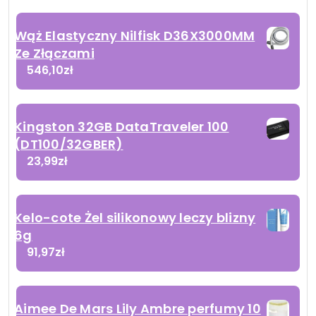
Wąż Elastyczny Nilfisk D36X3000MM
Ze Złączami
546,10
zł
Kingston 32GB DataTraveler 100
(DT100/32GBER)
23,99
zł
Kelo-cote Żel silikonowy leczy blizny
6g
91,97
zł
Aimee De Mars Lily Ambre perfumy 10