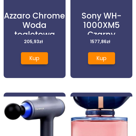
Azzaro Chrome
Sony WH-
Woda
1000XM5
toaletowa
Czarny
200ml spray
205,93
zł
1577,86
zł
Kup
Kup