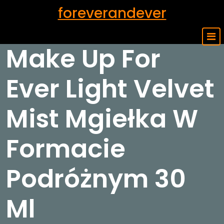
Skip
foreverandever
to
content
Make Up For
Ever Light Velvet
Mist Mgiełka W
Formacie
Podróżnym 30
Ml