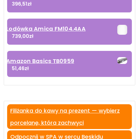
396,51
zł
Lodówka Amica FM104.4AA
739,00
zł
Amazon Basics TB0959
51,46
zł
Filiżanka do kawy na prezent — wybierz
porcelanę, która zachwyci
Odpocznij w SPA w sercu Beskidu