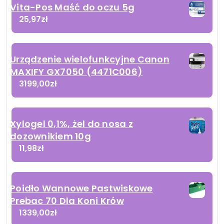
Vita-Pos Maść do oczu 5g
25,97
zł
Urządzenie wielofunkcyjne Canon
MAXIFY GX7050 (4471C006)
3199,00
zł
Xylogel 0,1%, żel do nosa z
dozownikiem 10g
11,98
zł
Poidło Wannowe Pastwiskowe
Prebac 70 Dla Koni Krów
1339,00
zł