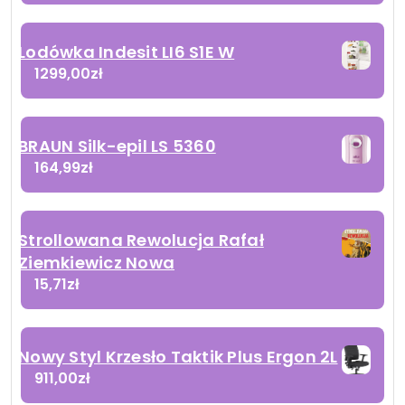
Lodówka Indesit LI6 S1E W
1299,00
zł
BRAUN Silk-epil LS 5360
164,99
zł
Strollowana Rewolucja Rafał
Ziemkiewicz Nowa
15,71
zł
Nowy Styl Krzesło Taktik Plus Ergon 2L
911,00
zł