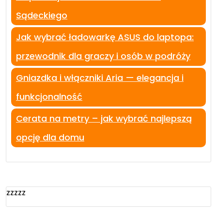
Sądeckiego
Jak wybrać ładowarkę ASUS do laptopa:
przewodnik dla graczy i osób w podróży
Gniazdka i włączniki Aria — elegancja i
funkcjonalność
Cerata na metry – jak wybrać najlepszą
opcję dla domu
zzzzz