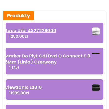
Produkty
Roca Urbi A327229000
1250,00
zł
Marker Do Płyt Cd/Dvd Q Connect F 0
6Mm (Linia) Czerwony
1,12
zł
ViewSonic LS810
11999,00
zł