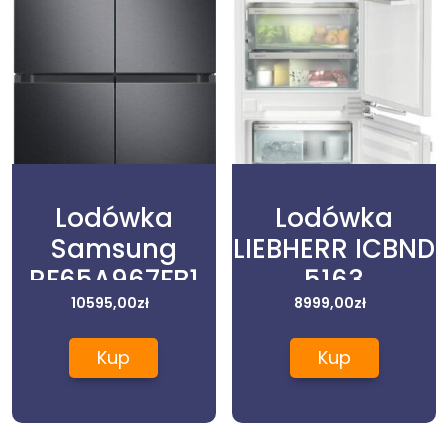
Lodówka
Lodówka
Samsung
LIEBHERR ICBND
RF65A967FB1
5163
10595,00
zł
8999,00
zł
Kup
Kup