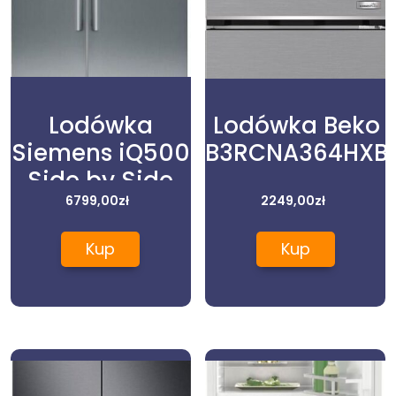
Lodówka
Lodówka Beko
Siemens iQ500
B3RCNA364HXB
Side by Side
KA93GAIEP
6799,00
zł
2249,00
zł
Kup
Kup