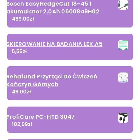
Bosch EasyHedgeCut 18-45 1
akumulator 2,0Ah 0600849H02
489,00
zł
SKIEROWANIE NA BADANIA LEK.A5
5,55
zł
Rehafund Przyrząd Do Ćwiczeń
Kończyn Górnych
48,00
zł
ProfiCare PC-HTD 3047
102,99
zł