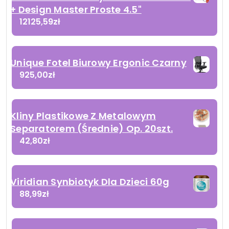
+ Design Master Proste 4.5"
12125,59
zł
Unique Fotel Biurowy Ergonic Czarny
925,00
zł
Kliny Plastikowe Z Metalowym
Separatorem (Średnie) Op. 20szt.
42,80
zł
Viridian Synbiotyk Dla Dzieci 60g
88,99
zł