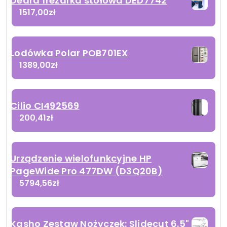
Dedra frezarka stołowa DED7742
1517,00
zł
Lodówka Polar POB701EX
1389,00
zł
Cilio CI492569
200,41
zł
Urządzenie wielofunkcyjne HP
PageWide Pro 477DW (D3Q20B)
5794,56
zł
Kasho Zestaw Nożyczek: Slidecut 6.5"