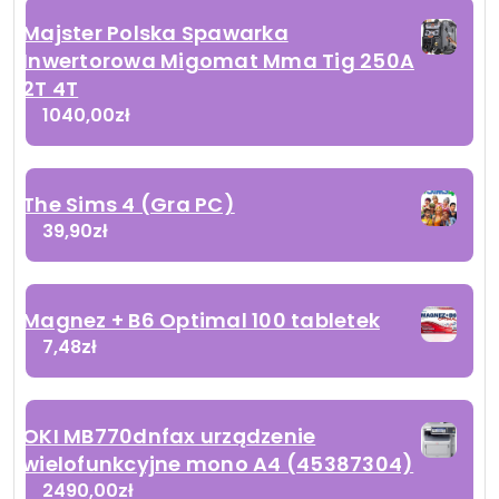
Majster Polska Spawarka
Inwertorowa Migomat Mma Tig 250A
2T 4T
1040,00
zł
The Sims 4 (Gra PC)
39,90
zł
Magnez + B6 Optimal 100 tabletek
7,48
zł
OKI MB770dnfax urządzenie
wielofunkcyjne mono A4 (45387304)
2490,00
zł