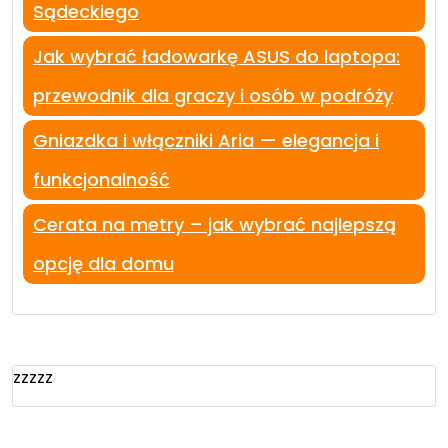
Sądeckiego
Jak wybrać ładowarkę ASUS do laptopa:
przewodnik dla graczy i osób w podróży
Gniazdka i włączniki Aria — elegancja i
funkcjonalność
Cerata na metry – jak wybrać najlepszą
opcję dla domu
zzzzz