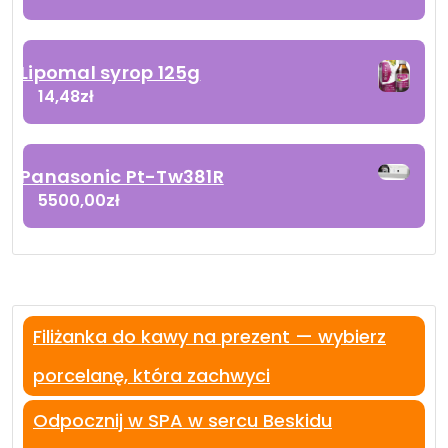
Lipomal syrop 125g
14,48
zł
Panasonic Pt-Tw381R
5500,00
zł
Filiżanka do kawy na prezent — wybierz
porcelanę, która zachwyci
Odpocznij w SPA w sercu Beskidu