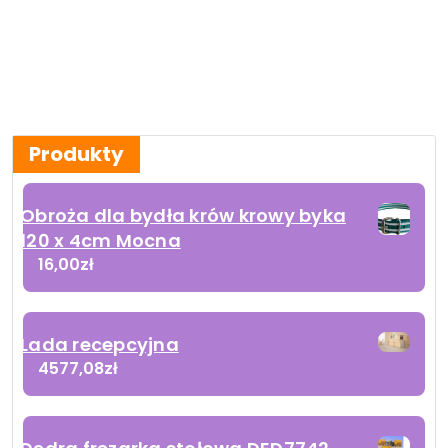
Produkty
Obroża dla bydła krów krowy byka
120 x 4cm Mocna
16,00
zł
Lada recepcyjna
4577,08
zł