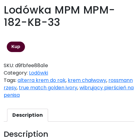
Lodówka MPM MPM-
182-KB-33
1346,60
zł
Kup
SKU:
d9fbfee88a1e
Category:
Lodówki
Tags:
alterra krem do rąk
,
krem chałwowy
,
rossmann
rzęsy
,
true match golden ivory
,
wibrujący pierścień na
penisa
Description
Description