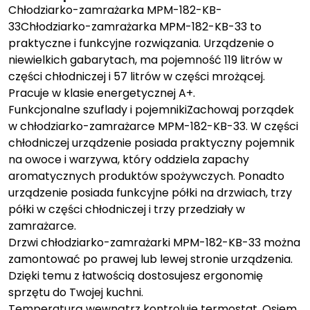
Chłodziarko-zamrażarka MPM-182-KB-
33Chłodziarko-zamrażarka MPM-182-KB-33 to
praktyczne i funkcyjne rozwiązania. Urządzenie o
niewielkich gabarytach, ma pojemność 119 litrów w
części chłodniczej i 57 litrów w części mrożącej.
Pracuje w klasie energetycznej A+.
Funkcjonalne szuflady i pojemnikiZachowaj porządek
w chłodziarko-zamrażarce MPM-182-KB-33. W części
chłodniczej urządzenie posiada praktyczny pojemnik
na owoce i warzywa, który oddziela zapachy
aromatycznych produktów spożywczych. Ponadto
urządzenie posiada funkcyjne półki na drzwiach, trzy
półki w części chłodniczej i trzy przedziały w
zamrażarce.
Drzwi chłodziarko-zamrażarki MPM-182-KB-33 można
zamontować po prawej lub lewej stronie urządzenia.
Dzięki temu z łatwością dostosujesz ergonomię
sprzętu do Twojej kuchni.
Temperaturą wewnątrz kontroluje termostat. Osiem