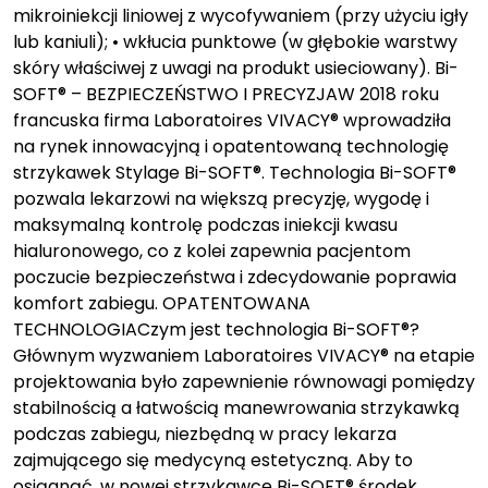
mikroiniekcji liniowej z wycofywaniem (przy użyciu igły
lub kaniuli); • wkłucia punktowe (w głębokie warstwy
skóry właściwej z uwagi na produkt usieciowany). Bi-
SOFT® – BEZPIECZEŃSTWO I PRECYZJAW 2018 roku
francuska firma Laboratoires VIVACY® wprowadziła
na rynek innowacyjną i opatentowaną technologię
strzykawek Stylage Bi-SOFT®. Technologia Bi-SOFT®
pozwala lekarzowi na większą precyzję, wygodę i
maksymalną kontrolę podczas iniekcji kwasu
hialuronowego, co z kolei zapewnia pacjentom
poczucie bezpieczeństwa i zdecydowanie poprawia
komfort zabiegu. OPATENTOWANA
TECHNOLOGIACzym jest technologia Bi-SOFT®?
Głównym wyzwaniem Laboratoires VIVACY® na etapie
projektowania było zapewnienie równowagi pomiędzy
stabilnością a łatwością manewrowania strzykawką
podczas zabiegu, niezbędną w pracy lekarza
zajmującego się medycyną estetyczną. Aby to
osiągnąć, w nowej strzykawce Bi-SOFT® środek