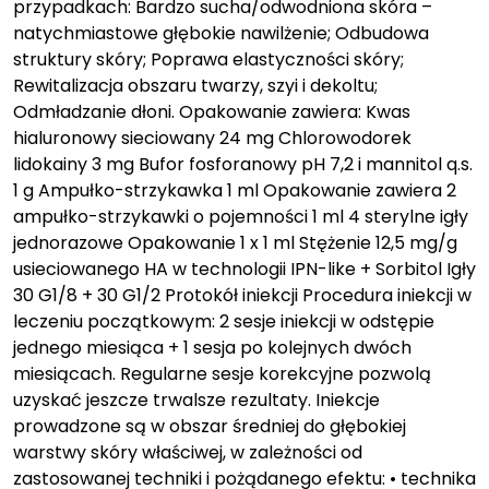
przypadkach: Bardzo sucha/odwodniona skóra –
natychmiastowe głębokie nawilżenie; Odbudowa
struktury skóry; Poprawa elastyczności skóry;
Rewitalizacja obszaru twarzy, szyi i dekoltu;
Odmładzanie dłoni. Opakowanie zawiera: Kwas
hialuronowy sieciowany 24 mg Chlorowodorek
lidokainy 3 mg Bufor fosforanowy pH 7,2 i mannitol q.s.
1 g Ampułko-strzykawka 1 ml Opakowanie zawiera 2
ampułko-strzykawki o pojemności 1 ml 4 sterylne igły
jednorazowe Opakowanie 1 x 1 ml Stężenie 12,5 mg/g
usieciowanego HA w technologii IPN-like + Sorbitol Igły
30 G1/8 + 30 G1/2 Protokół iniekcji Procedura iniekcji w
leczeniu początkowym: 2 sesje iniekcji w odstępie
jednego miesiąca + 1 sesja po kolejnych dwóch
miesiącach. Regularne sesje korekcyjne pozwolą
uzyskać jeszcze trwalsze rezultaty. Iniekcje
prowadzone są w obszar średniej do głębokiej
warstwy skóry właściwej, w zależności od
zastosowanej techniki i pożądanego efektu: • technika