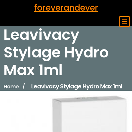
Skip
foreverandever
to
content
Leavivacy
Stylage Hydro
Max 1ml
Leavivacy Stylage Hydro Max 1ml
Home
/