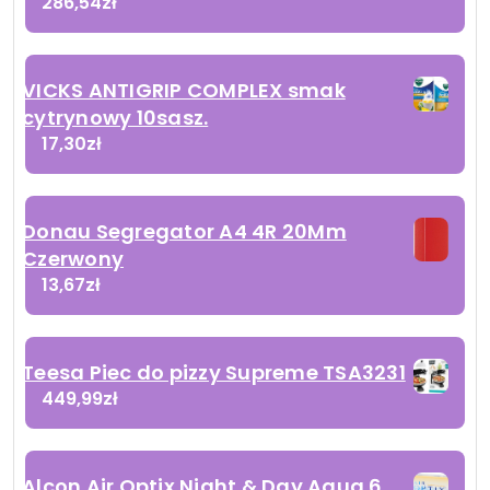
286,54
zł
VICKS ANTIGRIP COMPLEX smak
cytrynowy 10sasz.
17,30
zł
Donau Segregator A4 4R 20Mm
Czerwony
13,67
zł
Teesa Piec do pizzy Supreme TSA3231
449,99
zł
Alcon Air Optix Night & Day Aqua 6