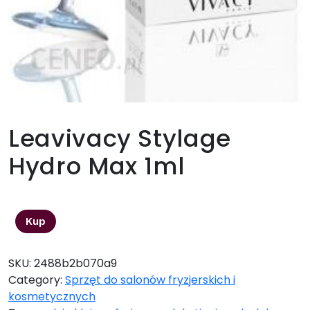
Leavivacy Stylage
Hydro Max 1ml
229,00
zł
Kup
SKU:
2488b2b070a9
Category:
Sprzęt do salonów fryzjerskich i
kosmetycznych