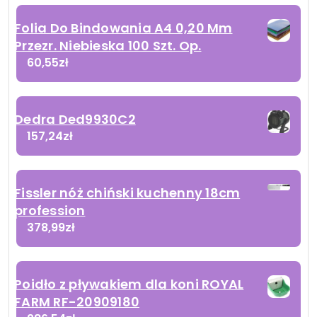
Folia Do Bindowania A4 0,20 Mm
Przezr. Niebieska 100 Szt. Op.
60,55
zł
Dedra Ded9930C2
157,24
zł
Fissler nóż chiński kuchenny 18cm
profession
378,99
zł
Poidło z pływakiem dla koni ROYAL
FARM RF-20909180