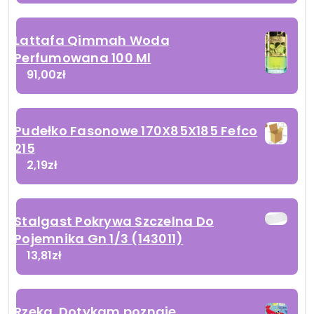
Lattafa Qimmah Woda
Perfumowana 100 Ml
91,00
zł
Pudełko Fasonowe 170X85X185 Fefco
215
2,19
zł
Stalgast Pokrywa Szczelna Do
Pojemnika Gn 1/3 (143011)
13,81
zł
Rzeka. Dotykam poznaję