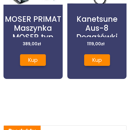
MOSER PRIMAT
Kanetsune
Maszynka
Aus-8
MOSER typ
Degażówki
389,00
1230
zł
Nożyczki
1119,00
zł
Fryzjerskie
Kup
Kup
14cm
Kanetsune
Seki