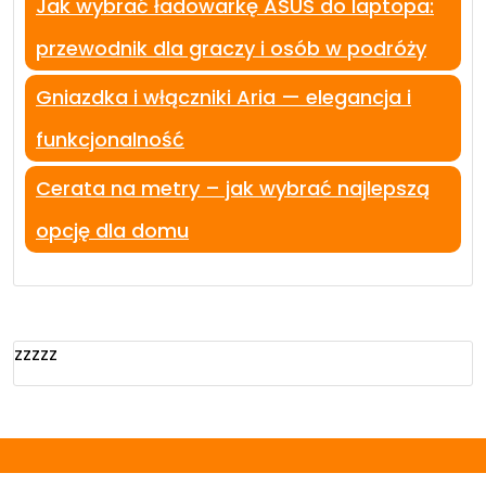
Jak wybrać ładowarkę ASUS do laptopa:
przewodnik dla graczy i osób w podróży
Gniazdka i włączniki Aria — elegancja i
funkcjonalność
Cerata na metry – jak wybrać najlepszą
opcję dla domu
zzzzz