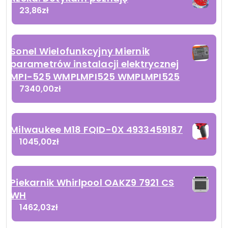
23,86
zł
Sonel Wielofunkcyjny Miernik
parametrów instalacji elektrycznej
MPI-525 WMPLMPI525 WMPLMPI525
7340,00
zł
Milwaukee M18 FQID-0X 4933459187
1045,00
zł
Piekarnik Whirlpool OAKZ9 7921 CS
WH
1462,03
zł