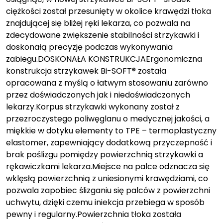
ciężkości został przesunięty w okolice krawędzi tłoka
znajdującej się bliżej ręki lekarza, co pozwala na
zdecydowane zwiększenie stabilności strzykawki i
doskonałą precyzję podczas wykonywania
zabiegu.DOSKONAŁA KONSTRUKCJAErgonomiczna
konstrukcja strzykawek Bi-SOFT® została
opracowana z myślą o łatwym stosowaniu zarówno
przez doświadczonych jak i niedoświadczonych
lekarzy.Korpus strzykawki wykonany został z
przezroczystego poliwęglanu o medycznej jakości, a
miękkie w dotyku elementy to TPE – termoplastyczny
elastomer, zapewniający dodatkową przyczepność i
brak poślizgu pomiędzy powierzchnią strzykawki a
rękawiczkami lekarza.Miejsce na palce odznacza się
wklęsłą powierzchnią z uniesionymi krawędziami, co
pozwala zapobiec ślizganiu się palców z powierzchni
uchwytu, dzięki czemu iniekcja przebiega w sposób
pewny i regularny.Powierzchnia tłoka została