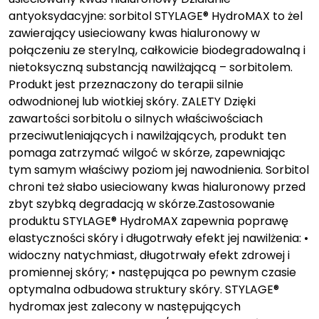
antyoksydacyjne: sorbitol STYLAGE® HydroMAX to żel
zawierający usieciowany kwas hialuronowy w
połączeniu ze sterylną, całkowicie biodegradowalną i
nietoksyczną substancją nawilżającą – sorbitolem.
Produkt jest przeznaczony do terapii silnie
odwodnionej lub wiotkiej skóry. ZALETY Dzięki
zawartości sorbitolu o silnych właściwościach
przeciwutleniających i nawilżających, produkt ten
pomaga zatrzymać wilgoć w skórze, zapewniając
tym samym właściwy poziom jej nawodnienia. Sorbitol
chroni też słabo usieciowany kwas hialuronowy przed
zbyt szybką degradacją w skórze.Zastosowanie
produktu STYLAGE® HydroMAX zapewnia poprawę
elastyczności skóry i długotrwały efekt jej nawilżenia: •
widoczny natychmiast, długotrwały efekt zdrowej i
promiennej skóry; • następująca po pewnym czasie
optymalna odbudowa struktury skóry. STYLAGE®
hydromax jest zalecony w następujących