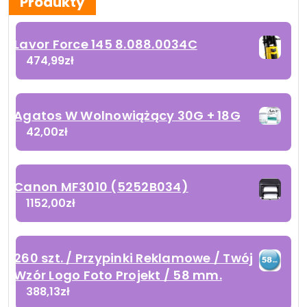
Produkty
Lavor Force 145 8.088.0034C
474,99
zł
Agatos W Wolnowiążący 30G + 18G
42,00
zł
Canon MF3010 (5252B034)
1152,00
zł
260 szt. / Przypinki Reklamowe / Twój
Wzór Logo Foto Projekt / 58 mm.
388,13
zł