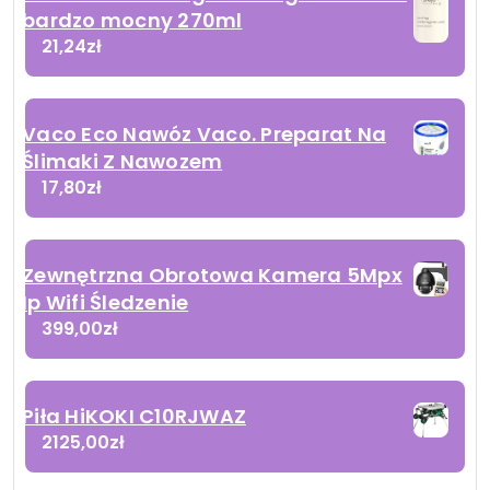
bardzo mocny 270ml
21,24
zł
Vaco Eco Nawóz Vaco. Preparat Na
Ślimaki Z Nawozem
17,80
zł
Zewnętrzna Obrotowa Kamera 5Mpx
Ip Wifi Śledzenie
399,00
zł
Piła HiKOKI C10RJWAZ
2125,00
zł