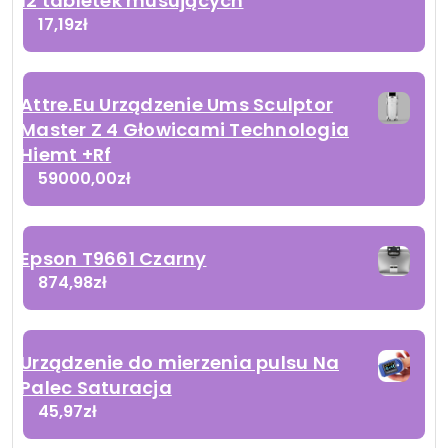
12 tabletek musujących
17,19
zł
Attre.Eu Urządzenie Ums Sculptor
Master Z 4 Głowicami Technologia
Hiemt +Rf
59000,00
zł
Epson T9661 Czarny
874,98
zł
Urządzenie do mierzenia pulsu Na
Palec Saturacja
45,97
zł