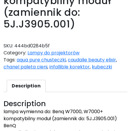
kompatybilny moduł
(zamiennik do:
5J.J3905.001)
899,00
zł
SKU:
444bd0284b5f
Category:
Lampy do projektorów
Tags:
aqua pure chusteczki
,
caudalie beauty elixir
,
chanel paleta cieni
,
infallible korektor
,
kubeczki
Description
Description
lampa wymienna do: Benq W7000, W7000+
kompatybilny moduł (zamiennik do: 5J.J3905.001)
BenQ