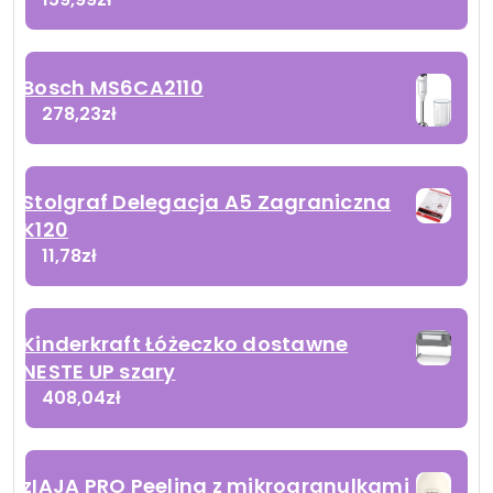
Bosch MS6CA2110
278,23
zł
Stolgraf Delegacja A5 Zagraniczna
K120
11,78
zł
Kinderkraft Łóżeczko dostawne
NESTE UP szary
408,04
zł
zIAJA PRO Peeling z mikrogranulkami