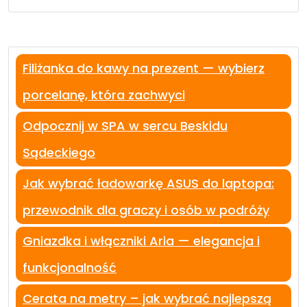
Filiżanka do kawy na prezent — wybierz
porcelanę, która zachwyci
Odpocznij w SPA w sercu Beskidu
Sądeckiego
Jak wybrać ładowarkę ASUS do laptopa:
przewodnik dla graczy i osób w podróży
Gniazdka i włączniki Aria — elegancja i
funkcjonalność
Cerata na metry – jak wybrać najlepszą