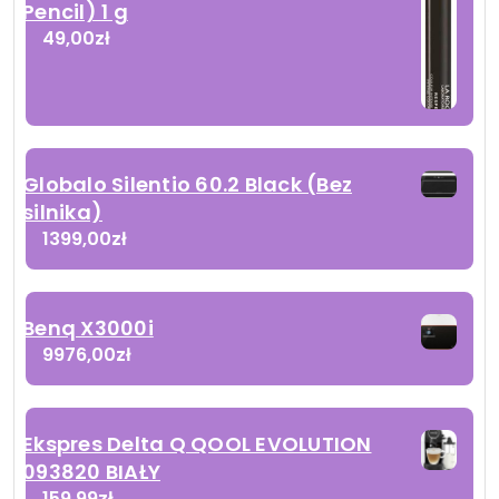
Pencil) 1 g
49,00
zł
Globalo Silentio 60.2 Black (Bez
silnika)
1399,00
zł
Benq X3000i
9976,00
zł
Ekspres Delta Q QOOL EVOLUTION
093820 BIAŁY
159,99
zł