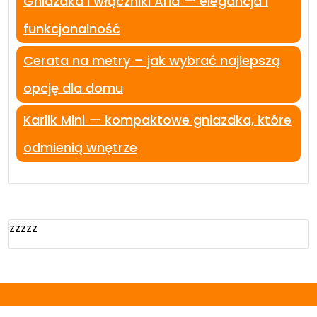
Gniazdka i włączniki Aria — elegancja i
funkcjonalność
Cerata na metry – jak wybrać najlepszą
opcję dla domu
Karlik Mini — kompaktowe gniazdka, które
odmienią wnętrze
zzzzz