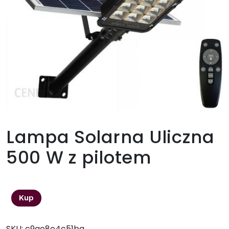
Lampa Solarna Uliczna
500 W z pilotem
290,00
zł
Kup
SKU:
c9ae8e4c51ba