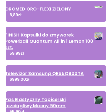
OROMED ORO-FLEXI ZIELONY
8,89
zł
FINISH Kapsułki do zmywarek
Powerball Quantum All in 1 Lemon 100
szt.
59,99
zł
Telewizor Samsung QE65Q800TA
6999,00
zł
Pas Elastyczny Tapicerski
rozciągliwy Mocny 50mm
55,90
zł