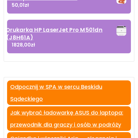
50,01
zł
Drukarka HP LaserJet Pro M501dn
(J8H61A)
1828,00
zł
Odpocznij w SPA w sercu Beskidu
Sądeckiego
Jak wybrać ładowarkę ASUS do laptopa:
przewodnik dla graczy i osób w podróży