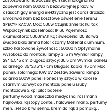
zastosowaniu nowoczesnych technologii lama
zapewnia nam 50000 h bezawaryjnej pracy. w
czasach gdy energia elektryczna jest coraz droższa
umożliwia nam bez kosztowe oświetlenie terenu
SPECYFIKACJA Moc: 500w Czujnik zmierzchu: tak
Współczynnik szczelności: IP 66 Pojemność
akumulatora: 5000mAh Kąt świecenia 120 Barwa
światła biała zimna Kolor czarny Materiał aluminium,
szkło hartowane Żywotność : 50000 h Optymalne
wysokość do montażu lampy 3-5 m Wymiar lampy:
29*15,5*5 cm Długość sztycy: 36,5 cm Wymiar panelu
solarnego: 35*23,5*1,7 cm Długość kabla: 45 cm Moc
panelu solarnego: 10W 6V Zestaw zawiera: lampa
solarna 500W panel słoneczny sztyca w kolorze
czarnym uchwyt do montażu panelu śruby
montażowe 2 kpl pilot baterie
perfumy wood, maseczka medyczna, rossmann
hajnówka, rajstopy conte, , haloween man x, perfumy
men, , żel do brwi senna, krem do rąk z pompką, ,