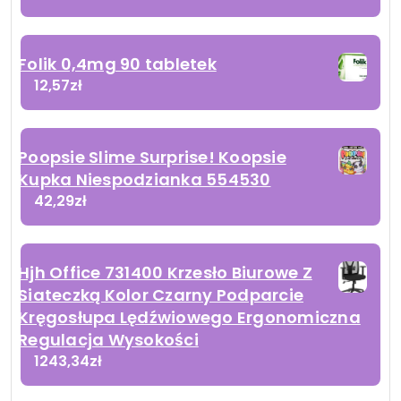
Folik 0,4mg 90 tabletek
12,57
zł
Poopsie Slime Surprise! Koopsie
Kupka Niespodzianka 554530
42,29
zł
Hjh Office 731400 Krzesło Biurowe Z
Siateczką Kolor Czarny Podparcie
Kręgosłupa Lędźwiowego Ergonomiczna
Regulacja Wysokości
1243,34
zł