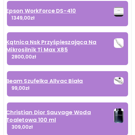
Epson WorkForce DS-410
1349,00
zł
Kątnica Nsk Przyśpieszająca Na
Mikrosilnik Ti Max X85
2800,00
zł
Beam Szufelka Allvac Biała
99,00
zł
Christian Dior Sauvage Woda
Toaletowa 100 ml
309,00
zł