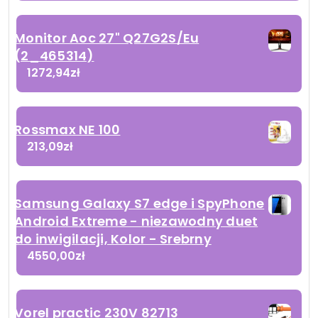
Monitor Aoc 27" Q27G2S/Eu
(2_465314)
1272,94
zł
Rossmax NE 100
213,09
zł
​Samsung Galaxy S7 edge i SpyPhone
Android Extreme - niezawodny duet
do inwigilacji, Kolor - Srebrny
4550,00
zł
Vorel practic 230V 82713