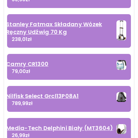
Stanley Fatmax Składany Wózek
Ręczny Udźwig 70 Kg
238,01
zł
Camry CR1300
79,00
zł
Nilfisk Select Grcl13P08A1
789,99
zł
Media-Tech Delphini Biały (MT3604)
26,99
zł