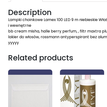
Description
Lampki choinkowe Lamex 100 LED 9 m niebieskie Właśc
i wewnętrne
bb cream misha, halle berry perfum, , filtr maxtra plus, 
lakier do włosów, rossmann antyperspirant bez alumini
yyyyy
Related products