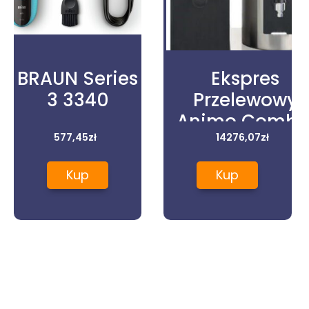
BRAUN Series
Ekspres
3 3340
Przelewowy
Animo Combi
577,45
zł
14276,07
Line ,
zł
505X470X700
Kup
Kup
3,13kW Cb1X5