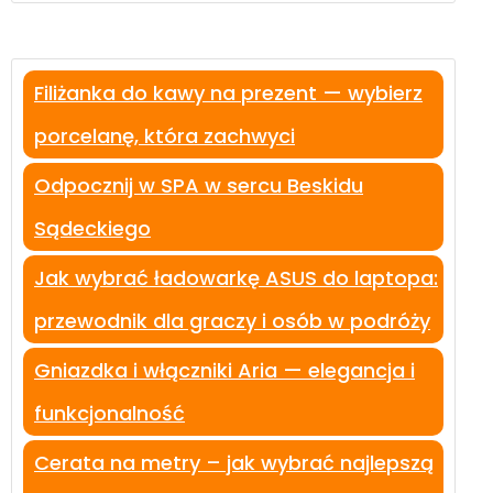
Filiżanka do kawy na prezent — wybierz
porcelanę, która zachwyci
Odpocznij w SPA w sercu Beskidu
Sądeckiego
Jak wybrać ładowarkę ASUS do laptopa:
przewodnik dla graczy i osób w podróży
Gniazdka i włączniki Aria — elegancja i
funkcjonalność
Cerata na metry – jak wybrać najlepszą