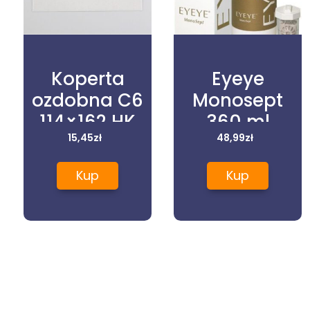
Koperta
Eyeye
ozdobna C6
Monosept
114×162 HK
360 ml
DELICATE
15,45
zł
48,99
zł
biała 25szt.
Kup
Kup