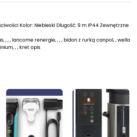
iwości Kolor: Niebieski Długość: 9 m IP44 Zewnętrzne
, , , lancome renergie, , , , bidon z rurką canpol, , wella
um, , , kret opis