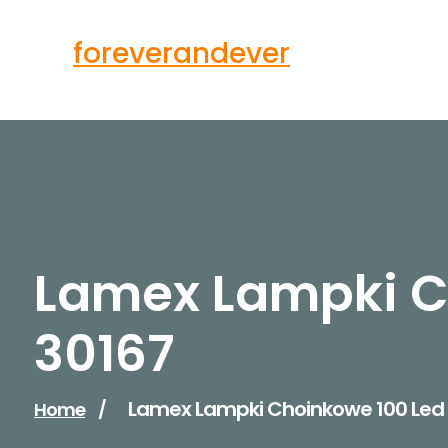
Skip
to
foreverandever
content
Lamex Lampki Ch
30167
Lamex Lampki Choinkowe 100 Led N
Home
/