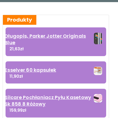
Produkty
Długopis, Parker Jotter Originals
Blue
21,63
zł
Esselver 60 kapsułek
11,90
zł
Silcare Pochłaniacz Pyłu Kasetowy
Sk 858 8 Różowy
159,99
zł