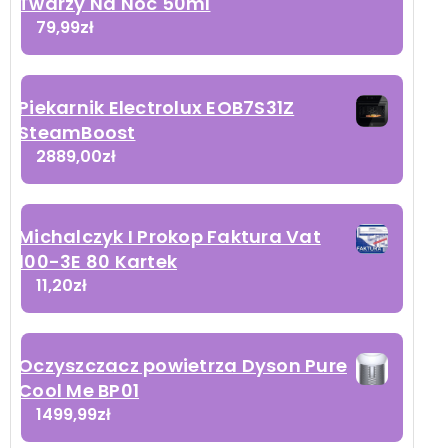
Twarzy Na Noc 50ml
79,99
zł
Piekarnik Electrolux EOB7S31Z
SteamBoost
2889,00
zł
Michalczyk I Prokop Faktura Vat
100-3E 80 Kartek
11,20
zł
Oczyszczacz powietrza Dyson Pure
Cool Me BP01
1499,99
zł