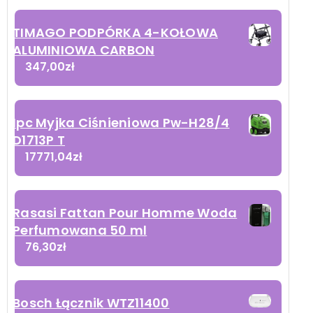
TIMAGO PODPÓRKA 4-KOŁOWA
ALUMINIOWA CARBON
347,00
zł
Ipc Myjka Ciśnieniowa Pw-H28/4
D1713P T
17771,04
zł
Rasasi Fattan Pour Homme Woda
Perfumowana 50 ml
76,30
zł
Bosch Łącznik WTZ11400