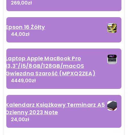
269,00
zł
Epson 16 Żółty
44,00
zł
Laptop Apple MacBook Pro
13,3"/i5/8GB/128GB/macOS
Gwiezdna Szarość (MPXQ2ZEA)
4449,00
zł
Kalendarz Książkowy Terminarz A5
Dzienny 2023 Note
24,00
zł