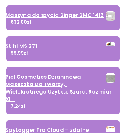
Maszyna do szycia Singer SMC 1412
632,80
zł
Stihl MS 271
55,99
zł
Piel Cosmetics Dzianinowa
Maseczka Do Twarzy, ​​
Wielokrotnego Użytku, Szara, Rozmiar
Xl -
7,24
zł
SpyLogger Pro Cloud – zdalne