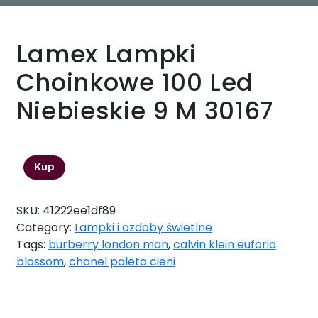
Lamex Lampki
Choinkowe 100 Led
Niebieskie 9 M 30167
32,84
zł
Kup
SKU:
41222ee1df89
Category:
Lampki i ozdoby świetlne
Tags:
burberry london man
,
calvin klein euforia
blossom
,
chanel paleta cieni