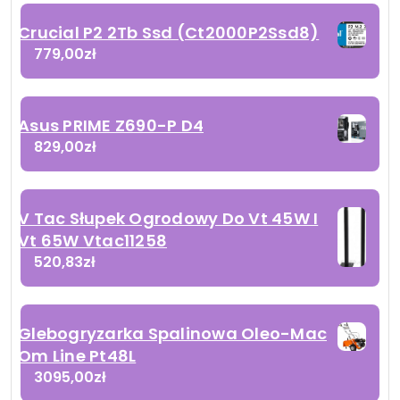
Crucial P2 2Tb Ssd (Ct2000P2Ssd8)
779,00
zł
Asus PRIME Z690-P D4
829,00
zł
V Tac Słupek Ogrodowy Do Vt 45W I
Vt 65W Vtac11258
520,83
zł
Glebogryzarka Spalinowa Oleo-Mac
Om Line Pt48L
3095,00
zł