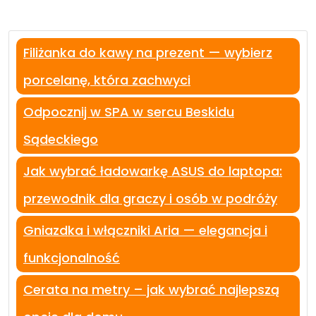
Filiżanka do kawy na prezent — wybierz
porcelanę, która zachwyci
Odpocznij w SPA w sercu Beskidu
Sądeckiego
Jak wybrać ładowarkę ASUS do laptopa:
przewodnik dla graczy i osób w podróży
Gniazdka i włączniki Aria — elegancja i
funkcjonalność
Cerata na metry – jak wybrać najlepszą