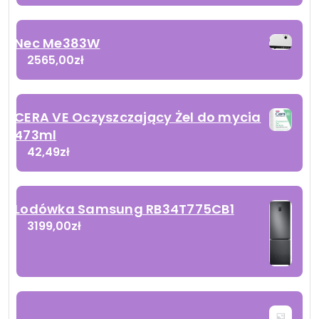
Nec Me383W
2565,00
zł
CERA VE Oczyszczający Żel do mycia
473ml
42,49
zł
Lodówka Samsung RB34T775CB1
3199,00
zł