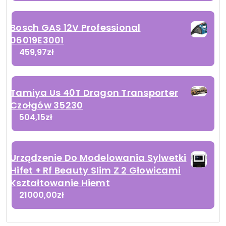
Bosch GAS 12V Professional
06019E3001
459,97
zł
Tamiya Us 40T Dragon Transporter
Czołgów 35230
504,15
zł
Urządzenie Do Modelowania Sylwetki
Hifet + Rf Beauty Slim Z 2 Głowicami
Kształtowanie Hiemt
21000,00
zł