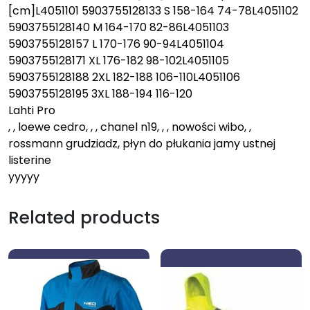
[cm]L4051101 5903755128133 S 158-164 74-78L4051102
5903755128140 M 164-170 82-86L4051103
5903755128157 L 170-176 90-94L4051104
5903755128171 XL 176-182 98-102L4051105
5903755128188 2XL 182-188 106-110L4051106
5903755128195 3XL 188-194 116-120
Lahti Pro
, , loewe cedro, , , chanel n19, , , nowości wibo, ,
rossmann grudziadz, płyn do płukania jamy ustnej
listerine
yyyyy
Related products