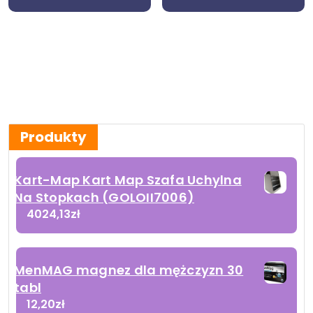
Produkty
Kart-Map Kart Map Szafa Uchylna
Na Stopkach (GOLOII7006)
4024,13
zł
MenMAG magnez dla mężczyzn 30
tabl
12,20
zł