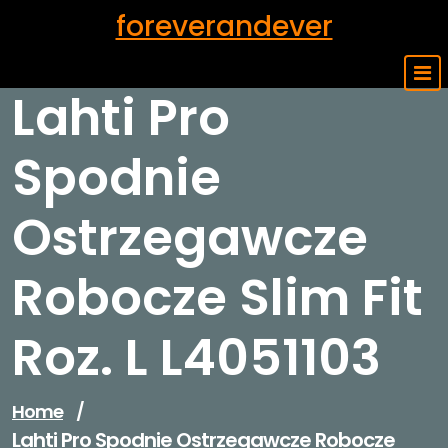
Skip
foreverandever
to
content
Lahti Pro
Spodnie
Ostrzegawcze
Robocze Slim Fit
Roz. L L4051103
Home
/
Lahti Pro Spodnie Ostrzegawcze Robocze