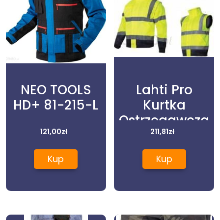
NEO TOOLS
Lahti Pro
HD+ 81-215-L
Kurtka
Ostrzegawcza
121,00
zł
Zimowa 2W1
211,81
zł
Bezrękawnik Z
Kup
Kup
Kapturem R. Xl
L4092504