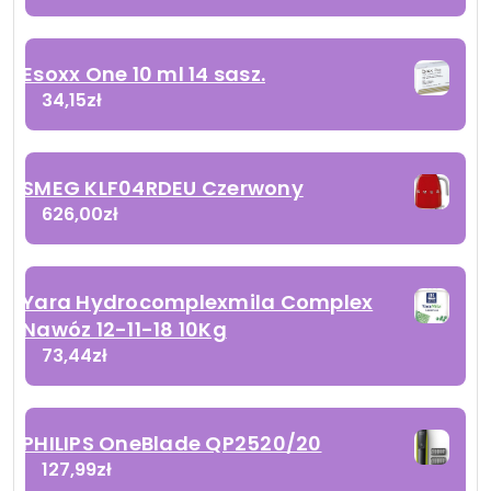
Esoxx One 10 ml 14 sasz.
34,15
zł
SMEG KLF04RDEU Czerwony
626,00
zł
Yara Hydrocomplexmila Complex
Nawóz 12-11-18 10Kg
73,44
zł
PHILIPS OneBlade QP2520/20
127,99
zł