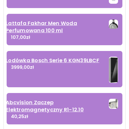
Lattafa Fakhar Men Woda
Perfumowana 100 ml
107,00
zł
Lodówka Bosch Serie 6 KGN39LBCF
3999,00
zł
Abcvision Zaczep
Elektromagnetyczny R1-12.10
40,25
zł