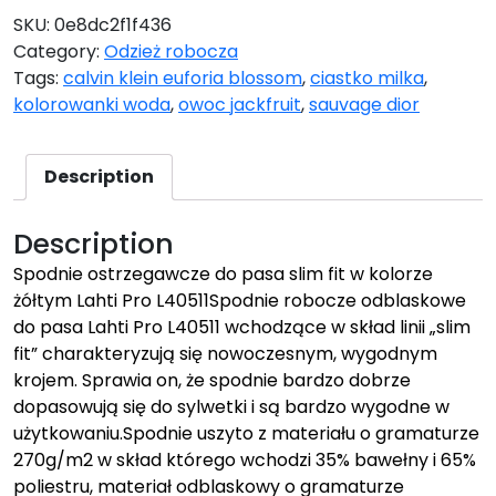
SKU:
0e8dc2f1f436
Category:
Odzież robocza
Tags:
calvin klein euforia blossom
,
ciastko milka
,
kolorowanki woda
,
owoc jackfruit
,
sauvage dior
Description
Description
Spodnie ostrzegawcze do pasa slim fit w kolorze
żółtym Lahti Pro L40511Spodnie robocze odblaskowe
do pasa Lahti Pro L40511 wchodzące w skład linii „slim
fit” charakteryzują się nowoczesnym, wygodnym
krojem. Sprawia on, że spodnie bardzo dobrze
dopasowują się do sylwetki i są bardzo wygodne w
użytkowaniu.Spodnie uszyto z materiału o gramaturze
270g/m2 w skład którego wchodzi 35% bawełny i 65%
poliestru, materiał odblaskowy o gramaturze