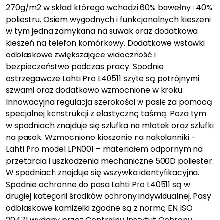
270g/m2 w skład którego wchodzi 60% bawełny i 40%
poliestru. Osiem wygodnych i funkcjonalnych kieszeni
w tym jedna zamykana na suwak oraz dodatkowa
kieszeń na telefon komórkowy. Dodatkowe wstawki
odblaskowe zwiększające widoczność i
bezpieczeństwo podczas pracy. Spodnie
ostrzegawcze Lahti Pro L40511 szyte są potrójnymi
szwami oraz dodatkowo wzmocnione w kroku.
Innowacyjna regulacja szerokości w pasie za pomocą
specjalnej konstrukcji z elastyczną taśmą. Poza tym
w spodniach znajduje się szlufka na młotek oraz szlufki
na pasek. Wzmocnione kieszenie na nakolanniki –
Lahti Pro model LPN001 – materiałem odpornym na
przetarcia i uszkodzenia mechaniczne 500D poliester.
W spodniach znajduje się wszywka identyfikacyjna.
Spodnie ochronne do pasa Lahti Pro L40511 są w
drugiej kategorii środków ochrony indywidualnej. Pasy
odblaskowe kamizelki zgodne są z normą EN ISO
20471 wydany przez Centralny Instytut Ochrony