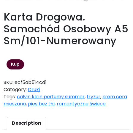
Karta Drogowa.
Samochód Osobowy A5
Sm/101-Numerowany
17,07
zł
Kup
SKU:
ecf5ab514cd1
Category:
Druki
Tags:
calvin klein perfumy summer
,
fryzur
,
krem cera
mieszana
,
pies bez tła
,
romantyczne świece
Description