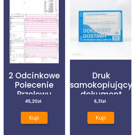
2 Odcinkowe
Druk
Polecenie
samokopiujący
Przelewu
dokument
45,20
zł
dostawy
6,31
zł
wyrobów
Kup
Kup
węglowych A5
80 kartek