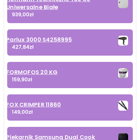
Uniwersalne Białe
939,00
zł
Parlux 3000 S4258995
427,84
zł
FORMOFOS 20 KG
159,90
zł
FOX CRIMPER 11860
149,00
zł
Piekarnik Samsung Dual Cook