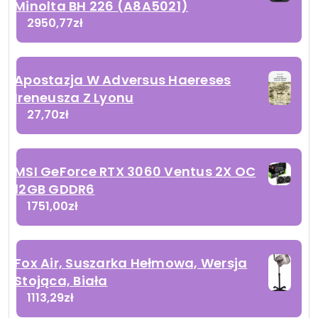
Minolta BH 226 (A8A5021)
2950,77
zł
Apostazja W Adversus Haereses
Ireneusza Z Lyonu
27,70
zł
MSI GeForce RTX 3060 Ventus 2X OC
12GB GDDR6
1751,00
zł
Fox Air, Suszarka Hełmowa, Wersja
Stojąca, Biała
1113,29
zł