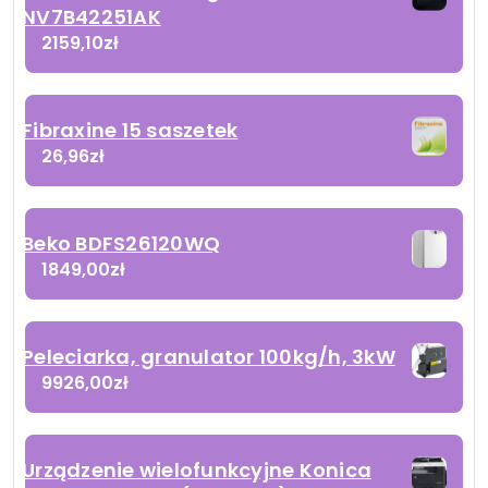
NV7B42251AK
2159,10
zł
Fibraxine 15 saszetek
26,96
zł
Beko BDFS26120WQ
1849,00
zł
Peleciarka, granulator 100kg/h, 3kW
9926,00
zł
Urządzenie wielofunkcyjne Konica