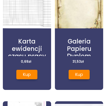
Karta
Galeria
ewidencji
Papieru
czasu pracy
Dyplom
pracownika
0,69
zł
A4/25Ark.
31,53
zł
OS-228N/ A4
Soplica
Kup
Kup