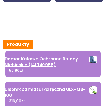
MICHALCZYK I
PROKOP /301-
3/
Produkty
Demar Kalosze Ochronne Rainny
Niebieskie (141040958)
52,80
zł
Ulsonix Zamiatarka ręczna ULX-MS-
100
316,00
zł