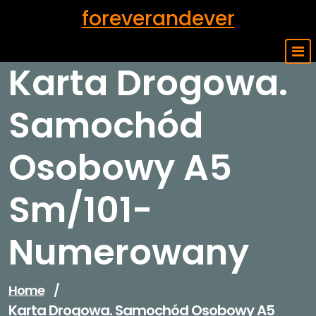
Skip
foreverandever
to
content
Karta Drogowa.
Samochód
Osobowy A5
Sm/101-
Numerowany
Home
/
Karta Drogowa. Samochód Osobowy A5