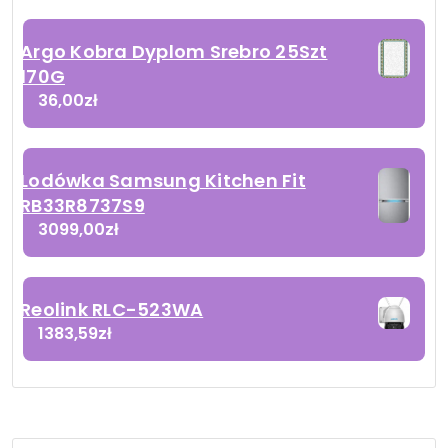
Argo Kobra Dyplom Srebro 25Szt
170G
36,00
zł
Lodówka Samsung Kitchen Fit
RB33R8737S9
3099,00
zł
Reolink RLC-523WA
1383,59
zł