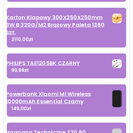
Karton Klapowy 300X250X250mm
3W B 320G/M2 Brązowy Paleta 1360
Szt.
2110,00
zł
PHILIPS TAE1205BK CZARNY
99,99
zł
Powerbank Xiaomi Mi Wireless
10000mAh Essential Czarny
149,00
zł
Hormann Techniczne T30 80