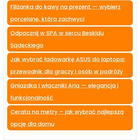
Filiżanka do kawy na prezent — wybierz
porcelanę, która zachwyci
Odpocznij w SPA w sercu Beskidu
Sądeckiego
Jak wybrać ładowarkę ASUS do laptopa:
przewodnik dla graczy i osób w podróży
Gniazdka i włączniki Aria — elegancja i
funkcjonalność
Cerata na metry – jak wybrać najlepszą
opcję dla domu