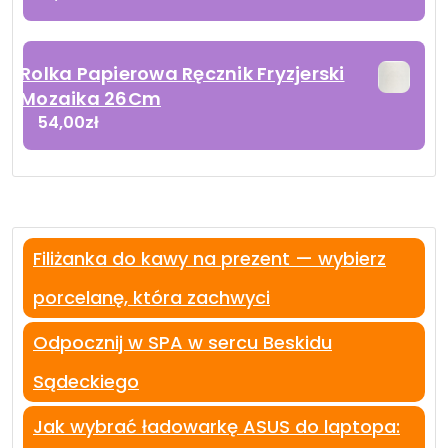
Rolka Papierowa Ręcznik Fryzjerski
Mozaika 26Cm
54,00
zł
Filiżanka do kawy na prezent — wybierz
porcelanę, która zachwyci
Odpocznij w SPA w sercu Beskidu
Sądeckiego
Jak wybrać ładowarkę ASUS do laptopa: