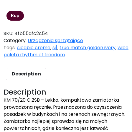
3274,00
zł
Kup
SKU:
4fb55afc2c54
Category:
Urządzenia sprzątające
Tags:
cicabio creme
,
si[
,
true match golden ivory
,
wibo
paleta rhythm of freedom
Description
Description
KM 70/20 C 2SB – Lekka, kompaktowa zamiatarka
prowadzona ręcznie. Przeznaczona do czyszczenia
posadzek w budynkach i na terenach zewnętrznych.
Zamiatarka najlepiej sprawdza się na małych
powierzchniach, gdzie konieczna jest łatwość