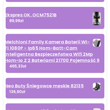
Ekspres OK. OCM7521B
89,99
zł
Melchioni Family Kamera Baterii Wi-
Fi 1080P - Ip65 Hom-Batt-Cam
Inteligentna Bezpieczeństwa Wifi 2Mp
Hom-Io Z 2 Bateriami 21700 Pojemność 9
465,33
zł
Neo Buty Śniegowce męskie 82135
136,90
zł