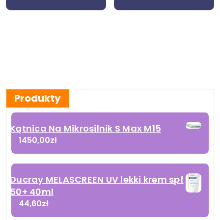
Produkty
Kątnica Na Mikrosilnik S Max M15
1450,00
zł
Ducray MELASCREEN UV lekki krem spf
50+ 40ml
44,60
zł