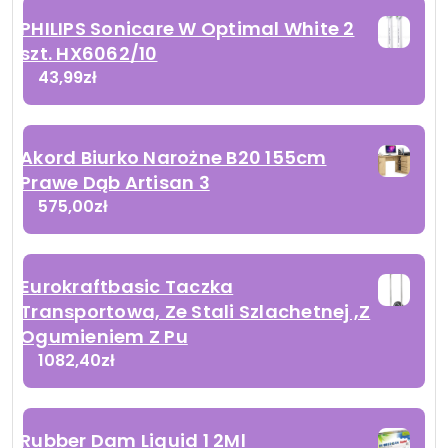
PHILIPS Sonicare W Optimal White 2
szt. HX6062/10
43,99
zł
Akord Biurko Narożne B20 155cm
Prawe Dąb Artisan 3
575,00
zł
Eurokraftbasic Taczka
Transportowa, Ze Stali Szlachetnej ,Z
Ogumieniem Z Pu
1082,40
zł
Rubber Dam Liquid 1 2Ml