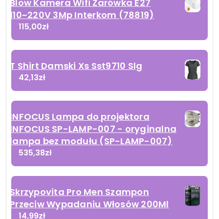
Blow Kamera Wifi Żarówka E27
110~220V 3Mp Interkom (78819)
115,00
zł
T Shirt Damski Xs Sst9710 Slg
42,13
zł
INFOCUS Lampa do projektora
INFOCUS SP-LAMP-007 - oryginalna
lampa bez modułu (SP-LAMP-007)
535,38
zł
Skrzypovita Pro Men Szampon
Przeciw Wypadaniu Włosów 200Ml
14,99
zł