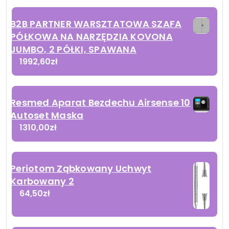
B2B PARTNER WARSZTATOWA SZAFA
PÓŁKOWA NA NARZĘDZIA KOVONA
JUMBO, 2 PÓŁKI, SPAWANA
1992,60
zł
Resmed Aparat Bezdechu Airsense 10
Autoset Maska
1310,00
zł
Periotom Ząbkowany Uchwyt
Karbowany 2
64,50
zł