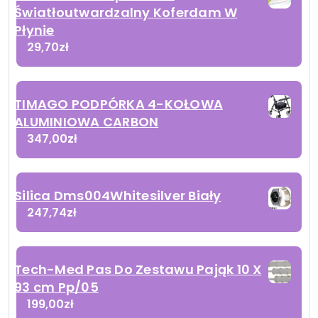
Światłoutwardzalny Koferdam W
Płynie
29,70
zł
TIMAGO PODPÓRKA 4-KOŁOWA
ALUMINIOWA CARBON
347,00
zł
Silica Dms004Whitesilver Biały
247,74
zł
Tech-Med Pas Do Zestawu Pająk 10 X
93 cm Pp/05
199,00
zł