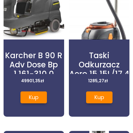
Karcher B 90 R
Taski
Adv Dose Bp
Odkurzacz
1.161-310.0
Aero 15 15L/17 4
49901,35
zł
Kpa (11724248)
1285,27
zł
Kup
Kup