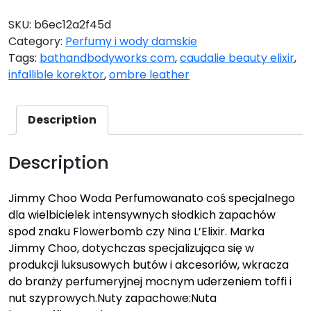
SKU:
b6ec12a2f45d
Category:
Perfumy i wody damskie
Tags:
bathandbodyworks com
,
caudalie beauty elixir
,
infallible korektor
,
ombre leather
Description
Description
Jimmy Choo Woda Perfumowanato coś specjalnego
dla wielbicielek intensywnych słodkich zapachów
spod znaku Flowerbomb czy Nina L’Elixir. Marka
Jimmy Choo, dotychczas specjalizująca się w
produkcji luksusowych butów i akcesoriów, wkracza
do branży perfumeryjnej mocnym uderzeniem toffi i
nut szyprowych.Nuty zapachowe:Nuta