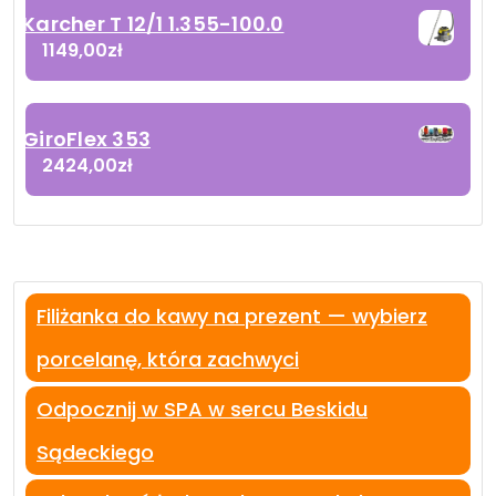
Karcher T 12/1 1.355-100.0
1149,00
zł
GiroFlex 353
2424,00
zł
Filiżanka do kawy na prezent — wybierz
porcelanę, która zachwyci
Odpocznij w SPA w sercu Beskidu
Sądeckiego