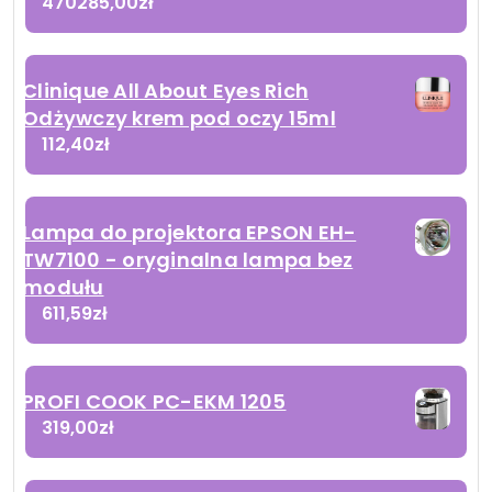
470285,00
zł
Clinique All About Eyes Rich
Odżywczy krem pod oczy 15ml
112,40
zł
Lampa do projektora EPSON EH-
TW7100 - oryginalna lampa bez
modułu
611,59
zł
PROFI COOK PC-EKM 1205
319,00
zł