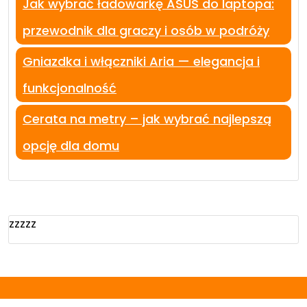
Jak wybrać ładowarkę ASUS do laptopa:
przewodnik dla graczy i osób w podróży
Gniazdka i włączniki Aria — elegancja i
funkcjonalność
Cerata na metry – jak wybrać najlepszą
opcję dla domu
zzzzz