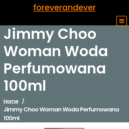
Skip
foreverandever
to
content
Jimmy Choo
Woman Woda
Perfumowana
100ml
Home
/
Jimmy Choo Woman Woda Perfumowana
100ml