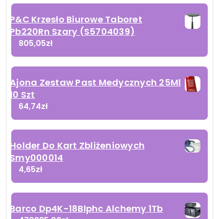
P&C Krzesło Biurowe Taboret
Pb220Rn Szary (S5704039)
805,05
zł
Ajona Zestaw Past Medycznych 25Ml
10 Szt
64,74
zł
Holder Do Kart Zbliżeniowych
Smy000014
4,65
zł
Barco Dp4K-18Blphc Alchemy 1Tb