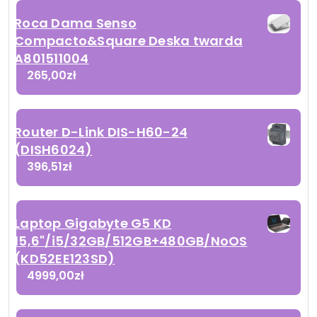
Roca Dama Senso
Compacto&Square Deska twarda
A801511004
265,00
zł
Router D-Link DIS-H60-24
(DISH6024)
396,51
zł
Laptop Gigabyte G5 KD
15,6"/i5/32GB/512GB+480GB/NoOS
(KD52EE123SD)
4999,00
zł