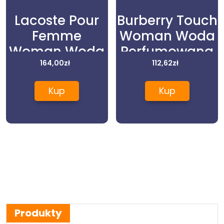
Lacoste Pour
Burberry Touch
Femme
Woman Woda
Woman Woda
Perfumowana
Perfumowana
164,00
zł
50ml
112,62
zł
50ml
Kup
Kup
Produkty