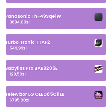
Panasonic Th-49Sqe1W
3684,00
zł
Turbo Tronic TTAF2
549,99
zł
Babyliss Pro BAB9205E
128,50
zł
Telewizor LG OLED65C11LB
6795,00
zł