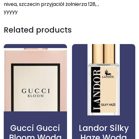
nivea, szczecin przyjaciół żołnierza 128, ,
yyyyy
Related products
Gucci Gucci
Landor Silky
Bloom Woda
Haze Woda