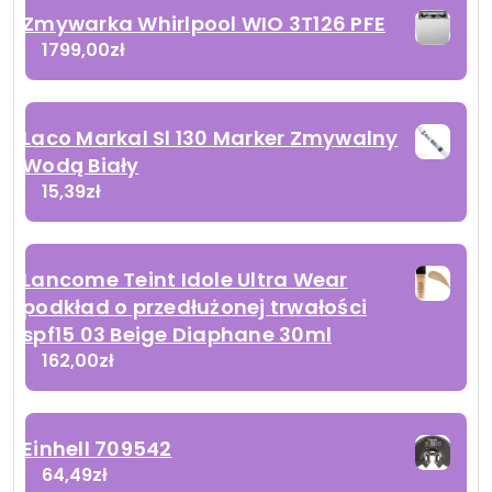
Zmywarka Whirlpool WIO 3T126 PFE
1799,00
zł
Laco Markal Sl 130 Marker Zmywalny
Wodą Biały
15,39
zł
Lancome Teint Idole Ultra Wear
podkład o przedłużonej trwałości
spf15 03 Beige Diaphane 30ml
162,00
zł
Einhell 709542
64,49
zł