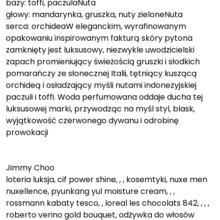
bazy: toffi, paczulaNuta
głowy: mandarynka, gruszka, nuty zieloneNuta
serca: orchideaW eleganckim, wyrafinowanym
opakowaniu inspirowanym fakturą skóry pytona
zamknięty jest luksusowy, niezwykle uwodzicielski
zapach promieniujący świeżością gruszki i słodkich
pomarańczy ze słonecznej Italii, tętniący kuszącą
orchideą i osładzający myśli nutami indonezyjskiej
paczuli i toffi. Woda perfumowana oddaje ducha tej
luksusowej marki, przywodząc na myśl styl, blask,
wyjątkowość czerwonego dywanu i odrobinę
prowokacji
Jimmy Choo
loteria luksja, cif power shine, , , kosemtyki, nuxe men
nuxellence, pyunkang yul moisture cream, , ,
rossmann kabaty tesco, , loreal les chocolats 842, , , ,
roberto verino gold bouquet, odżywka do włosów