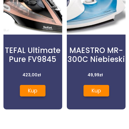
TEFAL Ultimate
MAESTRO MR-
Pure FV9845
300C Niebieski
423,00
zł
49,99
zł
Kup
Kup