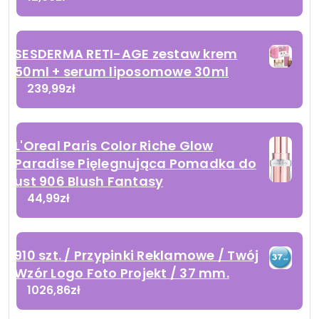
SESDERMA RETI-AGE zestaw krem
50ml + serum liposomowe 30ml
239,99
zł
L'Oreal Paris Color Riche Glow
Paradise Pięlegnująca Pomadka do
ust 906 Blush Fantasy
44,99
zł
910 szt. / Przypinki Reklamowe / Twój
Wzór Logo Foto Projekt / 37 mm.
1026,86
zł