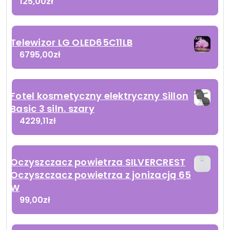
125,00
zł
Telewizor LG OLED65C11LB
6795,00
zł
Fotel kosmetyczny elektryczny Sillon
Basic 3 siln. szary
4229,11
zł
Oczyszczacz powietrza SILVERCREST
Oczyszczacz powietrza z jonizacją 65
W
99,00
zł