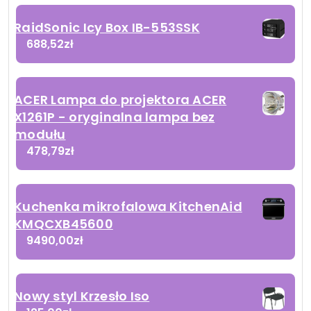
RaidSonic Icy Box IB-553SSK
688,52
zł
ACER Lampa do projektora ACER
X1261P - oryginalna lampa bez
modułu
478,79
zł
Kuchenka mikrofalowa KitchenAid
KMQCXB45600
9490,00
zł
Nowy styl Krzesło Iso