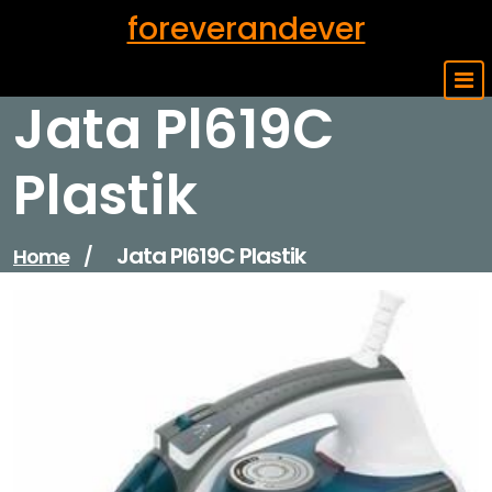
Skip
foreverandever
to
content
Jata Pl619C
Plastik
Jata Pl619C Plastik
Home
/