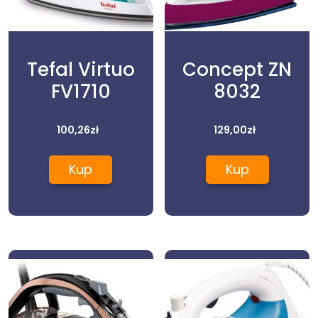
Tefal Virtuo
Concept ZN
FV1710
8032
100,26
zł
129,00
zł
Kup
Kup