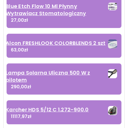
Blue Etch Flow 10 Ml Płynny
Wytrawiacz Stomatologiczny
27,00
zł
Alcon FRESHLOOK COLORBLENDS 2 szt
63,00
zł
Lampa Solarna Uliczna 500 W z
pilotem
290,00
zł
Karcher HDS 5/12 C 1.272-900.0
11117,97
zł