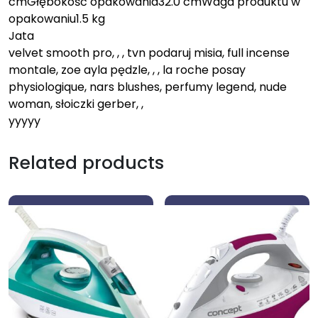
cmGłębokość opakowania32.0 cmWaga produktu w
opakowaniu1.5 kg
Jata
velvet smooth pro, , , tvn podaruj misia, full incense
montale, zoe ayla pędzle, , , la roche posay
physiologique, nars blushes, perfumy legend, nude
woman, słoiczki gerber, ,
yyyyy
Related products