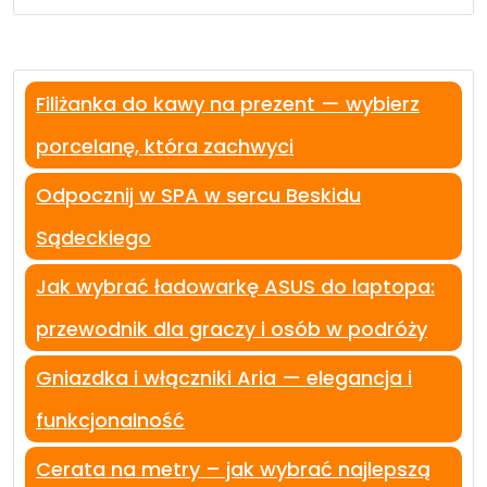
Filiżanka do kawy na prezent — wybierz
porcelanę, która zachwyci
Odpocznij w SPA w sercu Beskidu
Sądeckiego
Jak wybrać ładowarkę ASUS do laptopa:
przewodnik dla graczy i osób w podróży
Gniazdka i włączniki Aria — elegancja i
funkcjonalność
Cerata na metry – jak wybrać najlepszą