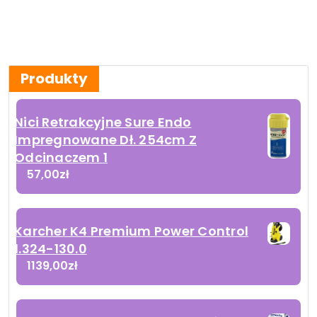
Produkty
Nici Retrakcyjne Sure Endo
Impregnowane Dł. 254cm Z
Odcinaczem 1
57,00
zł
Karcher K4 Premium Power Control
1.324-130.0
1139,00
zł