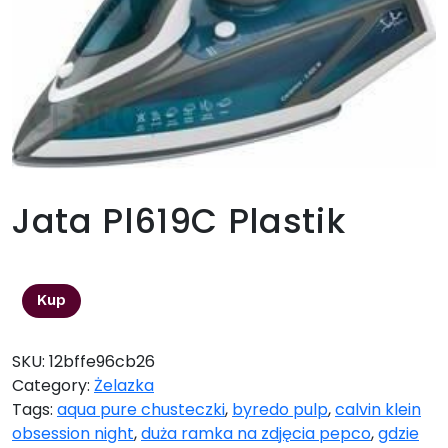
Jata Pl619C Plastik
168,09
zł
Kup
SKU:
12bffe96cb26
Category:
Żelazka
Tags:
aqua pure chusteczki
,
byredo pulp
,
calvin klein
obsession night
,
duża ramka na zdjęcia pepco
,
gdzie