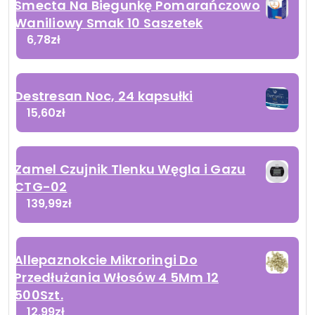
Smecta Na Biegunkę Pomarańczowo
Waniliowy Smak 10 Saszetek
6,78
zł
Destresan Noc, 24 kapsułki
15,60
zł
Zamel Czujnik Tlenku Węgla i Gazu
CTG-02
139,99
zł
Allepaznokcie Mikroringi Do
Przedłużania Włosów 4 5Mm 12
500Szt.
12,99
zł