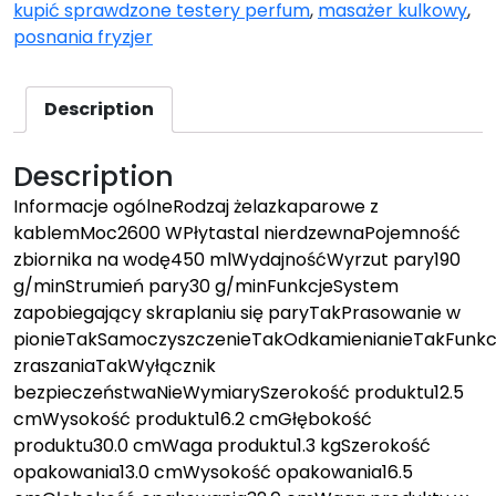
kupić sprawdzone testery perfum
,
masażer kulkowy
,
posnania fryzjer
Description
Description
Informacje ogólneRodzaj żelazkaparowe z
kablemMoc2600 WPłytastal nierdzewnaPojemność
zbiornika na wodę450 mlWydajnośćWyrzut pary190
g/minStrumień pary30 g/minFunkcjeSystem
zapobiegający skraplaniu się paryTakPrasowanie w
pionieTakSamoczyszczenieTakOdkamienianieTakFunkc
zraszaniaTakWyłącznik
bezpieczeństwaNieWymiarySzerokość produktu12.5
cmWysokość produktu16.2 cmGłębokość
produktu30.0 cmWaga produktu1.3 kgSzerokość
opakowania13.0 cmWysokość opakowania16.5