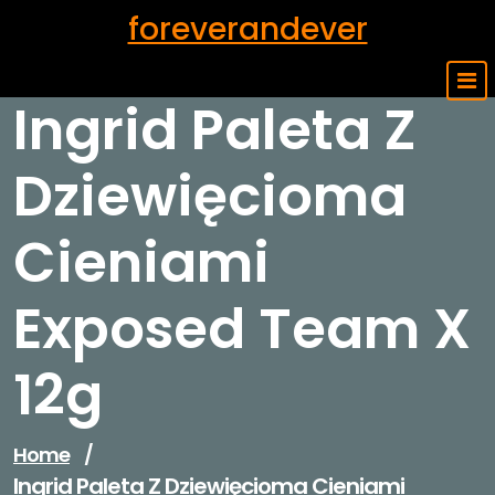
Skip
foreverandever
to
content
Ingrid Paleta Z
Dziewięcioma
Cieniami
Exposed Team X
12g
Home
/
Ingrid Paleta Z Dziewięcioma Cieniami