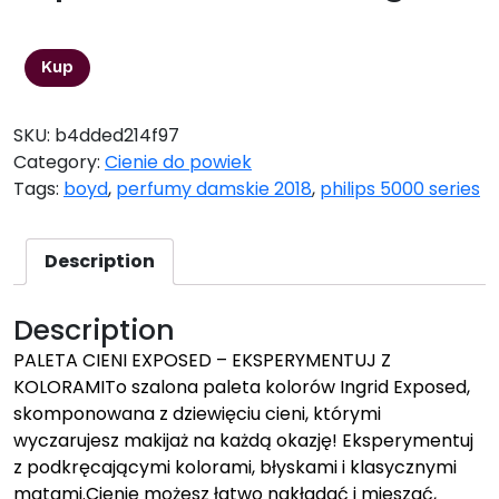
48,15
zł
Kup
SKU:
b4dded214f97
Category:
Cienie do powiek
Tags:
boyd
,
perfumy damskie 2018
,
philips 5000 series
Description
Description
PALETA CIENI EXPOSED – EKSPERYMENTUJ Z
KOLORAMITo szalona paleta kolorów Ingrid Exposed,
skomponowana z dziewięciu cieni, którymi
wyczarujesz makijaż na każdą okazję! Eksperymentuj
z podkręcającymi kolorami, błyskami i klasycznymi
matami.Cienie możesz łatwo nakładać i mieszać,