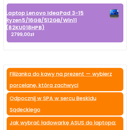
Laptop Lenovo IdeaPad 3-15
Ryzen5/16GB/512GB/Win11
(82KU018HPB)
2799,00
zł
Filiżanka do kawy na prezent — wybierz
porcelanę, która zachwyci
Odpocznij w SPA w sercu Beskidu
Sądeckiego
Jak wybrać ładowarkę ASUS do laptopa: