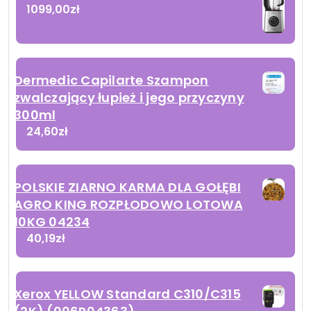
1099,00
zł
Dermedic Capilarte Szampon
zwalczający łupież i jego przyczyny
300ml
24,60
zł
POLSKIE ZIARNO KARMA DLA GOŁĘBI
AGRO KING ROZPŁODOWO LOTOWA
10KG 04234
40,19
zł
Xerox YELLOW Standard C310/C315