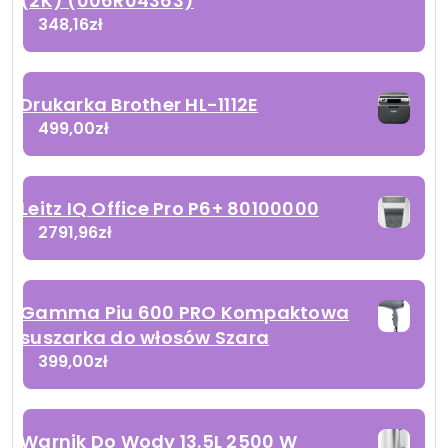
(2K) (006R04363)
348,16
zł
Drukarka Brother HL-1112E
499,00
zł
Leitz IQ Office Pro P6+ 80100000
2791,96
zł
Gamma Piu 600 PRO Kompaktowa
suszarka do włosów Szara
399,00
zł
Warnik Do Wody 13.5L 2500 W