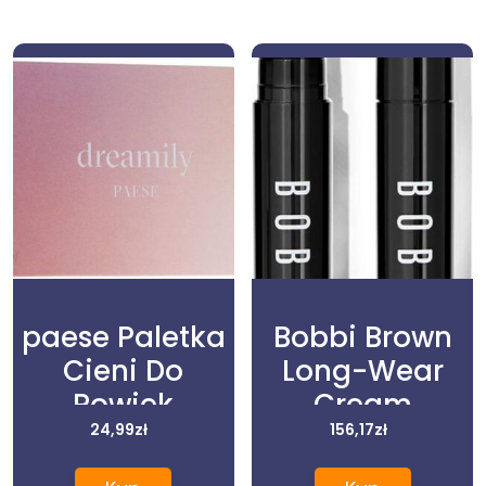
paese Paletka
Bobbi Brown
Cieni Do
Long-Wear
Powiek
Cream
Dreamily
24,99
zł
Shadow Stick
156,17
zł
Eyeshadow
Długotrwałe