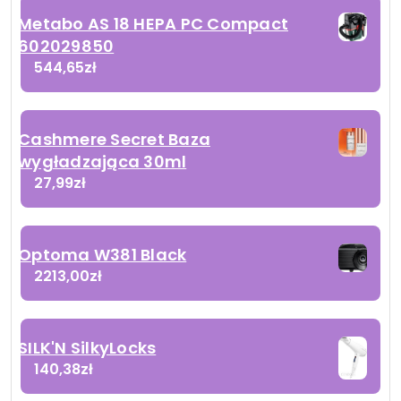
Metabo AS 18 HEPA PC Compact
602029850
544,65
zł
Cashmere Secret Baza
wygładzająca 30ml
27,99
zł
Optoma W381 Black
2213,00
zł
SILK'N SilkyLocks
140,38
zł