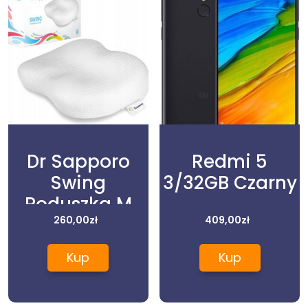
Dr Sapporo
Redmi 5
Swing
3/32GB Czarny
Poduszka M
260,00
zł
409,00
zł
Kup
Kup