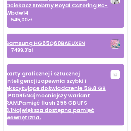
Ociekacz Srebrny Royal Catering Rc-
Wbdw14
545,00
zł
Samsung HG65Q60BAEUXEN
7499,31
zł
karty graficznej i sztucznej
inteligencji zapewnia szybki i
ekscytujące doświadczenie 5G.8 GB
LPDDR5Najmocniejszy wariant
RAM.Pamięć flash 256 GB UFS
3.1Największa dostępna pamięć
wewnętrzna.