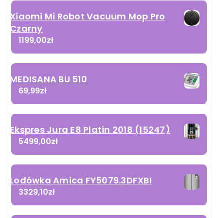
Xiaomi Mi Robot Vacuum Mop Pro
Czarny
1199,00
zł
MEDISANA BU 510
69,99
zł
Ekspres Jura E8 Platin 2018 (15247)
5499,00
zł
Lodówka Amica FY5079.3DFXBI
3329,10
zł