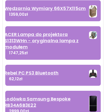
Wędzarnia Wymiary 66X57X115cm
1359,00
zł
ACER Lampa do projektora
S1313WHn - oryginalna lampa z
modułem
1747,25
zł
Rebel PC PS3 Bluetooth
62,12
zł
Lodówka Samsung Bespoke
RB34A6B3E22
2899,00
zł