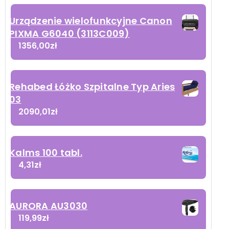
Urządzenie wielofunkcyjne Canon
PIXMA G6040 (3113C009)
1356,00
zł
Rehabed Łóżko Szpitalne Typ Aries
03
2090,01
zł
Kalms 100 tabl.
4,31
zł
AURORA AU3030
119,99
zł