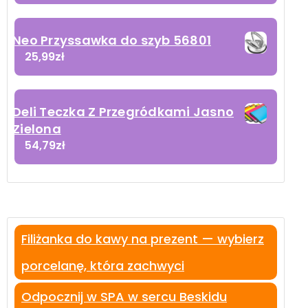
Neo Przyssawka do szyb 56801
25,99
zł
Deli Teczka Z Przegródkami Jasno
Zielona
54,79
zł
Filiżanka do kawy na prezent — wybierz
porcelanę, która zachwyci
Odpocznij w SPA w sercu Beskidu