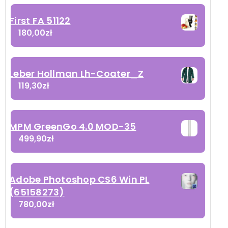
First FA 51122
180,00
zł
Leber Hollman Lh-Coater_Z
119,30
zł
MPM GreenGo 4.0 MOD-35
499,90
zł
Adobe Photoshop CS6 Win PL
(65158273)
780,00
zł