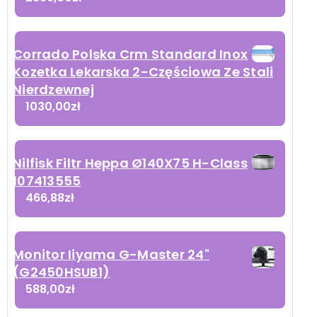
Corrado Polska Crm Standard Inox
Kozetka Lekarska 2-Częściowa Ze Stali
Nierdzewnej
1030,00
zł
Nilfisk Filtr Heppa Ø140X75 H-Class
107413555
466,88
zł
Monitor Iiyama G-Master 24"
(G2450HSUB1)
588,00
zł