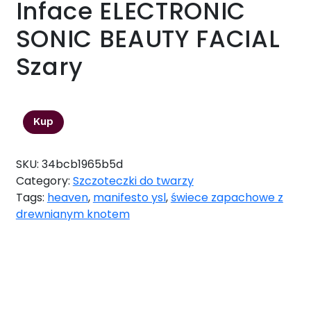
Inface ELECTRONIC
SONIC BEAUTY FACIAL
Szary
58,00
zł
Kup
SKU:
34bcb1965b5d
Category:
Szczoteczki do twarzy
Tags:
heaven
,
manifesto ysl
,
świece zapachowe z
drewnianym knotem