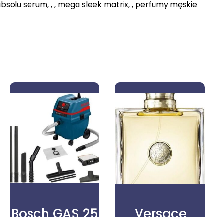
absolu serum, , , mega sleek matrix, , perfumy męskie
Bosch GAS 25
Versace