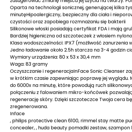
zasugerować zmianę miejsca jej użycia na twarzy. P
Oparta na technologii sonicznej, generującej kilka t
minutęHipoalergiczny, bezpieczny dla ciała i nieporo
czystości oraz zapobiega rozmnażaniu się bakterii
Silikonowe włoski posiadają certyfikat FDA i mają gr
Bardziej higieniczna od szczoteczek z włosiem nylo
Klasa wodoszczelności: IPX7 (możliwość zanurzenia 
Jedno ładowanie około 2.5h starcza na 3-4 godzin ci
Wymiary urządzenia: 80 x 53 x 30,4 mm
Waga: 83 gramy
Oczyszczanie i regeneracjaInFace Sonic Cleanser za
w krótkim czasie zapewniając poprawę jej wyglądu. 
do 6000x na minutę, które powodują ruch silikonowy
połączeniu z falowaniem mikro-końcówek pozwalają 
regenerację skóry. Dzięki szczoteczce Twoja cera b
zregenerowana.
Inface
, philips protective clean 6100, rimmel stay matte pud
concealer, , huda beauty pomadki zestaw, szampon b