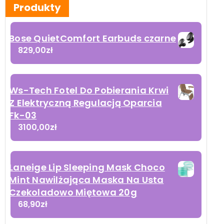
Produkty
Bose QuietComfort Earbuds czarne
829,00
zł
Ws-Tech Fotel Do Pobierania Krwi
Z Elektryczną Regulacją Oparcia
Fk-03
3100,00
zł
Laneige Lip Sleeping Mask Choco
Mint Nawilżająca Maska Na Usta
Czekoladowo Miętowa 20g
68,90
zł