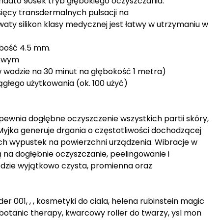
onadto 90sek tryb głębokiego oczyszczania.
ysięcy transdermalnych pulsacji na
waty silikon klasy medycznej jest łatwy w utrzymaniu w
ubość 4.5 mm.
nowym
w wodzie na 30 minut na głębokość 1 metra)
ągłego użytkowania (ok. 100 użyć)
pewnia dogłębne oczyszczenie wszystkich partii skóry,
Myjka generuje drgania o częstotliwości dochodzącej
ch wypustek na powierzchni urządzenia. Wibracje w
na dogłębnie oczyszczanie, peelingowanie i
ędzie wyjątkowo czysta, promienna oraz
er 001, , , kosmetyki do ciala, helena rubinstein magic
otanic therapy, kwarcowy roller do twarzy, ysl mon