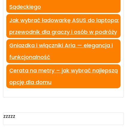
Sądeckiego
Jak wybrać ładowarkę ASUS do laptopa:
przewodnik dla graczy i osób w podróży
Gniazdka i włączniki Aria — elegancja i
funkcjonalność
Cerata na metry – jak wybrać najlepszą
opcję dla domu
zzzzz