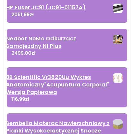
HP Fuser JC91 (JC91-01157A)
2051,99
zł
Neabot NoMo Odkurzacz
Samojezdny N1 Plus
2499,00
zł
3B Scientific Vr3820Uu Wykres
Anatomiczny"Acupuntura Corporal"
Wersja Papierowa
116,99
zł
Sembella Materac Nawierzchniowy z
Pianki Wysokoelastycznej Snooze