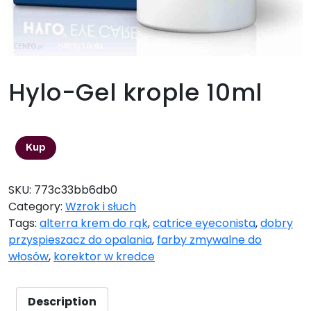
Hylo-Gel krople 10ml
36,31
zł
Kup
SKU:
773c33bb6db0
Category:
Wzrok i słuch
Tags:
alterra krem do rąk
,
catrice eyeconista
,
dobry
przyspieszacz do opalania
,
farby zmywalne do
włosów
,
korektor w kredce
Description