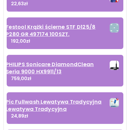
22,63
zł
Festool Krążki ścierne STF D125/8
P280 GR 497174 100SZT.
192,00
zł
PHILIPS Sonicare DiamondClean
Seria 9000 HX9911/13
759,00
zł
Pic Fullwash Lewatywa Tradycyjna
Lewatywa Tradycyjna
24,89
zł