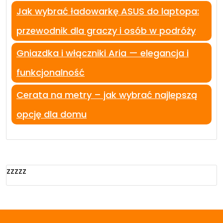
Jak wybrać ładowarkę ASUS do laptopa:
przewodnik dla graczy i osób w podróży
Gniazdka i włączniki Aria — elegancja i
funkcjonalność
Cerata na metry – jak wybrać najlepszą
opcję dla domu
zzzzz