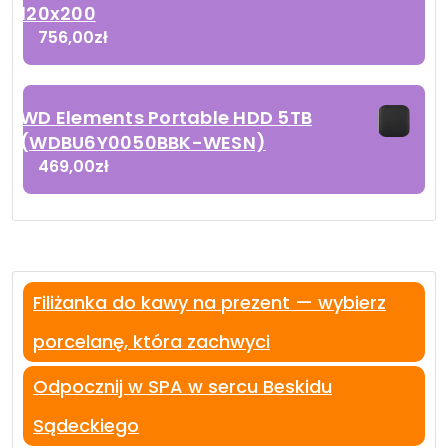
120x200
756,00
zł
WD Elements Portable HDD 5TB
(WDBU6Y0050BBK-WESN)
469,00
zł
Filiżanka do kawy na prezent — wybierz
porcelanę, która zachwyci
Odpocznij w SPA w sercu Beskidu
Sądeckiego