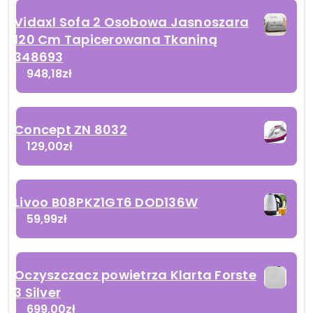
Vidaxl Sofa 2 Osobowa Jasnoszara
120 Cm Tapicerowana Tkaniną
348693
948,18
zł
Concept ZN 8032
129,00
zł
Livoo B08PKZ1GT6 DOD136W
59,99
zł
Oczyszczacz powietrza Klarta Forste
3 Silver
699,00
zł