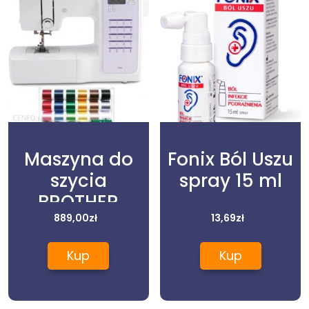
Maszyna do
Fonix Ból Uszu
szycia
spray 15 ml
BROTHER
FS20S
889,00
zł
13,69
zł
Kup
Kup