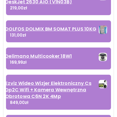
DeskJet 2630 AiO (V1N03B)
219,00
zł
DOLFOS DOLMIX BM SOMAT PLUS 10KG
131,00
zł
Delimano Multicooker 18W1
169,99
zł
Ezviz Wideo Wizjer Elektroniczny Cs
Dp2C Wifi + Kamera Wewnętrzna
Obrotowa C6N 2K 4Mp
849,00
zł