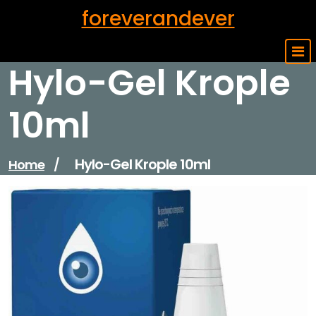
Skip
foreverandever
to
content
Hylo-Gel Krople
10ml
Hylo-Gel Krople 10ml
Home
/