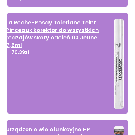
La Roche-Posay Toleriane Teint
Pinceaux korektor do wszystkich
rodzajów skóry odcień 03 Jeune
7,5ml
70,39
zł
Urządzenie wielofunkcyjne HP