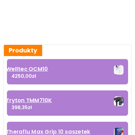
Produkty
Welltec OCM10
4250,00
zł
Tryton TMM710K
398,35
zł
Theraflu Max Grip 10 saszetek