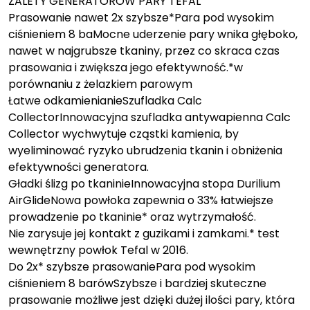
ZALETY GENERATORÓW PARY TEFAL
Prasowanie nawet 2x szybsze*Para pod wysokim
ciśnieniem 8 baMocne uderzenie pary wnika głęboko,
nawet w najgrubsze tkaniny, przez co skraca czas
prasowania i zwiększa jego efektywność.*w
porównaniu z żelazkiem parowym
Łatwe odkamienianieSzufladka Calc
CollectorInnowacyjna szufladka antywapienna Calc
Collector wychwytuje cząstki kamienia, by
wyeliminować ryzyko ubrudzenia tkanin i obniżenia
efektywności generatora.
Gładki ślizg po tkaninieInnowacyjna stopa Durilium
AirGlideNowa powłoka zapewnia o 33% łatwiejsze
prowadzenie po tkaninie* oraz wytrzymałość.
Nie zarysuje jej kontakt z guzikami i zamkami.* test
wewnętrzny powłok Tefal w 2016.
Do 2x* szybsze prasowaniePara pod wysokim
ciśnieniem 8 barówSzybsze i bardziej skuteczne
prasowanie możliwe jest dzięki dużej ilości pary, która