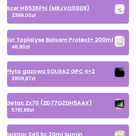
Acer H6536Fhi (MRJVQ11009)
3399,00
zł
Svr Topialyse Balsam Protect+ 200ml
46,80
zł
Płyta gazowa SOLGAZ GPC 4+2
2809,87
zł
Getac Zx70 (ZD77Q2DH5AAX)
5781,89
zł
Spintor 240 Sc 20ml Sumin