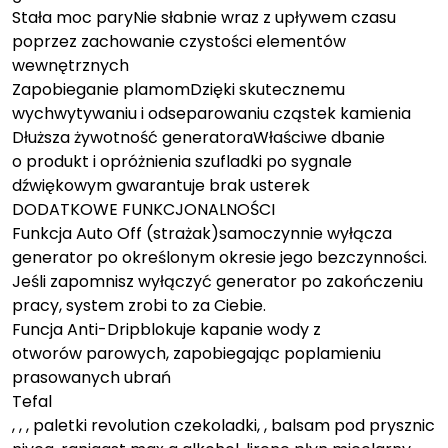
Stała moc paryNie słabnie wraz z upływem czasu
poprzez zachowanie czystości elementów
wewnętrznych
Zapobieganie plamomDzięki skutecznemu
wychwytywaniu i odseparowaniu cząstek kamienia
Dłuższa żywotność generatoraWłaściwe dbanie
o produkt i opróżnienia szufladki po sygnale
dźwiękowym gwarantuje brak usterek
DODATKOWE FUNKCJONALNOŚCI
Funkcja Auto Off (strażak)samoczynnie wyłącza
generator po określonym okresie jego bezczynności.
Jeśli zapomnisz wyłączyć generator po zakończeniu
pracy, system zrobi to za Ciebie.
Funcja Anti-Dripblokuje kapanie wody z
otworów parowych, zapobiegając poplamieniu
prasowanych ubrań
Tefal
, , , paletki revolution czekoladki, , balsam pod prysznic