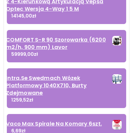
Z 4-Kierunkową Artykulacją Vepsa
Optec Wersja 4-Way 1 5 M
14145,00
zł
COMFORT S-R 90 Szorowarka (6200
m2/h, 900 mm) Lavor
59999,00
zł
Intra.Se Swedmach Wózek
Platformowy 1040X710, Burty
Zdejmowane
1259,52
zł
Vaco Max Spirale Na Komary 6szt.
6,69
zł