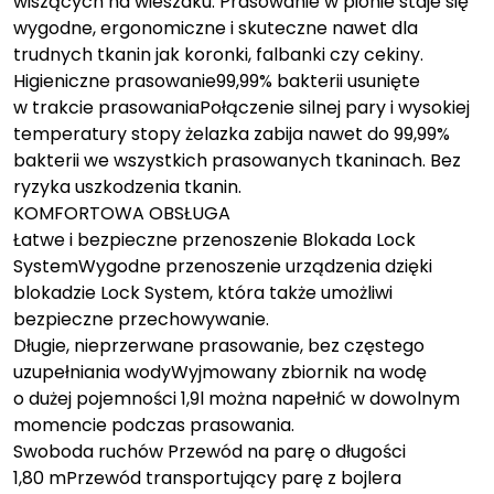
wiszących na wieszaku. Prasowanie w pionie staje się
wygodne, ergonomiczne i skuteczne nawet dla
trudnych tkanin jak koronki, falbanki czy cekiny.
Higieniczne prasowanie99,99% bakterii usunięte
w trakcie prasowaniaPołączenie silnej pary i wysokiej
temperatury stopy żelazka zabija nawet do 99,99%
bakterii we wszystkich prasowanych tkaninach. Bez
ryzyka uszkodzenia tkanin.
KOMFORTOWA OBSŁUGA
Łatwe i bezpieczne przenoszenie Blokada Lock
SystemWygodne przenoszenie urządzenia dzięki
blokadzie Lock System, która także umożliwi
bezpieczne przechowywanie.
Długie, nieprzerwane prasowanie, bez częstego
uzupełniania wodyWyjmowany zbiornik na wodę
o dużej pojemności 1,9l można napełnić w dowolnym
momencie podczas prasowania.
Swoboda ruchów Przewód na parę o długości
1,80 mPrzewód transportujący parę z bojlera