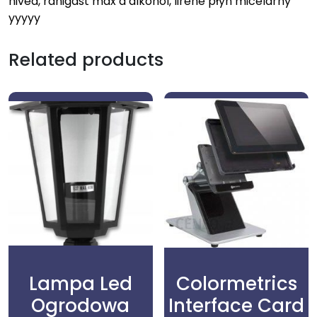
nivea, ranigast max a alkohol, lirene płyn micelarny
yyyyy
Related products
Lampa Led
Colormetrics
Ogrodowa
Interface Card