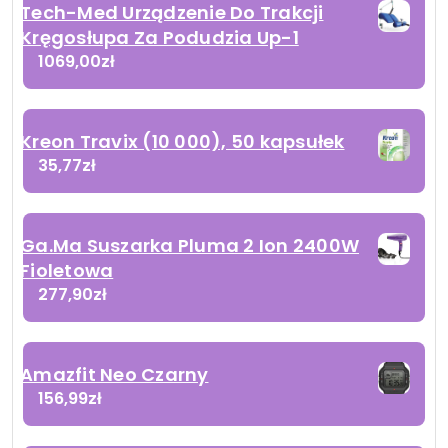
Tech-Med Urządzenie Do Trakcji
Kręgosłupa Za Podudzia Up-1
1069,00
zł
Kreon Travix (10 000), 50 kapsułek
35,77
zł
Ga.Ma Suszarka Pluma 2 Ion 2400W
Fioletowa
277,90
zł
Amazfit Neo Czarny
156,99
zł