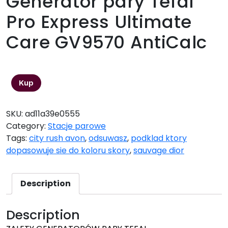
Generator pary Tefal
Pro Express Ultimate
Care GV9570 AntiCalc
1298,00
zł
Kup
SKU:
ad11a39e0555
Category:
Stacje parowe
Tags:
city rush avon
,
odsuwasz
,
podklad ktory
dopasowuje sie do koloru skory
,
sauvage dior
Description
Description