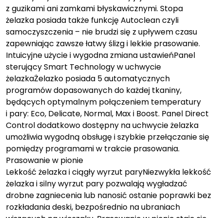
z guzikami ani zamkami błyskawicznymi. Stopa
żelazka posiada także funkcję Autoclean czyli
samoczyszczenia – nie brudzi się z upływem czasu
zapewniając zawsze łatwy ślizg i lekkie prasowanie.
Intuicyjne użycie i wygodna zmiana ustawieńPanel
sterujący Smart Technology w uchwycie
żelazkaŻelazko posiada 5 automatycznych
programów dopasowanych do każdej tkaniny,
będących optymalnym połączeniem temperatury
i pary: Eco, Delicate, Normal, Max i Boost. Panel Direct
Control dodatkowo dostępny na uchwycie żelazka
umożliwia wygodną obsługę i szybkie przełączanie się
pomiędzy programami w trakcie prasowania.
Prasowanie w pionie
Lekkość żelazka i ciągły wyrzut paryNiezwykła lekkość
żelazka i silny wyrzut pary pozwalają wygładzać
drobne zagniecenia lub nanosić ostanie poprawki bez
rozkładania deski, bezpośrednio na ubraniach