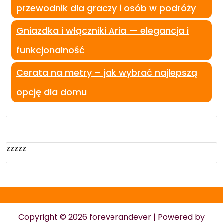
przewodnik dla graczy i osób w podróży
Gniazdka i włączniki Aria — elegancja i
funkcjonalność
Cerata na metry – jak wybrać najlepszą
opcję dla domu
zzzzz
Copyright © 2026 foreverandever | Powered by