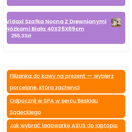
Vidaxl Szafka Nocna Z Drewnianymi
Nóżkami Biała 40X35X69cm
255,33
zł
Filiżanka do kawy na prezent — wybierz
porcelanę, która zachwyci
Odpocznij w SPA w sercu Beskidu
Sądeckiego
Jak wybrać ładowarkę ASUS do laptopa: