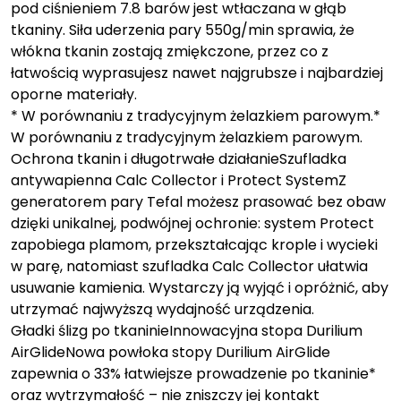
pod ciśnieniem 7.8 barów jest wtłaczana w głąb
tkaniny. Siła uderzenia pary 550g/min sprawia, że
włókna tkanin zostają zmiękczone, przez co z
łatwością wyprasujesz nawet najgrubsze i najbardziej
oporne materiały.
* W porównaniu z tradycyjnym żelazkiem parowym.*
W porównaniu z tradycyjnym żelazkiem parowym.
Ochrona tkanin i długotrwałe działanieSzufladka
antywapienna Calc Collector i Protect SystemZ
generatorem pary Tefal możesz prasować bez obaw
dzięki unikalnej, podwójnej ochronie: system Protect
zapobiega plamom, przekształcając krople i wycieki
w parę, natomiast szufladka Calc Collector ułatwia
usuwanie kamienia. Wystarczy ją wyjąć i opróżnić, aby
utrzymać najwyższą wydajność urządzenia.
Gładki ślizg po tkaninieInnowacyjna stopa Durilium
AirGlideNowa powłoka stopy Durilium AirGlide
zapewnia o 33% łatwiejsze prowadzenie po tkaninie*
oraz wytrzymałość – nie zniszczy jej kontakt