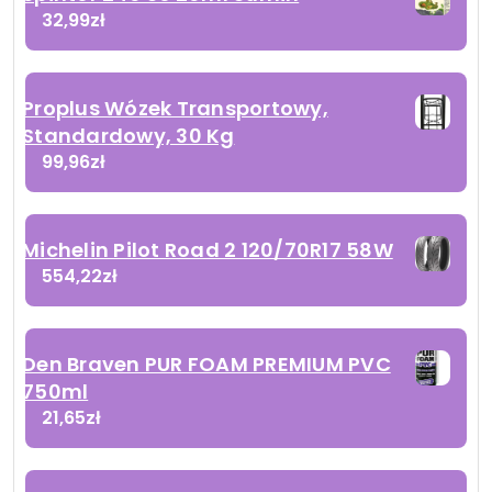
32,99
zł
Proplus Wózek Transportowy,
Standardowy, 30 Kg
99,96
zł
Michelin Pilot Road 2 120/70R17 58W
554,22
zł
Den Braven PUR FOAM PREMIUM PVC
750ml
21,65
zł