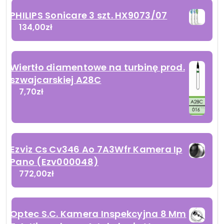
PHILIPS Sonicare 3 szt. HX9073/07
134,00
zł
Wiertło diamentowe na turbinę prod.
szwajcarskiej A28C
7,70
zł
Ezviz Cs Cv346 Ao 7A3Wfr Kamera Ip
Pano (Ezv000048)
772,00
zł
Optec S.C. Kamera Inspekcyjna 8 Mm