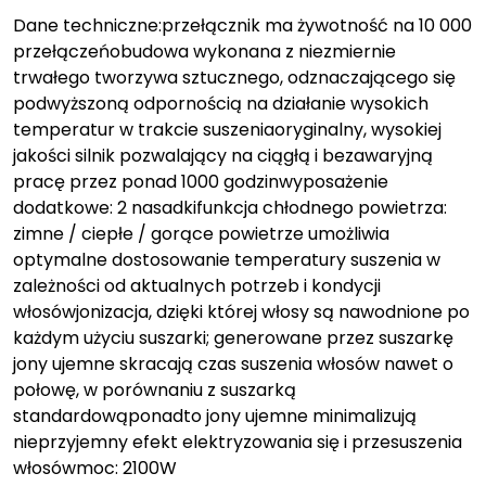
Dane techniczne:przełącznik ma żywotność na 10 000
przełączeńobudowa wykonana z niezmiernie
trwałego tworzywa sztucznego, odznaczającego się
podwyższoną odpornością na działanie wysokich
temperatur w trakcie suszeniaoryginalny, wysokiej
jakości silnik pozwalający na ciągłą i bezawaryjną
pracę przez ponad 1000 godzinwyposażenie
dodatkowe: 2 nasadkifunkcja chłodnego powietrza:
zimne / ciepłe / gorące powietrze umożliwia
optymalne dostosowanie temperatury suszenia w
zależności od aktualnych potrzeb i kondycji
włosówjonizacja, dzięki której włosy są nawodnione po
każdym użyciu suszarki; generowane przez suszarkę
jony ujemne skracają czas suszenia włosów nawet o
połowę, w porównaniu z suszarką
standardowąponadto jony ujemne minimalizują
nieprzyjemny efekt elektryzowania się i przesuszenia
włosówmoc: 2100W