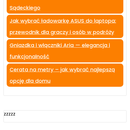
Sądeckiego
Jak wybrać ładowarkę ASUS do laptopa:
przewodnik dla graczy i osób w podróży
Gniazdka i włączniki Aria — elegancja i
funkcjonalność
Cerata na metry – jak wybrać najlepszą
opcję dla domu
zzzzz