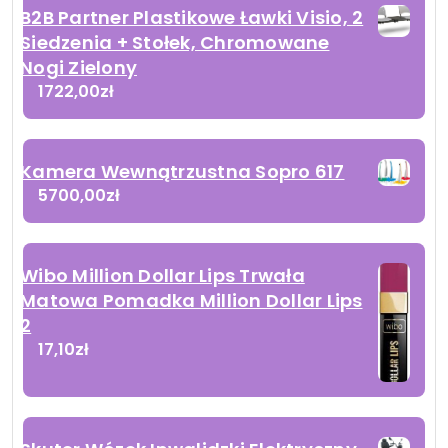
B2B Partner Plastikowe Ławki Visio, 2
Siedzenia + Stołek, Chromowane
Nogi Zielony
1722,00
zł
Kamera Wewnątrzustna Sopro 617
5700,00
zł
Wibo Million Dollar Lips Trwała
Matowa Pomadka Million Dollar Lips
2
17,10
zł