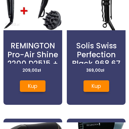
REMINGTON
Solis Swiss
Pro-Air Shine
Perfection
2200 D2515 +
Black 968.67
Ceramic Slim
209,00
zł
369,00
zł
220 S1510
Kup
Kup