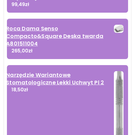
99,49
zł
Roca Dama Senso
Compacto&Square Deska twarda
A801511004
265,00
zł
Narzędzie Wariantowe
Stomatologiczne Lekki Uchwyt Pl 2
18,50
zł