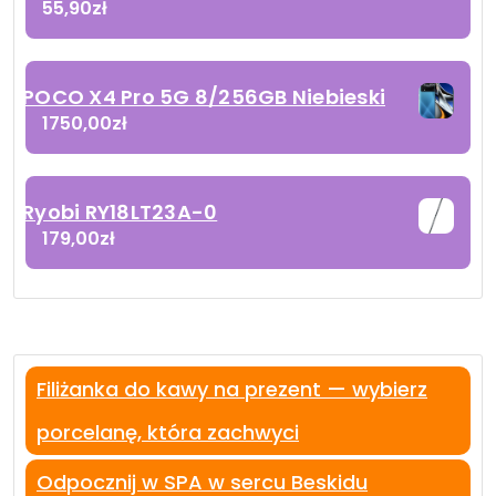
55,90
zł
POCO X4 Pro 5G 8/256GB Niebieski
1750,00
zł
Ryobi RY18LT23A-0
179,00
zł
Filiżanka do kawy na prezent — wybierz
porcelanę, która zachwyci
Odpocznij w SPA w sercu Beskidu