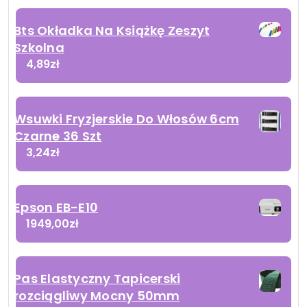
Bts Okładka Na Książkę Zeszyt
Szkolna
4,89
zł
Wsuwki Fryzjerskie Do Włosów 6cm
Czarne 36 Szt
3,24
zł
Epson EB-E10
1949,00
zł
Pas Elastyczny Tapicerski
rozciągliwy Mocny 50mm