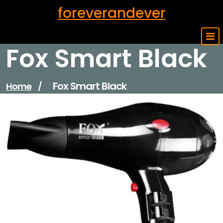
Skip
foreverandever
to
content
Fox Smart Black
Fox Smart Black
Home
/