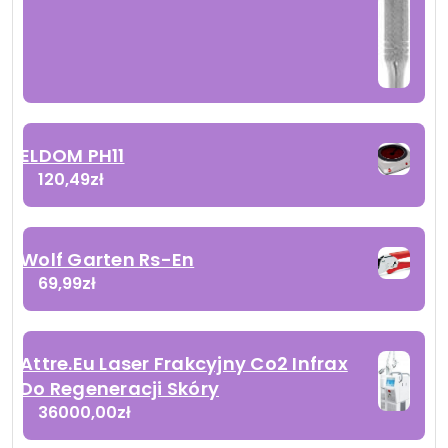
ELDOM PH11
120,49
zł
Wolf Garten Rs-En
69,99
zł
Attre.Eu Laser Frakcyjny Co2 Infrax
Do Regeneracji Skóry
36000,00
zł