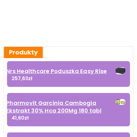
Produkty
Nrs Healthcare Poduszka Easy Rise
257,63
zł
Pharmovit Garcinia Cambogia
Ekstrakt 30% Hca 200Mg 180 tabl
41,60
zł