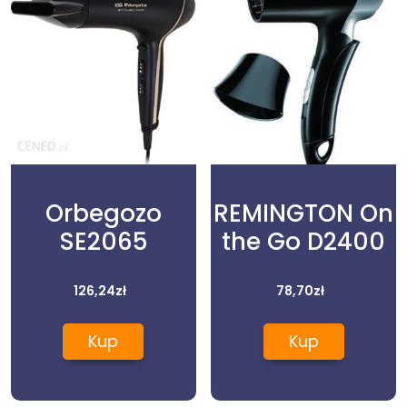
Orbegozo
REMINGTON On
SE2065
the Go D2400
126,24
zł
78,70
zł
Kup
Kup