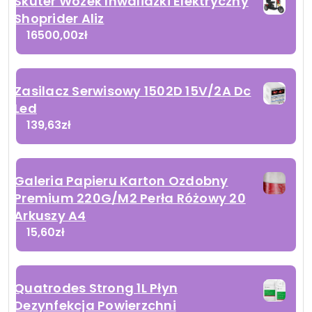
Skuter Wózek Inwalidzki Elektryczny
Shoprider Aliz
16500,00
zł
Zasilacz Serwisowy 1502D 15V/2A Dc
Led
139,63
zł
Galeria Papieru Karton Ozdobny
Premium 220G/M2 Perła Różowy 20
Arkuszy A4
15,60
zł
Quatrodes Strong 1L Płyn
Dezynfekcja Powierzchni