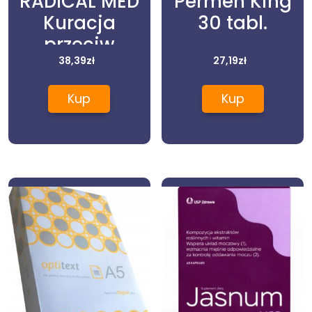
RADICAL MED
Permen King
Kuracja
30 tabl.
przeciw
wypadaniu
38,39
zł
27,19
zł
włosów dla
Kup
Kup
mężczyzn
15amp