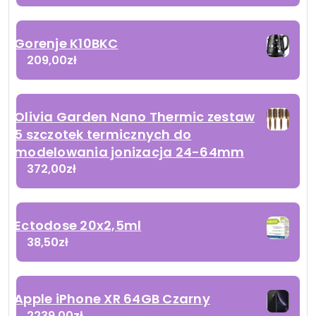
Gorenje K10BKC
209,00
zł
Olivia Garden Nano Thermic zestaw
5 szczotek termicznych do
modelowania jonizacja 24-64mm
372,00
zł
Ectodose 20x2,5ml
38,50
zł
Apple iPhone XR 64GB Czarny
2239,00
zł