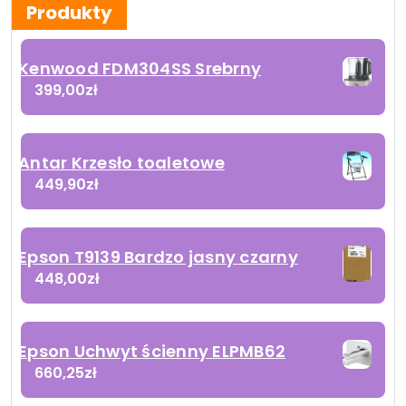
Produkty
Kenwood FDM304SS Srebrny
399,00
zł
Antar Krzesło toaletowe
449,90
zł
Epson T9139 Bardzo jasny czarny
448,00
zł
Epson Uchwyt ścienny ELPMB62
660,25
zł