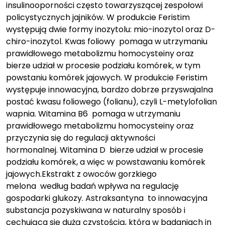
insulinooporności często towarzyszącej zespołowi
policystycznych jajników. W produkcie Feristim
występują dwie formy inozytolu: mio-inozytol oraz D-
chiro-inozytol. Kwas foliowy pomaga w utrzymaniu
prawidłowego metabolizmu homocysteiny oraz
bierze udział w procesie podziału komórek, w tym
powstaniu komórek jajowych. W produkcie Feristim
występuje innowacyjna, bardzo dobrze przyswajalna
postać kwasu foliowego (folianu), czyli L-metylofolian
wapnia. Witamina B6 pomaga w utrzymaniu
prawidłowego metabolizmu homocysteiny oraz
przyczynia się do regulacji aktywności
hormonalnej. Witamina D bierze udział w procesie
podziału komórek, a więc w powstawaniu komórek
jajowych.Ekstrakt z owoców gorzkiego
melona według badań wpływa na regulację
gospodarki glukozy. Astraksantyna to innowacyjna
substancja pozyskiwana w naturalny sposób i
cechująca się dużą czystością, która w badaniach in