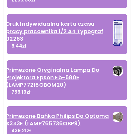
Druk Indywidualna karta czasu
pracy pracownika 1/2 A4 Typograf
02263
6,44
zł
Primezone Oryginalna Lampa Do
Projektora Epson Eb-580E
(LAMP77216OBOM20)
756,19
zł
Primezone Bańka Philips Do Optoma
X343E (LAMP765736OBP9)
439,21
zł