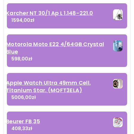
Karcher NT 30/1 Ap L 1.148-221.0
1594,00
zł
Motorola Moto E22 4/64GB Crystal
Blue
598,00
zł
Apple Watch Ultra 49mm Cell.
Titanium Star. (MQFT3ELA)
5006,00
zł
Beurer FB 35
408,33
zł