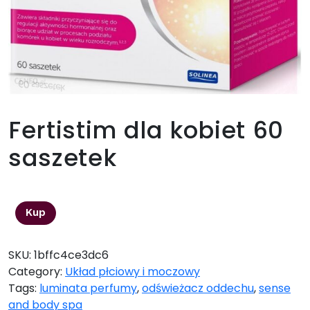
Fertistim dla kobiet 60
saszetek
54,82
zł
Kup
SKU:
1bffc4ce3dc6
Category:
Układ płciowy i moczowy
Tags:
luminata perfumy
,
odświeżacz oddechu
,
sense
and body spa