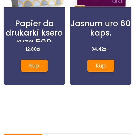
Papier do
Jasnum uro 60
drukarki ksero
kaps.
ryza 500
arkuszy A5 80g
12,80
zł
34,42
zł
C
Kup
Kup