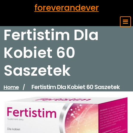
Skip
foreverandever
to
content
Fertistim Dla
Kobiet 60
Saszetek
Fertistim Dla Kobiet 60 Saszetek
Home
/