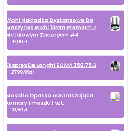
Wahl Nakładka Dystansowa Do
Maszynek Wahl 13Mm Premium Z
Metalowym Zaczepem #4
19,90
zł
Ekspres De'Longhi ECAM 350.75.S
2799,99
zł
Mosbito Opaska odstraszająca
komary i meszki 1 szt.
10,50
zł