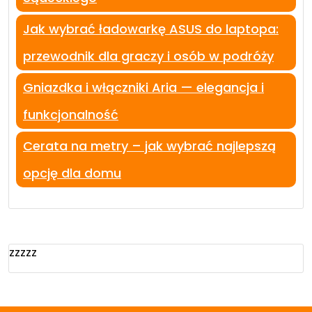
Jak wybrać ładowarkę ASUS do laptopa:
przewodnik dla graczy i osób w podróży
Gniazdka i włączniki Aria — elegancja i
funkcjonalność
Cerata na metry – jak wybrać najlepszą
opcję dla domu
zzzzz