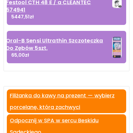
Festool CTH 48 E / a CLEANTEC
574941
5447,51
zł
Oral-B Sensi Ultrathin Szczoteczka
Do Zębów 5szt.
65,00
zł
Filiżanka do kawy na prezent — wybierz
porcelanę, która zachwyci
Odpocznij w SPA w sercu Beskidu
Sądeckiego