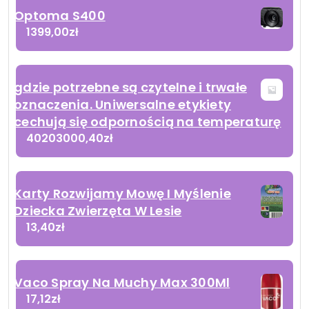
Optoma S400
1399,00
zł
gdzie potrzebne są czytelne i trwałe
oznaczenia. Uniwersalne etykiety
cechują się odpornością na temperaturę
40203000,40
zł
Karty Rozwijamy Mowę I Myślenie
Dziecka Zwierzęta W Lesie
13,40
zł
Vaco Spray Na Muchy Max 300Ml
17,12
zł