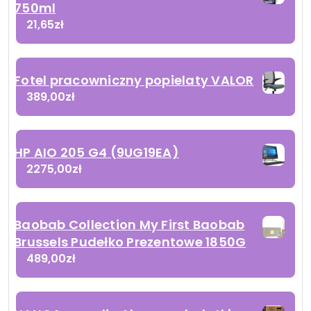
750ml
21,65
zł
Fotel pracowniczny popielaty VALOR
389,00
zł
HP AIO 205 G4 (9UG19EA)
2275,00
zł
Baobab Collection My First Baobab
Brussels Pudełko Prezentowe 1850G
489,00
zł