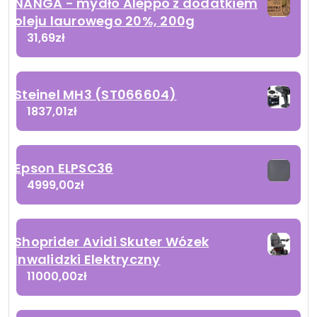
NANGA - mydło Aleppo z dodatkiem
oleju laurowego 20%, 200g
31,69
zł
Steinel MH3 (ST066604)
1837,01
zł
Epson ELPSC36
4999,00
zł
Shoprider Avidi Skuter Wózek
Inwalidzki Elektryczny
11000,00
zł