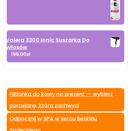
Valera 3300 Ionic Suszarka Do
Włosów
199,00
zł
Filiżanka do kawy na prezent — wybierz
porcelanę, która zachwyci
Odpocznij w SPA w sercu Beskidu
Sądeckiego