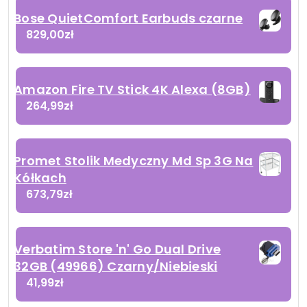
Bose QuietComfort Earbuds czarne
829,00
zł
Amazon Fire TV Stick 4K Alexa (8GB)
264,99
zł
Promet Stolik Medyczny Md Sp 3G Na
Kółkach
673,79
zł
Verbatim Store 'n' Go Dual Drive
32GB (49966) Czarny/Niebieski
41,99
zł