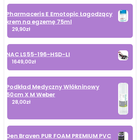
Pharmaceris E Emotopic Łagodzący
krem na egzemę 75ml
29,90
zł
NAC LS55-196-HSD-LI
1649,00
zł
Podkład Medyczny Włókninowy
50cm X M Weber
28,00
zł
Den Braven PUR FOAM PREMIUM PVC