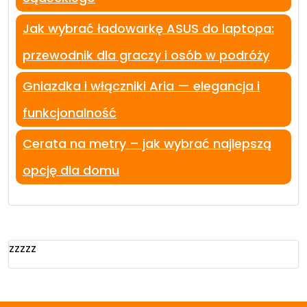
Jak wybrać ładowarkę ASUS do laptopa:
przewodnik dla graczy i osób w podróży
Gniazdka i włączniki Aria — elegancja i
funkcjonalność
Cerata na metry – jak wybrać najlepszą
opcję dla domu
zzzzz