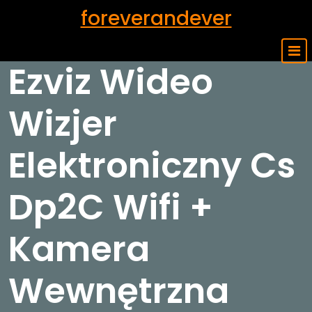
Skip
foreverandever
to
content
Ezviz Wideo
Wizjer
Elektroniczny Cs
Dp2C Wifi +
Kamera
Wewnętrzna