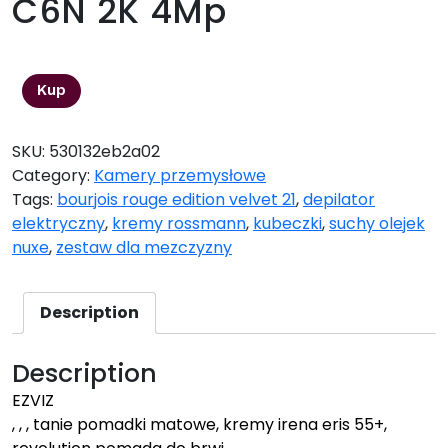
C6N 2K 4Mp
849,00
zł
Kup
SKU:
530132eb2a02
Category:
Kamery przemysłowe
Tags:
bourjois rouge edition velvet 21
,
depilator
elektryczny
,
kremy rossmann
,
kubeczki
,
suchy olejek
nuxe
,
zestaw dla mezczyzny
Description
Description
EZVIZ
, , , tanie pomadki matowe, kremy irena eris 55+,