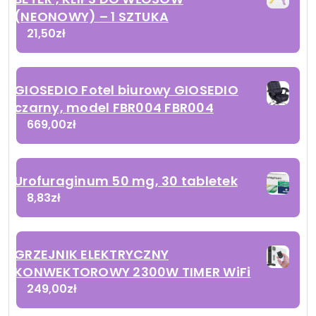
(NEONOWY) – 1 SZTUKA
21,50
zł
GIOSEDIO Fotel biurowy GIOSEDIO
czarny, model FBR004 FBR004
669,00
zł
Urofuraginum 50 mg, 30 tabletek
8,83
zł
GRZEJNIK ELEKTRYCZNY
KONWEKTOROWY 2300W TIMER WiFi
249,00
zł