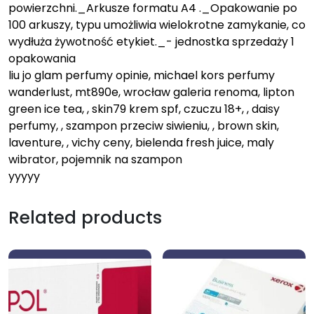
powierzchni._Arkusze formatu A4 ._Opakowanie po
100 arkuszy, typu umożliwia wielokrotne zamykanie, co
wydłuża żywotność etykiet._- jednostka sprzedaży 1
opakowania
liu jo glam perfumy opinie, michael kors perfumy
wanderlust, mt890e, wrocław galeria renoma, lipton
green ice tea, , skin79 krem spf, czuczu 18+, , daisy
perfumy, , szampon przeciw siwieniu, , brown skin,
laventure, , vichy ceny, bielenda fresh juice, maly
wibrator, pojemnik na szampon
yyyyy
Related products