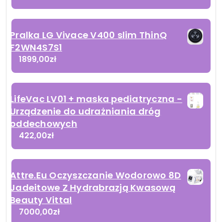
Pralka LG Vivace V400 slim ThinQ
F2WN4S7S1
1899,00
zł
LifeVac LV01 + maska pediatryczna -
Urządzenie do udrażniania dróg
oddechowych
422,00
zł
Attre.Eu Oczyszczanie Wodorowo 8D
Jadeitowe Z Hydrabrazją Kwasową
Beauty Vittal
7000,00
zł