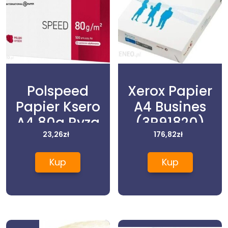
Polspeed
Xerox Papier
Papier Ksero
A4 Busines
A4 80g Ryza
(3R91820)
500 Ark.
23,26
zł
176,82
zł
Matowy Klasa
Kup
Kup
C