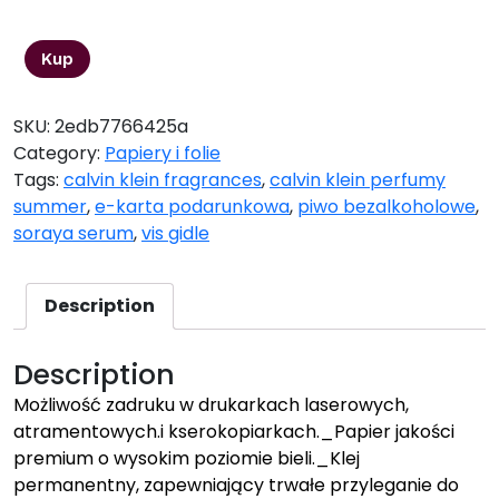
44,26
zł
Kup
SKU:
2edb7766425a
Category:
Papiery i folie
Tags:
calvin klein fragrances
,
calvin klein perfumy
summer
,
e-karta podarunkowa
,
piwo bezalkoholowe
,
soraya serum
,
vis gidle
Description
Description
Możliwość zadruku w drukarkach laserowych,
atramentowych.i kserokopiarkach._Papier jakości
premium o wysokim poziomie bieli._Klej
permanentny, zapewniający trwałe przyleganie do