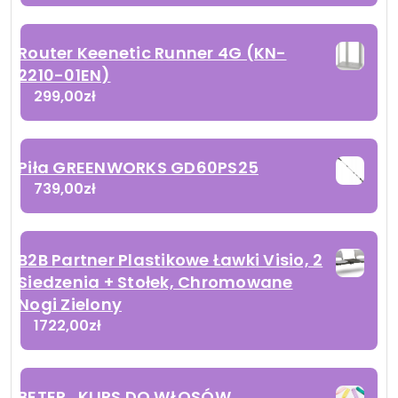
Router Keenetic Runner 4G (KN-
2210-01EN)
299,00
zł
Piła GREENWORKS GD60PS25
739,00
zł
B2B Partner Plastikowe Ławki Visio, 2
Siedzenia + Stołek, Chromowane
Nogi Zielony
1722,00
zł
BETER , KLIPS DO WŁOSÓW