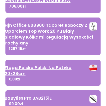
PRINTER/COP/SCAN/M6500W
708,00
zł
Hjh Office 608900 Taboret Roboczy Z
Oparciem Top Work 20 Pu Biały
Siodłowy Kółkami Regulacją Wysokości
Pochylany
1297,15
zł
Flaga Polska Polski Na Patyku
20x28cm
6,89
zł
BaByliss Pro BAB2151E
99,00
zł