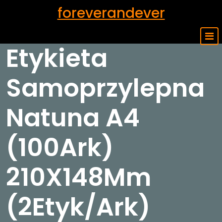
Skip
foreverandever
to
content
Etykieta
Samoprzylepna
Natuna A4
(100Ark)
210X148Mm
(2Etyk/Ark)