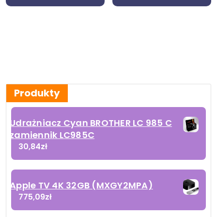
Produkty
Udrażniacz Cyan BROTHER LC 985 C
zamiennik LC985C
30,84
zł
Apple TV 4K 32GB (MXGY2MPA)
775,09
zł