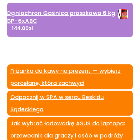
Ogniochron Gaśnica proszkowa 6 kg
GP-6xABC
144,00
zł
Filiżanka do kawy na prezent — wybierz
porcelanę, która zachwyci
Odpocznij w SPA w sercu Beskidu
Sądeckiego
Jak wybrać ładowarkę ASUS do laptopa:
przewodnik dla graczy i osób w podróży