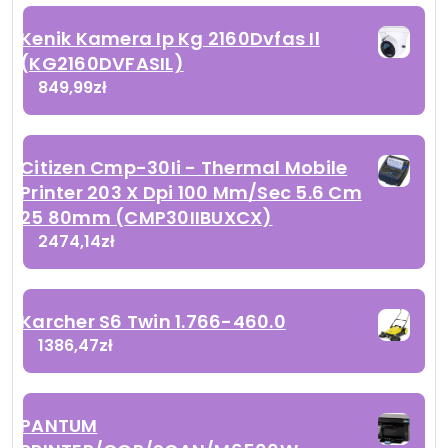
Kenik Kamera Ip Kg 2160Dvfas Il
(KG2160DVFASIL)
849,99
zł
Citizen Cmp-30Ii - Thermal Mobile
Printer 203 X Dpi 100 Mm/Sec 5.6 Cm
25 80mm (CMP30IIBUXCX)
2474,14
zł
Karcher S6 Twin 1.766-460.0
1386,47
zł
PANTUM