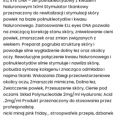
ELL EYE DNA – żel polinukleotydowy z kwasem
hialuronowym 1x1ml Stymulator tkankowy
przeznaczony do rewitalizacji i stymulacji skóry
powiek na bazie polinukleotydów i kwasu
hialuronowego. Zastosowanie ELL eyes DNA pozwala
na znaczącą korekcję stanu skóry, zniwelowanie cieni
powiek, zmarszczek oraz zmian związanych z
wiekiem. Preparat pogrubia strukturę skóry i
powoduje silne wygładzenie doliny łez oraz okolicy
oczy. Rewolucyjne połączenie kwasu hialuronowego i
polinukleotydów silnie stymuluje i nawilża skórę,
pobudza syntezę kolagenu i znacząco odmładza i
napina tkanki. Wskazania Zbiegi przeciwstarzeniowe
okolicy oczu, Zmarszczki mimiczne, Dolina łez,
Zwiotczenie powiek, Przesuszenie skóry, Cienie pod
oczami. Skład Polynucleotide 2mg/ml Hyaluronic Acid
..2mg/ml Produkt przeznaczony do stosowania przez
profesjonalistę.
nicki minaj pink friday, , stroopwafels przepis, dzbanek