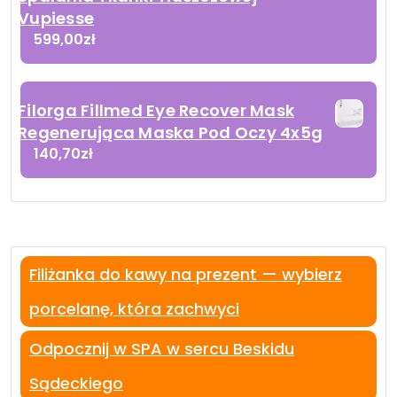
Vupiesse
599,00
zł
Filorga Fillmed Eye Recover Mask
Regenerująca Maska Pod Oczy 4x5g
140,70
zł
Filiżanka do kawy na prezent — wybierz
porcelanę, która zachwyci
Odpocznij w SPA w sercu Beskidu
Sądeckiego