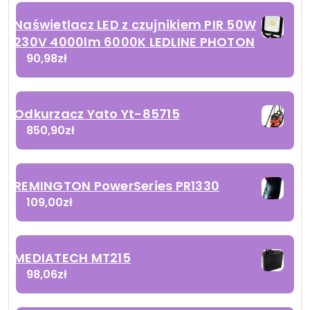
Naświetlacz LED z czujnikiem PIR 50W
230V 4000lm 6000K LEDLINE PHOTON
90,98
zł
Odkurzacz Yato Yt-85715
850,90
zł
REMINGTON PowerSeries PR1330
109,00
zł
MEDIATECH MT215
98,06
zł