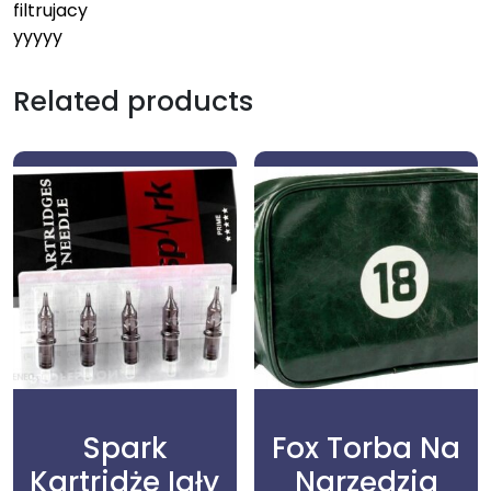
filtrujacy
yyyyy
Related products
Spark
Fox Torba Na
Kartridże Igły
Narzędzia