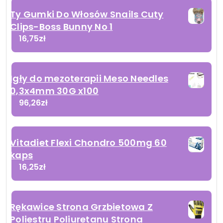
Ty Gumki Do Włosów Snails Cuty
Clips-Boss Bunny No 1
16,75
zł
Igły do mezoterapii Meso Needles
0,3x4mm 30G x100
96,26
zł
Vitadiet Flexi Chondro 500mg 60
kaps
16,25
zł
Rękawice Strona Grzbietowa Z
Poliestru Poliuretanu Strona