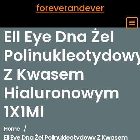
Skip
foreverandever
to
content
Ell Eye Dna Żel
Polinukleotydow
Z Kwasem
Hialuronowym
1X1Ml
Home
/
Ell Eye Dna Żel Polinukleotydowy Z Kwasem