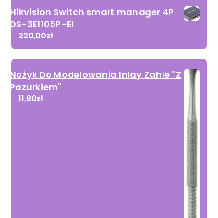
Hikvision Switch smart manager 4P
DS-3E1105P-EI
220,00
zł
Nożyk Do Modelowania Inlay Zahle "Z
Pazurkiem"
11,80
zł