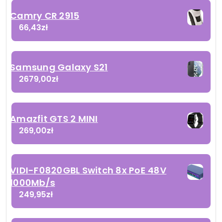
Camry CR 2915
66,43
zł
Samsung Galaxy S21
2679,00
zł
Amazfit GTS 2 MINI
269,00
zł
VIDI-F0820GBL Switch 8x PoE 48V
1000Mb/s
249,95
zł