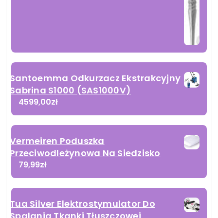
Santoemma Odkurzacz Ekstrakcyjny
Sabrina S1000 (SAS1000V)
4599,00
zł
Vermeiren Poduszka
Przeciwodleżynowa Na Siedzisko
79,99
zł
Tua Silver Elektrostymulator Do
Spalania Tkanki Tłuszczowej