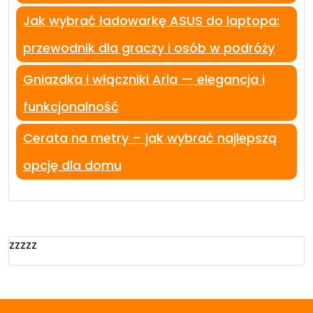
Jak wybrać ładowarkę ASUS do laptopa:
przewodnik dla graczy i osób w podróży
Gniazdka i włączniki Aria — elegancja i
funkcjonalność
Cerata na metry – jak wybrać najlepszą
opcję dla domu
zzzzz