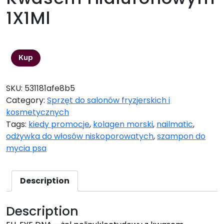
1X1Ml
155,00
zł
Kup
SKU:
531181afe8b5
Category:
Sprzęt do salonów fryzjerskich i
kosmetycznych
Tags:
kiedy promocje
,
kolagen morski
,
nailmatic
,
odżywka do włosów niskoporowatych
,
szampon do
mycia psa
Description
Description