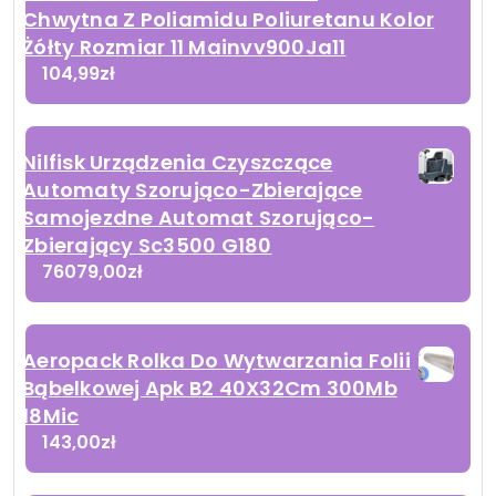
Chwytna Z Poliamidu Poliuretanu Kolor
Żółty Rozmiar 11 Mainvv900Ja11
104,99
zł
Nilfisk Urządzenia Czyszczące
Automaty Szorująco-Zbierające
Samojezdne Automat Szorująco-
Zbierający Sc3500 G180
76079,00
zł
Aeropack Rolka Do Wytwarzania Folii
Bąbelkowej Apk B2 40X32Cm 300Mb
18Mic
143,00
zł