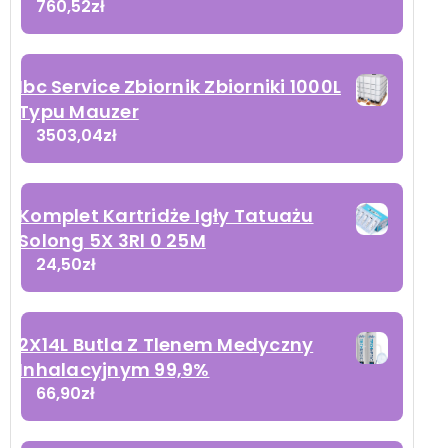
760,52
zł
Ibc Service Zbiornik Zbiorniki 1000L
Typu Mauzer
3503,04
zł
Komplet Kartridże Igły Tatuażu
Solong 5X 3Rl 0 25M
24,50
zł
2X14L Butla Z Tlenem Medyczny
Inhalacyjnym 99,9%
66,90
zł