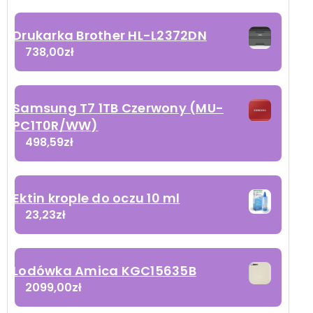
Drukarka Brother HL-L2372DN
738,00
zł
Samsung T7 1TB Czerwony (MU-
PC1T0R/WW)
498,59
zł
Ektin krople do oczu 10 ml
23,23
zł
Lodówka Amica KGC15635B
2099,00
zł