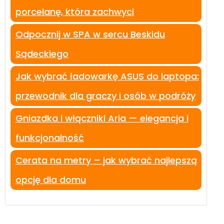
porcelanę, która zachwyci
Odpocznij w SPA w sercu Beskidu
Sądeckiego
Jak wybrać ładowarkę ASUS do laptopa:
przewodnik dla graczy i osób w podróży
Gniazdka i włączniki Aria — elegancja i
funkcjonalność
Cerata na metry – jak wybrać najlepszą
opcję dla domu