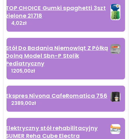
TOP CHOICE Gumki spaghetti 3szt
zielone 21718
4,02
zł
Stół Do Badania Niemowląt Z Półką
Dolną Model Sbn-P Stolik
Pediatryczny
1205,00
zł
Ekspres Nivona CafeRomatica 756
2389,00
zł
Elektryczny stół rehabilitacyjny
SUMER Reha Cube Electra