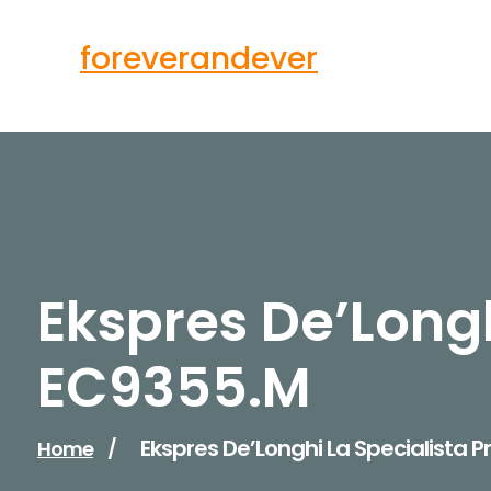
Skip
to
foreverandever
content
Ekspres De’Longh
EC9355.M
Ekspres De’Longhi La Specialista P
Home
/