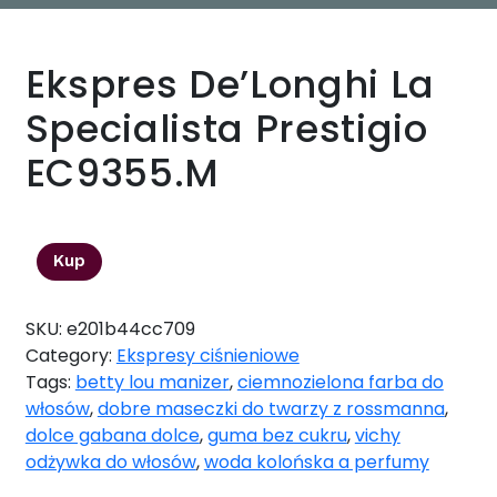
Ekspres De’Longhi La
Specialista Prestigio
EC9355.M
3531,35
zł
Kup
SKU:
e201b44cc709
Category:
Ekspresy ciśnieniowe
Tags:
betty lou manizer
,
ciemnozielona farba do
włosów
,
dobre maseczki do twarzy z rossmanna
,
dolce gabana dolce
,
guma bez cukru
,
vichy
odżywka do włosów
,
woda kolońska a perfumy