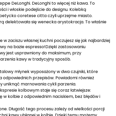
eppe DeLonghi. DeLonghi to więcej niż kawa. To
ci i włoskie podejście do designu. Kolebką
poetycko coretese citta czyli uprzejme miasto.
rą delektowała się wenecka arystokracja. To właśnie
e w zaciszu własnej kuchni poczujesz się jak najbardziej
awy na bazie espresso!Dzięki zastosowaniu
awy jest usprawniony do maksimum, przy
arzenia kawy w tradycyjny sposób.
lowy młynek wyposażony w dwa czujniki, które
a odpowiednich przepisów. Powiadomi również
by uniknąć marnowania cykli parzenia.
resie kolbowym staje się coraz łatwiejsze:
ę w kolbie z odpowiednim naciskiem, bez błędów i
. Długość tego procesu zależy od wielkości porcji
hni kawy ubijanej w kolbie. Dzięki temu możemy