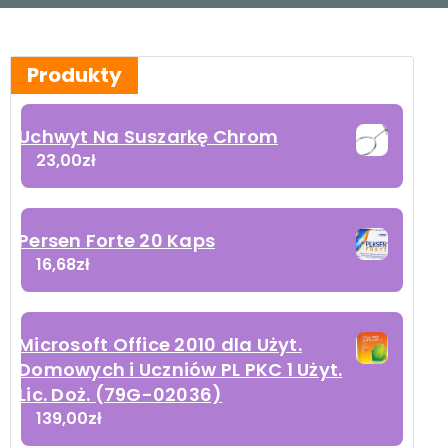
Produkty
Uchwyt Na Suszarkę Chrom
23,00
zł
Persen Forte 20 Kaps
16,68
zł
Microsoft Office 2010 dla Użyt.
Domowych i Uczniów PL PKC 1 Użyt.
Lic. Doż. (79G-02036)
139,00
zł