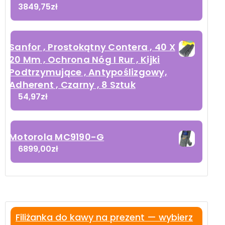
3849,75
zł
Sanfor , Prostokątny Contera , 40 X
20 Mm , Ochrona Nóg I Rur , Kijki
Podtrzymujące , Antypoślizgowy,
Adherent , Czarny , 8 Sztuk
54,97
zł
Motorola MC9190-G
6899,00
zł
Filiżanka do kawy na prezent — wybierz