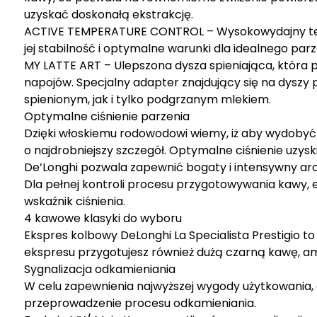
uzyskać doskonałą ekstrakcję.
ACTIVE TEMPERATURE CONTROL – Wysokowydajny ter
jej stabilność i optymalne warunki dla idealnego par
MY LATTE ART – Ulepszona dysza spieniająca, która p
napojów. Specjalny adapter znajdujący się na dysz
spienionym, jak i tylko podgrzanym mlekiem.
Optymalne ciśnienie parzenia
Dzięki włoskiemu rodowodowi wiemy, iż aby wydobyć
o najdrobniejszy szczegół. Optymalne ciśnienie uz
De’Longhi pozwala zapewnić bogaty i intensywny ar
Dla pełnej kontroli procesu przygotowywania kawy, 
wskaźnik ciśnienia.
4 kawowe klasyki do wyboru
Ekspres kolbowy DeLonghi La Specialista Prestigio to
ekspresu przygotujesz również dużą czarną kawę, a
Sygnalizacja odkamieniania
W celu zapewnienia najwyższej wygody użytkowania,
przeprowadzenie procesu odkamieniania.