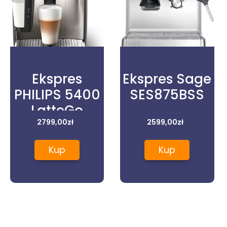
Ekspres
Ekspres Sage
PHILIPS 5400
SES875BSS
LatteGo
EP5447/90
2799,00
zł
2599,00
zł
czarny
Kup
Kup