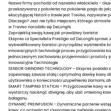
Nazwa firmy pochodzi od nazwiska właściciela – Gius
przekazywana z pokolenia na pokolenie pasja do jakoś
ekscytującej historii o kawie jest Treviso, nazywane 
Dlaczego? Jest nie tylko miejscem, którego atmosfe
w Treviso narodziło się DeLonghi.
Zaprojektuj swoją kawę jak prawdziwy barista!
Ekspres La Specialista Prestigio od DeLonghi sprawi, ż
wykwalifikowany barista i przyrządzisz wyśmienite k
innowacyjnych technologii proces przygotowania k
jednoczesnym zachowaniu przyjemności i prostoty p
Innowacyjne Technologie
SENSOR GRINDING TECHNOLOGY – Ekspres posiada sta
zapewniają zawsze stałą i optymalną dawkę kawy dl
użytkownika o konieczności uzupełnienia ziarnami, a
SMART TAMPING STATION – Przygotowanie kawy w eksp
wystarczy nacisnąć dźwignię, aby ubić zmieloną kaw
bałaganu.
DYNAMIC PREINFUSION – Dynamiczne parzenie wstępne
kawy, co pozwala na równomierne zwilżenie powierzc