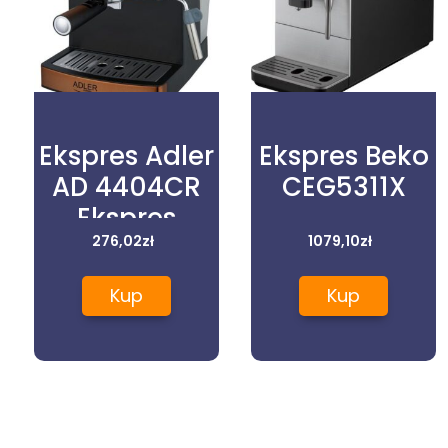
Ekspres Adler
Ekspres Beko
AD 4404CR
CEG5311X
Ekspres
ciśnieniowy
276,02
zł
1079,10
zł
Kup
Kup