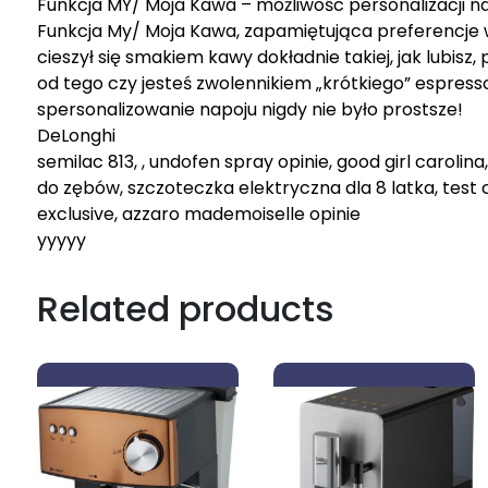
Funkcja MY/ Moja Kawa – możliwośc personalizacji 
Funkcja My/ Moja Kawa, zapamiętująca preferencje w
cieszył się smakiem kawy dokładnie takiej, jak lubisz
od tego czy jesteś zwolennikiem „krótkiego” espresso 
spersonalizowanie napoju nigdy nie było prostsze!
DeLonghi
semilac 813, , undofen spray opinie, good girl carolina
do zębów, szczoteczka elektryczna dla 8 latka, test c
exclusive, azzaro mademoiselle opinie
yyyyy
Related products