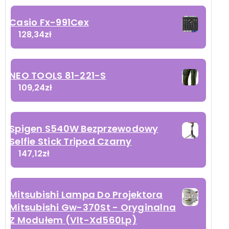
Casio Fx-991Cex
128,34
zł
NEO TOOLS 81-221-S
109,24
zł
Spigen S540W Bezprzewodowy
Selfie Stick Tripod Czarny
147,12
zł
Mitsubishi Lampa Do Projektora
Mitsubishi Gw-370St - Oryginalna
Z Modułem (Vlt-Xd560Lp)