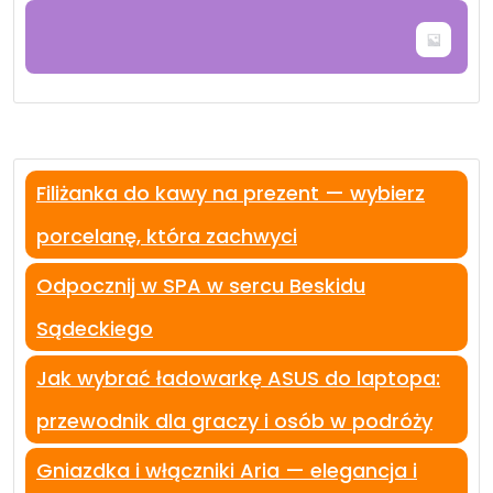
Filiżanka do kawy na prezent — wybierz
porcelanę, która zachwyci
Odpocznij w SPA w sercu Beskidu
Sądeckiego
Jak wybrać ładowarkę ASUS do laptopa:
przewodnik dla graczy i osób w podróży
Gniazdka i włączniki Aria — elegancja i