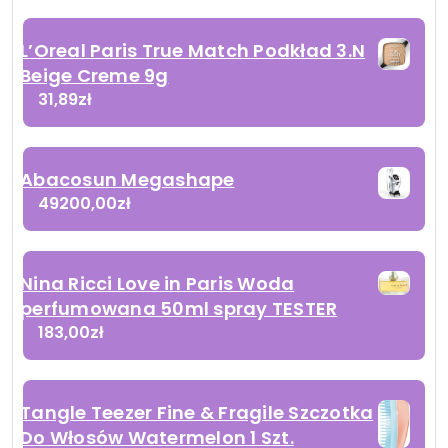
L’Oreal Paris True Match Podkład 3.N
Beige Creme 9g
31,89
zł
Abacosun Megashape
49200,00
zł
Nina Ricci Love in Paris Woda
perfumowana 50ml spray TESTER
183,00
zł
Tangle Teezer Fine & Fragile Szczotka
Do Włosów Watermelon 1 Szt.