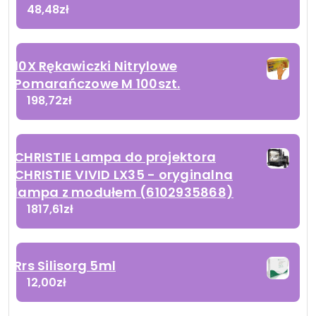
48,48
zł
10X Rękawiczki Nitrylowe
Pomarańczowe M 100szt.
198,72
zł
CHRISTIE Lampa do projektora
CHRISTIE VIVID LX35 - oryginalna
lampa z modułem (6102935868)
1817,61
zł
Rrs Silisorg 5ml
12,00
zł