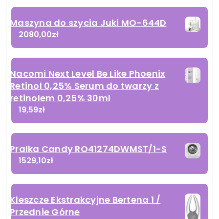
Maszyna do szycia Juki MO-644D
2080,00
zł
Nacomi Next Level Be Like Phoenix
Retinol 0,25% Serum do twarzy z
retinolem 0,25% 30ml
19,59
zł
Pralka Candy RO41274DWMST/1-S
1529,10
zł
Kleszcze Ekstrakcyjne Bertena 1 /
Przednie Górne