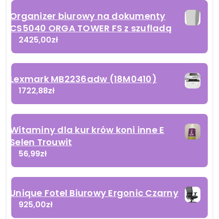
Organizer biurowy na dokumenty
CS5040 ORGA TOWER FS z szufladą
2425,00
zł
Lexmark MB2236adw (18M0410)
1722,88
zł
Witaminy dla kur krów koni inne E
Selen Trouwit
56,99
zł
Unique Fotel Biurowy Ergonic Czarny
925,00
zł