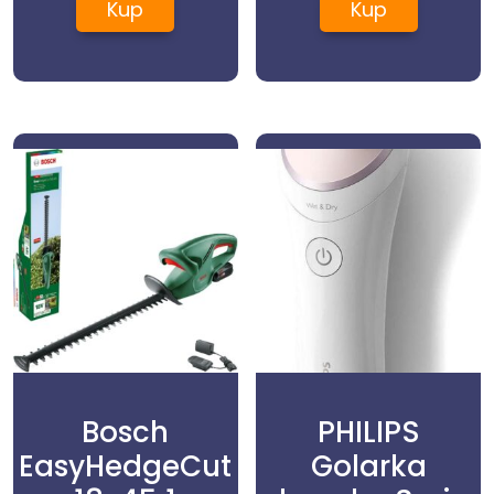
Kup
Kup
Bosch
PHILIPS
EasyHedgeCut
Golarka