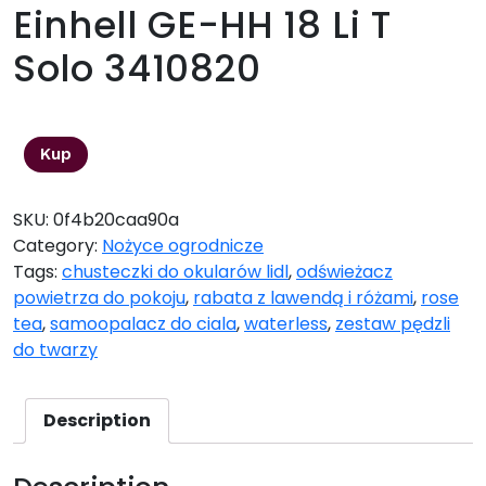
Einhell GE-HH 18 Li T
Solo 3410820
514,22
zł
Kup
SKU:
0f4b20caa90a
Category:
Nożyce ogrodnicze
Tags:
chusteczki do okularów lidl
,
odświeżacz
powietrza do pokoju
,
rabata z lawendą i różami
,
rose
tea
,
samoopalacz do ciala
,
waterless
,
zestaw pędzli
do twarzy
Description