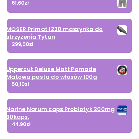
61,60
zł
MOSER Primat 1230 maszynka do
strzyżenia Tytan
299,00
zł
Uppercut Deluxe Matt Pomade
Matowa pasta do włosów 100g
50,10
zł
Narine Narum caps Probiotyk 200mg
30kaps.
44,90
zł