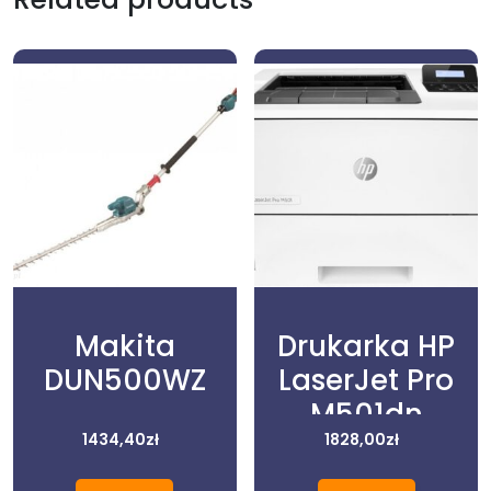
Makita
Drukarka HP
DUN500WZ
LaserJet Pro
M501dn
1434,40
zł
(J8H61A)
1828,00
zł