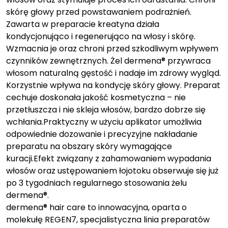
skórę głowy przed powstawaniem podrażnień.
Zawarta w preparacie kreatyna działa
kondycjonująco i regenerująco na włosy i skórę.
Wzmacnia je oraz chroni przed szkodliwym wpływem
czynników zewnętrznych. Żel dermena® przywraca
włosom naturalną gęstość i nadaje im zdrowy wygląd.
Korzystnie wpływa na kondycję skóry głowy. Preparat
cechuje doskonała jakość kosmetyczna – nie
przetłuszcza i nie skleja włosów, bardzo dobrze się
wchłania.Praktyczny w użyciu aplikator umożliwia
odpowiednie dozowanie i precyzyjne nakładanie
preparatu na obszary skóry wymagające
kuracji.Efekt związany z zahamowaniem wypadania
włosów oraz ustępowaniem łojotoku obserwuje się już
po 3 tygodniach regularnego stosowania żelu
dermena®.
dermena® hair care to innowacyjna, oparta o
molekułę REGEN7, specjalistyczna linia preparatów