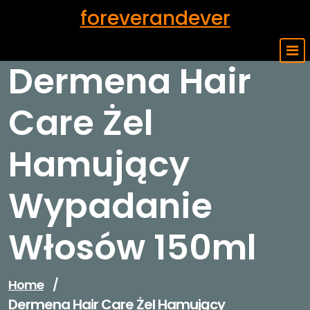
Skip
foreverandever
to
content
Dermena Hair
Care Żel
Hamujący
Wypadanie
Włosów 150ml
Home
/
Dermena Hair Care Żel Hamujący