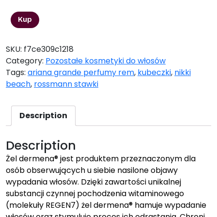
Kup
SKU:
f7ce309c1218
Category:
Pozostałe kosmetyki do włosów
Tags:
ariana grande perfumy rem
,
kubeczki
,
nikki
beach
,
rossmann stawki
Description
Description
Żel dermena® jest produktem przeznaczonym dla
osób obserwujących u siebie nasilone objawy
wypadania włosów. Dzięki zawartości unikalnej
substancji czynnej pochodzenia witaminowego
(molekuły REGEN7) żel dermena® hamuje wypadanie
włosów oraz stymuluje proces ich odrastania. Chroni