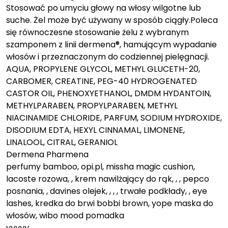
Stosować po umyciu głowy na włosy wilgotne lub
suche. Żel może być używany w sposób ciągły.Poleca
się równoczesne stosowanie żelu z wybranym
szamponem z linii dermena®, hamującym wypadanie
włosów i przeznaczonym do codziennej pielęgnacji.
AQUA, PROPYLENE GLYCOL, METHYL GLUCETH-20,
CARBOMER, CREATINE, PEG-40 HYDROGENATED
CASTOR OIL, PHENOXYETHANOL, DMDM HYDANTOIN,
METHYLPARABEN, PROPYLPARABEN, METHYL
NIACINAMIDE CHLORIDE, PARFUM, SODIUM HYDROXIDE,
DISODIUM EDTA, HEXYL CINNAMAL, LIMONENE,
LINALOOL, CITRAL, GERANIOL
Dermena Pharmena
perfumy bamboo, opi.pl, missha magic cushion,
lacoste rozowa, , krem nawilżający do rąk, , , pepco
posnania, , davines olejek, , , , trwałe podkłady, , eye
lashes, kredka do brwi bobbi brown, yope maska do
włosów, wibo mood pomadka
yyyyy