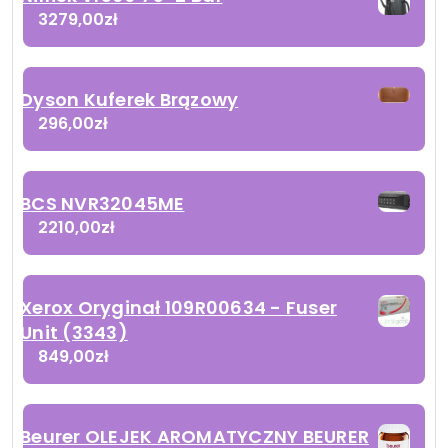
3279,00
zł
Dyson Kuferek Brązowy
296,00
zł
BCS NVR32045ME
2210,00
zł
Xerox Oryginał 109R00634 - Fuser
Unit (3343)
849,00
zł
Beurer OLEJEK AROMATYCZNY BEURER