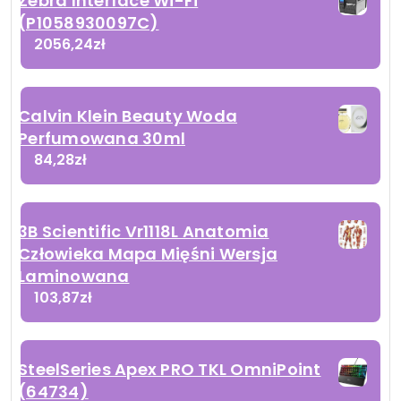
Zebra Interface Wi-Fi
(P1058930097C)
2056,24
zł
Calvin Klein Beauty Woda
Perfumowana 30ml
84,28
zł
3B Scientific Vr1118L Anatomia
Człowieka Mapa Mięśni Wersja
Laminowana
103,87
zł
SteelSeries Apex PRO TKL OmniPoint
(64734)