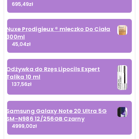
695,49
zł
Nuxe Prodigieux ® mleczko Do Ciała
300ml
45,04
zł
Odżywka do Rzęs Lipocils Expert
Talika 10 ml
137,56
zł
Samsung Galaxy Note 20 Ultra 5G
SM-N986 12/256GB Czarny
4999,00
zł