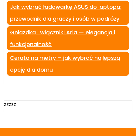
Jak wybrać ładowarkę ASUS do laptopa:
przewodnik dla graczy i osób w podróży
Gniazdka i włączniki Aria — elegancja i
funkcjonalność
Cerata na metry – jak wybrać najlepszą
opcję dla domu
zzzzz