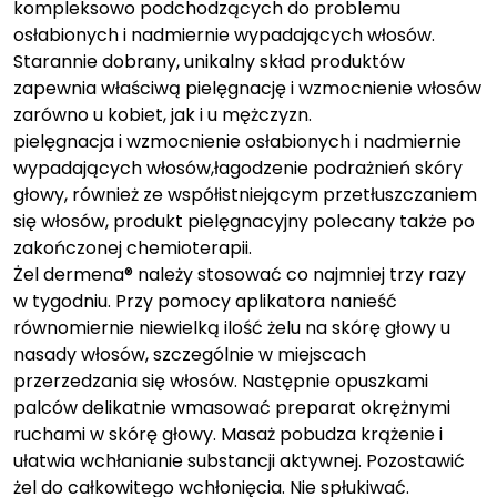
kompleksowo podchodzących do problemu
osłabionych i nadmiernie wypadających włosów.
Starannie dobrany, unikalny skład produktów
zapewnia właściwą pielęgnację i wzmocnienie włosów
zarówno u kobiet, jak i u mężczyzn.
pielęgnacja i wzmocnienie osłabionych i nadmiernie
wypadających włosów,łagodzenie podrażnień skóry
głowy, również ze współistniejącym przetłuszczaniem
się włosów, produkt pielęgnacyjny polecany także po
zakończonej chemioterapii.
Żel dermena® należy stosować co najmniej trzy razy
w tygodniu. Przy pomocy aplikatora nanieść
równomiernie niewielką ilość żelu na skórę głowy u
nasady włosów, szczególnie w miejscach
przerzedzania się włosów. Następnie opuszkami
palców delikatnie wmasować preparat okrężnymi
ruchami w skórę głowy. Masaż pobudza krążenie i
ułatwia wchłanianie substancji aktywnej. Pozostawić
żel do całkowitego wchłonięcia. Nie spłukiwać.