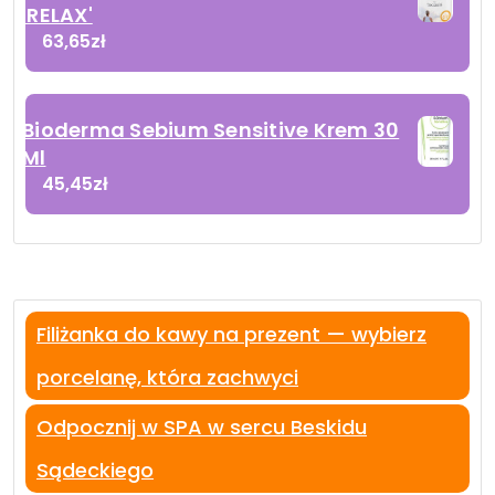
'RELAX'
63,65
zł
Bioderma Sebium Sensitive Krem 30
Ml
45,45
zł
Filiżanka do kawy na prezent — wybierz
porcelanę, która zachwyci
Odpocznij w SPA w sercu Beskidu
Sądeckiego