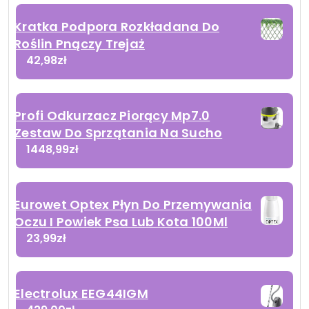
Kratka Podpora Rozkładana Do
Roślin Pnączy Trejaż
42,98
zł
Profi Odkurzacz Piorący Mp7.0
Zestaw Do Sprzątania Na Sucho
1448,99
zł
Eurowet Optex Płyn Do Przemywania
Oczu I Powiek Psa Lub Kota 100Ml
23,99
zł
Electrolux EEG44IGM