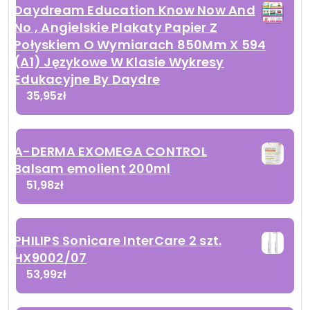
Daydream Education Know Now And
No , Angielskie Plakaty Papier Z
Połyskiem O Wymiarach 850Mm X 594
(A1) Językowe W Klasie Wykresy
Edukacyjne By Daydre
35,95
zł
A-DERMA EXOMEGA CONTROL
Balsam emolient 200ml
51,98
zł
PHILIPS Sonicare InterCare 2 szt.
HX9002/07
53,99
zł