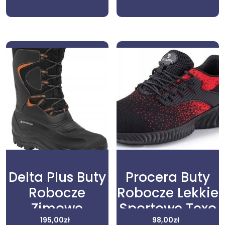
Delta Plus Buty
Procera Buty
Robocze
Robocze Lekkie
Zimowe
Sportowe Texo
Śniegowce
195,00
zł
Flye S1 Red 40
98,00
zł