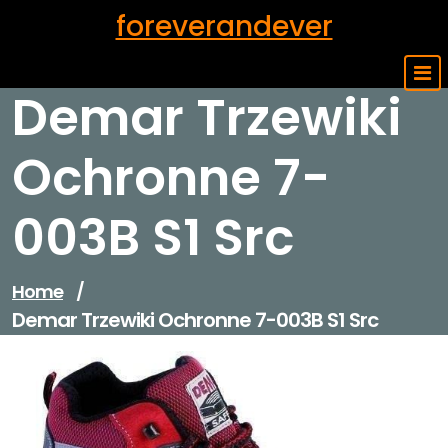
Skip
foreverandever
to
content
Demar Trzewiki
Ochronne 7-
003B S1 Src
Home
/
Demar Trzewiki Ochronne 7-003B S1 Src