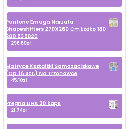
Pantone Emaga Narzuta
Shapeshifters 270X260 Cm Łóżko 180
200 535020
296,60
zł
Matryce Kształtki Samozaciskowe
(Op. 16 Szt.) Na Trzonowce
45,10
zł
Pregna DHA 30 kaps
21,74
zł