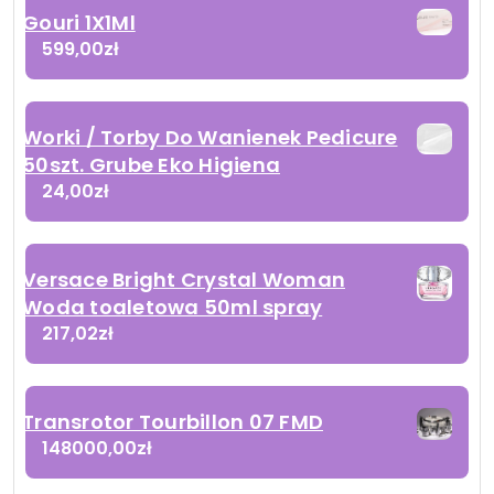
Gouri 1X1Ml
599,00
zł
Worki / Torby Do Wanienek Pedicure
50szt. Grube Eko Higiena
24,00
zł
Versace Bright Crystal Woman
Woda toaletowa 50ml spray
217,02
zł
Transrotor Tourbillon 07 FMD
148000,00
zł