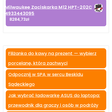
Milwaukee Zaciskarka M12 HPT-202C
4933443095
8284,73
zł
Filiżanka do kawy na prezent — wybierz
porcelanę, która zachwyci
Odpocznij w SPA w sercu Beskidu
Sądeckiego
Jak wybrać ładowarkę ASUS do laptopa:
przewodnik dla graczy i osób w podróży