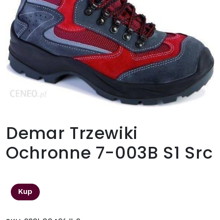
Demar Trzewiki
Ochronne 7-003B S1 Src
263,21
zł
Kup