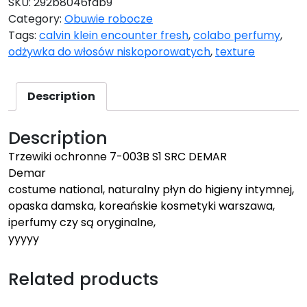
SKU:
292b8046fdb9
Category:
Obuwie robocze
Tags:
calvin klein encounter fresh
,
colabo perfumy
,
odżywka do włosów niskoporowatych
,
texture
Description
Description
Trzewiki ochronne 7-003B S1 SRC DEMAR
Demar
costume national, naturalny płyn do higieny intymnej,
opaska damska, koreańskie kosmetyki warszawa,
iperfumy czy są oryginalne,
yyyyy
Related products