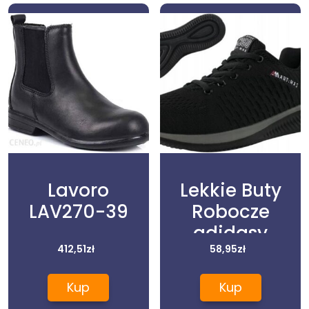
Lavoro
Lekkie Buty
LAV270-39
Robocze
adidasy
412,51
zł
męskie
58,95
zł
damskie
Kup
Kup
Wygodne