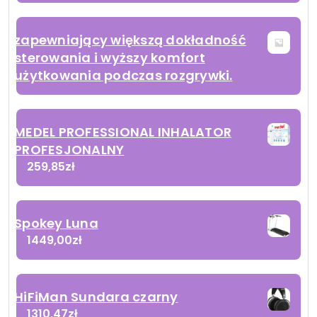
zapewniający większą dokładność
sterowania i wyższy komfort
użytkowania podczas rozgrywki.
MEDEL PROFESSIONAL INHALATOR
PROFESJONALNY
259,85
zł
Spokey Luna
1449,00
zł
HiFiMan Sundara czarny
1310,47
zł