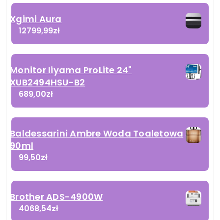
Xgimi Aura
12799,99
zł
Monitor Iiyama ProLite 24"
XUB2494HSU-B2
689,00
zł
Baldessarini Ambre Woda Toaletowa
90ml
99,50
zł
Brother ADS-4900W
4068,54
zł