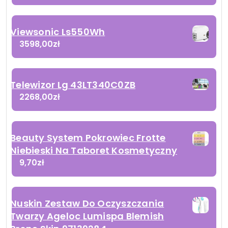
Viewsonic Ls550Wh
3598,00
zł
Telewizor Lg 43LT340C0ZB
2268,00
zł
Beauty System Pokrowiec Frotte
Niebieski Na Taboret Kosmetyczny
9,70
zł
Nuskin Zestaw Do Oczyszczania
Twarzy Ageloc Lumispa Blemish