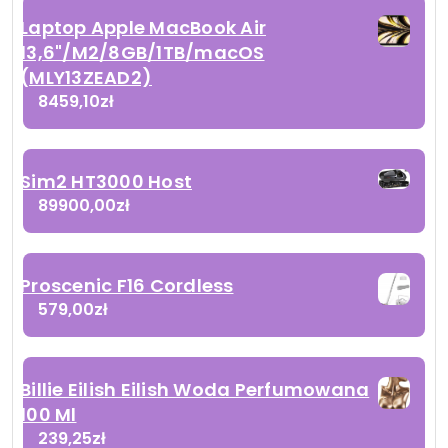
Laptop Apple MacBook Air
13,6"/M2/8GB/1TB/macOS
(MLY13ZEAD2)
8459,10
zł
Sim2 HT3000 Host
89900,00
zł
Proscenic F16 Cordless
579,00
zł
Billie Eilish Eilish Woda Perfumowana
100 Ml
239,25
zł