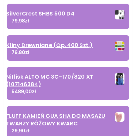
SilverCrest SHBS 500 D4
79,98
zł
Kliny Drewniane (Op. 400 Szt.)
79,80
zł
Nilfisk ALTO MC 3C-170/820 XT
(107146384)
5489,00
zł
FLUFF KAMIEŃ GUA SHA DO MASAŻU
TWARZY RÓŻOWY KWARC
29,90
zł