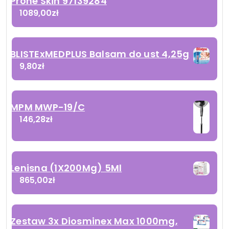
Prone Skin 97139284
1089,00
zł
BLISTExMEDPLUS Balsam do ust 4,25g
9,80
zł
MPM MWP-19/C
146,28
zł
Lenisna (1X200Mg) 5Ml
865,00
zł
Zestaw 3x Diosminex Max 1000mg,