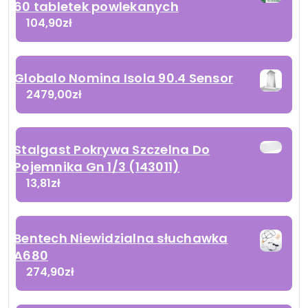
60 tabletek powlekanych
104,90
zł
Globalo Nomina Isola 90.4 Sensor
2479,00
zł
Stalgast Pokrywa Szczelna Do
Pojemnika Gn 1/3 (143011)
13,81
zł
Bentech Niewidzialna słuchawka
A680
274,90
zł