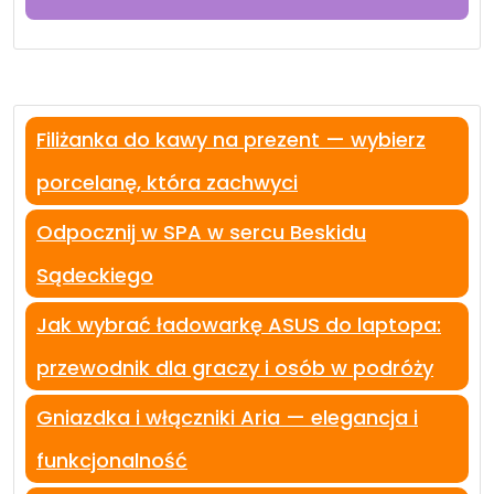
Filiżanka do kawy na prezent — wybierz
porcelanę, która zachwyci
Odpocznij w SPA w sercu Beskidu
Sądeckiego
Jak wybrać ładowarkę ASUS do laptopa:
przewodnik dla graczy i osób w podróży
Gniazdka i włączniki Aria — elegancja i
funkcjonalność