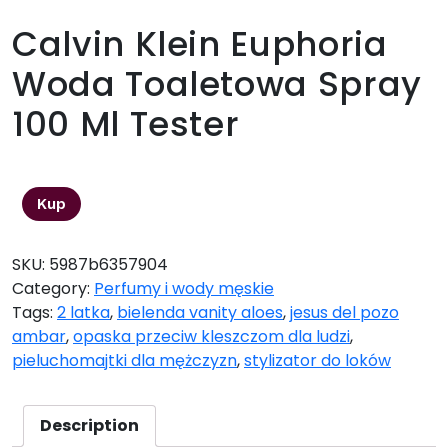
Calvin Klein Euphoria
Woda Toaletowa Spray
100 Ml Tester
122,92
zł
Kup
SKU:
5987b6357904
Category:
Perfumy i wody męskie
Tags:
2 latka
,
bielenda vanity aloes
,
jesus del pozo
ambar
,
opaska przeciw kleszczom dla ludzi
,
pieluchomajtki dla mężczyzn
,
stylizator do loków
Description