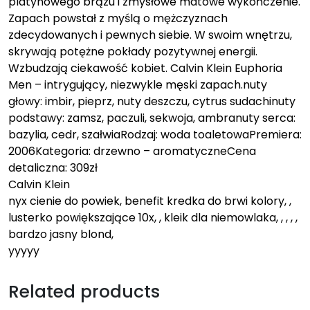
platynowego brązu i zmysłowe matowe wykończenie.
Zapach powstał z myślą o mężczyznach
zdecydowanych i pewnych siebie. W swoim wnętrzu,
skrywają potężne pokłady pozytywnej energii.
Wzbudzają ciekawość kobiet. Calvin Klein Euphoria
Men – intrygujący, niezwykle męski zapach.nuty
głowy: imbir, pieprz, nuty deszczu, cytrus sudachinuty
podstawy: zamsz, paczuli, sekwoja, ambranuty serca:
bazylia, cedr, szałwiaRodzaj: woda toaletowaPremiera:
2006Kategoria: drzewno – aromatyczneCena
detaliczna: 309zł
Calvin Klein
nyx cienie do powiek, benefit kredka do brwi kolory, ,
lusterko powiększające 10x, , kleik dla niemowlaka, , , , ,
bardzo jasny blond,
yyyyy
Related products