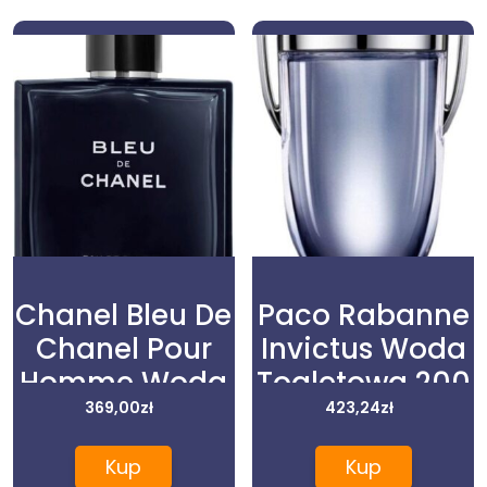
Chanel Bleu De
Paco Rabanne
Chanel Pour
Invictus Woda
Homme Woda
Toaletowa 200
Perfumowana
369,00
zł
423,24
ml
zł
100 ml
Kup
Kup