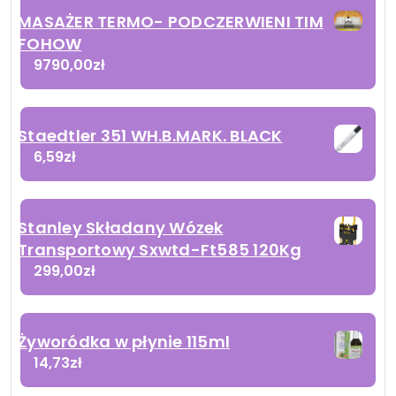
MASAŻER TERMO- PODCZERWIENI TIM
FOHOW
9790,00
zł
Staedtler 351 WH.B.MARK. BLACK
6,59
zł
Stanley Składany Wózek
Transportowy Sxwtd-Ft585 120Kg
299,00
zł
Żyworódka w płynie 115ml
14,73
zł