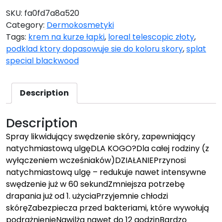
SKU:
fa0fd7a8a520
Category:
Dermokosmetyki
Tags:
krem na kurze łapki
,
loreal telescopic złoty
,
podklad ktory dopasowuje sie do koloru skory
,
splat
special blackwood
Description
Description
Spray likwidujący swędzenie skóry, zapewniający
natychmiastową ulgęDLA KOGO?Dla całej rodziny (z
wyłączeniem wcześniaków)DZIAŁANIEPrzynosi
natychmiastową ulgę – redukuje nawet intensywne
swędzenie już w 60 sekundZmniejsza potrzebę
drapania już od 1. użyciaPrzyjemnie chłodzi
skóręZabezpiecza przed bakteriami, które wywołują
podrażnienieNawilża nawet do 12 godzinBardzo