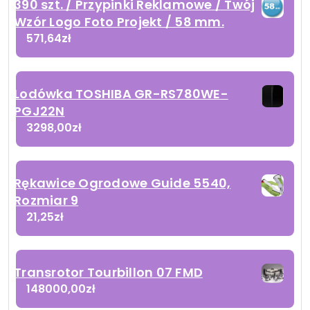
390 szt. / Przypinki Reklamowe / Twój
Wzór Logo Foto Projekt / 58 mm.
571,64
zł
Lodówka TOSHIBA GR-RS780WE-
PGJ22N
3298,00
zł
Rękawice Ogrodowe Guide 5540,
Rozmiar 9
21,25
zł
Transrotor Tourbillon 07 FMD
148000,00
zł