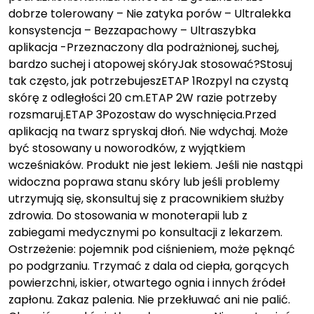
dobrze tolerowany – Nie zatyka porów – Ultralekka
konsystencja – Bezzapachowy – Ultraszybka
aplikacja -Przeznaczony dla podrażnionej, suchej,
bardzo suchej i atopowej skóryJak stosować?Stosuj
tak często, jak potrzebujeszETAP 1Rozpyl na czystą
skórę z odległości 20 cm.ETAP 2W razie potrzeby
rozsmaruj.ETAP 3Pozostaw do wyschnięcia.Przed
aplikacją na twarz spryskaj dłoń. Nie wdychaj. Może
być stosowany u noworodków, z wyjątkiem
wcześniaków. Produkt nie jest lekiem. Jeśli nie nastąpi
widoczna poprawa stanu skóry lub jeśli problemy
utrzymują się, skonsultuj się z pracownikiem służby
zdrowia. Do stosowania w monoterapii lub z
zabiegami medycznymi po konsultacji z lekarzem.
Ostrzeżenie: pojemnik pod ciśnieniem, może pęknąć
po podgrzaniu. Trzymać z dala od ciepła, gorących
powierzchni, iskier, otwartego ognia i innych źródeł
zapłonu. Zakaz palenia. Nie przekłuwać ani nie palić.