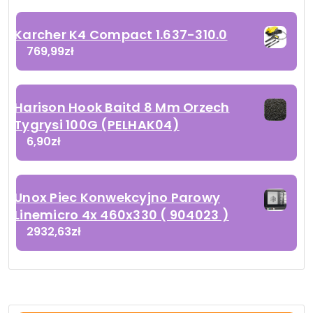
Karcher K4 Compact 1.637-310.0
769,99
zł
Harison Hook Baitd 8 Mm Orzech
Tygrysi 100G (PELHAK04)
6,90
zł
Unox Piec Konwekcyjno Parowy
Linemicro 4x 460x330 ( 904023 )
2932,63
zł