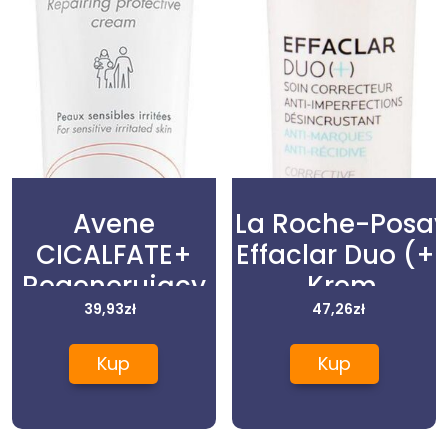
Avene
La Roche-Posa
CICALFATE+
Effaclar Duo (+
Regenerujący
Krem
krem ochronny
39,93
zł
Zwalczający
47,26
zł
100ml
Niedoskonałośc
Kup
Kup
40ml