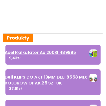
Produkty
Axel Kalkulator Ax 200G 489995
9,43
zł
Deli KLIPS DO AKT 19MM DELI 8558 MIX
KOLORÓW OPAK.25 SZTUK
37,61
zł