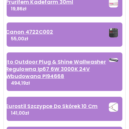
Prurifem Kadefarm 30ml
19,86
zł
Canon 4722C002
55,00
zł
Ito Outdoor Plug & Shine Wallwasher
Regulowna Ip67 6W 3000K 24V
Wbudowana Pl94668
494,19
zł
Eurostil Szczypce Do Skórek 10 Cm
141,00
zł