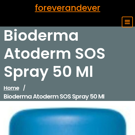
Skip
foreverandever
to
content
Bioderma
Atoderm SOS
Spray 50 Ml
Home
/
Bioderma Atoderm SOS Spray 50 Ml