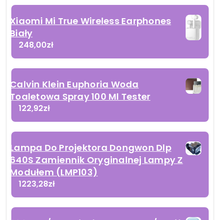
Xiaomi Mi True Wireless Earphones
Biały
248,00
zł
Calvin Klein Euphoria Woda
Toaletowa Spray 100 Ml Tester
122,92
zł
Lampa Do Projektora Dongwon Dlp
640S Zamiennik Oryginalnej Lampy Z
Modułem (LMP103)
1223,28
zł