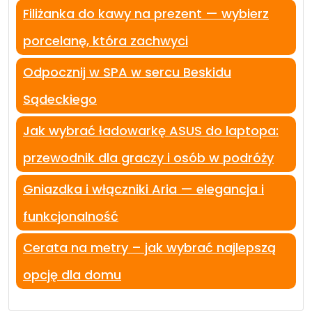
Filiżanka do kawy na prezent — wybierz
porcelanę, która zachwyci
Odpocznij w SPA w sercu Beskidu
Sądeckiego
Jak wybrać ładowarkę ASUS do laptopa:
przewodnik dla graczy i osób w podróży
Gniazdka i włączniki Aria — elegancja i
funkcjonalność
Cerata na metry – jak wybrać najlepszą
opcję dla domu