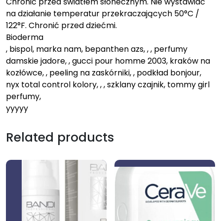
Chronić przed światłem słonecznym. Nie wystawiać
na działanie temperatur przekraczających 50°C /
122°F. Chronić przed dziećmi.
Bioderma
, bispol, marka nam, bepanthen azs, , , perfumy
damskie jadore, , gucci pour homme 2003, kraków na
kozłówce, , peeling na zaskórniki, , podkład bonjour,
nyx total control kolory, , , szklany czajnik, tommy girl
perfumy,
yyyyy
Related products