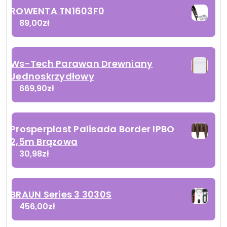
ROWENTA TN1603F0
89,00
zł
Ws-Tech Parawan Drewniany
Jednoskrzydłowy
669,90
zł
Prosperplast Palisada Border IPBO
2,5m Brązowa
30,98
zł
BRAUN Series 3 3030S
456,00
zł