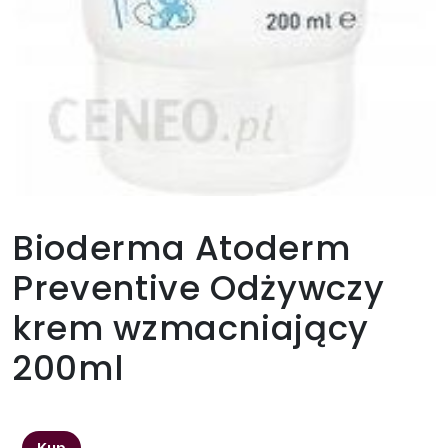
Bioderma Atoderm
Preventive Odżywczy
krem wzmacniający
200ml
36,11
zł
Kup