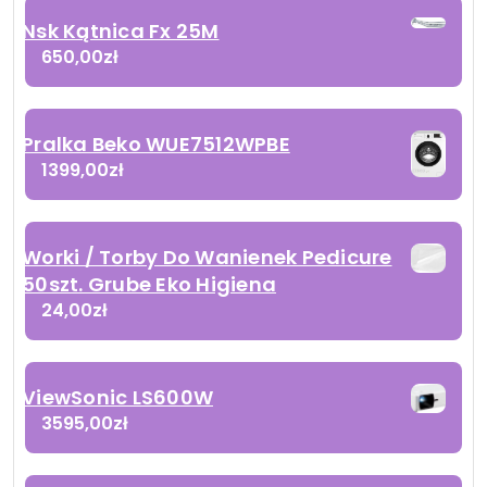
Nsk Kątnica Fx 25M
650,00
zł
Pralka Beko WUE7512WPBE
1399,00
zł
Worki / Torby Do Wanienek Pedicure
50szt. Grube Eko Higiena
24,00
zł
ViewSonic LS600W
3595,00
zł