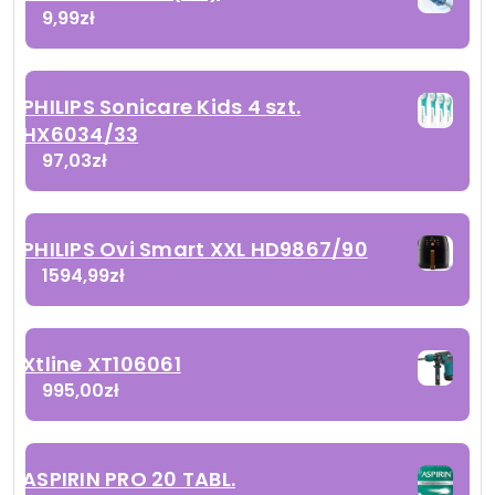
9,99
zł
PHILIPS Sonicare Kids 4 szt.
HX6034/33
97,03
zł
PHILIPS Ovi Smart XXL HD9867/90
1594,99
zł
Xtline XT106061
995,00
zł
ASPIRIN PRO 20 TABL.