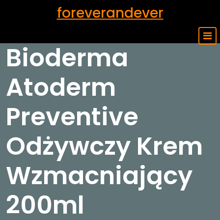
Skip
foreverandever
to
content
Bioderma
Atoderm
Preventive
Odżywczy Krem
Wzmacniający
200ml