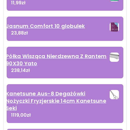
11,99
zł
Jasnum Comfort 10 globulek
23,88
zł
Półka Wisząca Nierdzewna Z Rantem
90X30 Yato
238,14
zł
Kanetsune Aus-8 Degażówki
Nożyczki Fryzjerskie 14cm Kanetsune
Seki
1119,00
zł