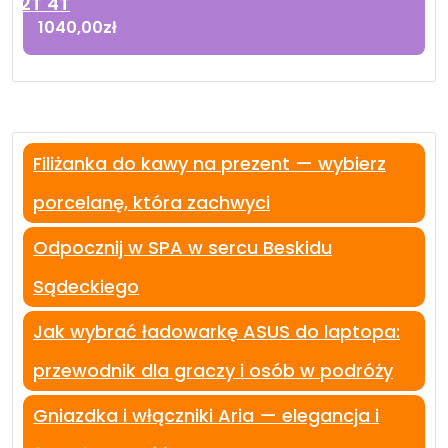
2T 4T
1040,00
zł
Filiżanka do kawy na prezent — wybierz
porcelanę, która zachwyci
Odpocznij w SPA w sercu Beskidu
Sądeckiego
Jak wybrać ładowarkę ASUS do laptopa:
przewodnik dla graczy i osób w podróży
Gniazdka i włączniki Aria — elegancja i