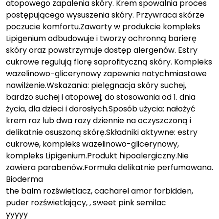
atopowego zapalenia skóry. Krem spowalnia proces
postępującego wysuszenia skóry. Przywraca skórze
poczucie komfortu.Zawarty w produkcie kompleks
Lipigenium odbudowuje i tworzy ochronną barierę
skóry oraz powstrzymuje dostęp alergenów. Estry
cukrowe regulują florę saprofityczną skóry. Kompleks
wazelinowo-glicerynowy zapewnia natychmiastowe
nawilżenie.Wskazania: pielęgnacja skóry suchej,
bardzo suchej i atopowej; do stosowania od 1. dnia
życia, dla dzieci i dorosłych.Sposób użycia: nałożyć
krem raz lub dwa razy dziennie na oczyszczoną i
delikatnie osuszoną skórę.Składniki aktywne: estry
cukrowe, kompleks wazelinowo-glicerynowy,
kompleks Lipigenium.Produkt hipoalergiczny.Nie
zawiera parabenów.Formuła delikatnie perfumowana.
Bioderma
the balm rozświetlacz, cacharel amor forbidden,
puder rozświetlający, , sweet pink semilac
yyyyy