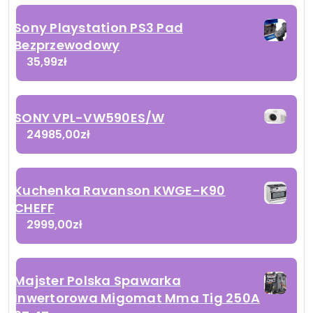
Sony Playstation PS3 Pad
Bezprzewodowy
35,99
zł
SONY VPL-VW590ES/W
24985,00
zł
Kuchenka Ravanson KWGE-K90
CHEFF
2999,00
zł
Majster Polska Spawarka
Inwertorowa Migomat Mma Tig 250A