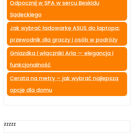
Odpocznij w SPA w sercu Beskidu
Sądeckiego
Jak wybrać ładowarkę ASUS do laptopa:
przewodnik dla graczy i osób w podróży
Gniazdka i włączniki Aria — elegancja i
funkcjonalność
Cerata na metry – jak wybrać najlepszą
opcję dla domu
zzzzz