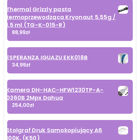
Thermal Grizzly pasta
termoprzewodząca Kryonaut 5.55g /
1.5 ml (TG-K-015-R)
88,99
zł
ESPERANZA IGUAZU EKK018B
34,99
zł
Kamera DH-HAC-HFW1230TP-A-
0360B 2Mpx Dahua
254,00
zł
Stolgraf Druk Samokopiujący A6
100K. (K50)