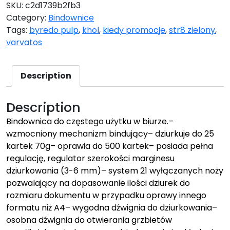
SKU:
c2d1739b2fb3
Category:
Bindownice
Tags:
byredo pulp
,
khol
,
kiedy promocje
,
str8 zielony
,
varvatos
Description
Description
Bindownica do częstego użytku w biurze.–
wzmocniony mechanizm bindujący– dziurkuje do 25
kartek 70g– oprawia do 500 kartek– posiada pełna
regulację, regulator szerokości marginesu
dziurkowania (3-6 mm)– system 21 wyłączanych noży
pozwalający na dopasowanie ilości dziurek do
rozmiaru dokumentu w przypadku oprawy innego
formatu niż A4– wygodna dźwignia do dziurkowania–
osobna dźwignia do otwierania grzbietów