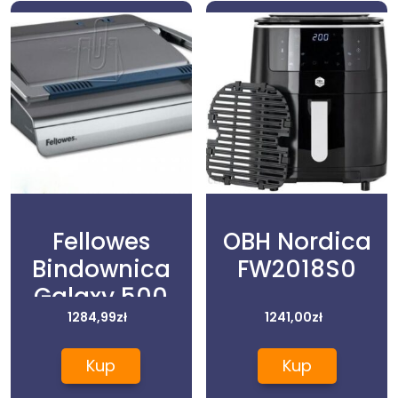
Fellowes
OBH Nordica
Bindownica
FW2018S0
Galaxy 500
1284,99
zł
1241,00
zł
Kup
Kup