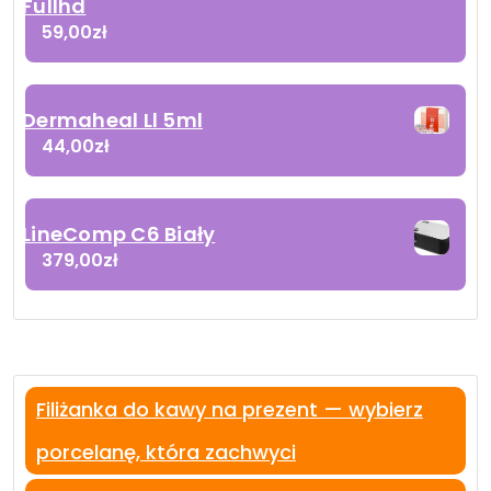
Fullhd
59,00
zł
Dermaheal Ll 5ml
44,00
zł
LineComp C6 Biały
379,00
zł
Filiżanka do kawy na prezent — wybierz
porcelanę, która zachwyci