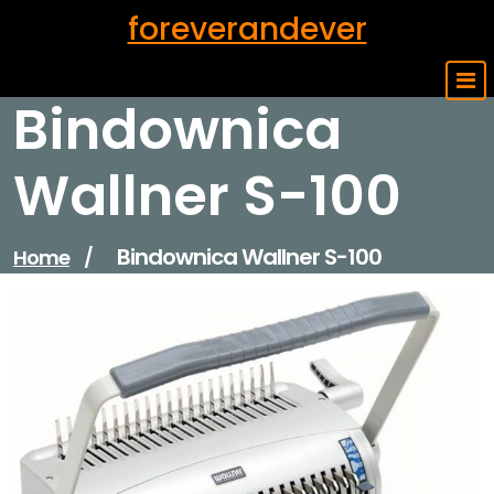
Skip
foreverandever
to
content
Bindownica
Wallner S-100
Bindownica Wallner S-100
Home
/