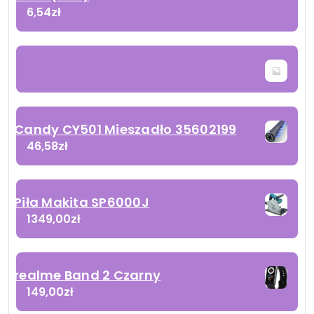
6,54
zł
Candy CY501 Mieszadło 35602199
46,58
zł
Piła Makita SP6000J
1349,00
zł
realme Band 2 Czarny
149,00
zł