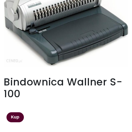
Bindownica Wallner S-
100
940,00
zł
Kup