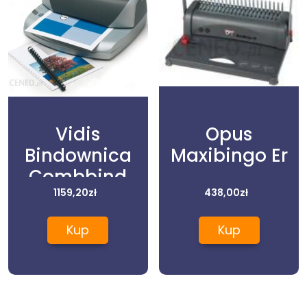
Vidis
Opus
Bindownica
Maxibingo Er
Combbind
C110E
1159,20
zł
438,00
zł
Kup
Kup