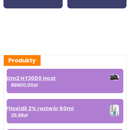
Produkty
Sim2 HT3000 Host
89900,00
zł
Piloxidil 2% roztwór 60ml
25,68
zł