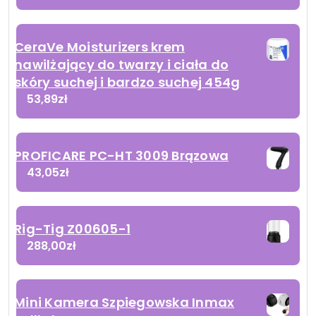
CeraVe Moisturizers krem
nawilżający do twarzy i ciała do
skóry suchej i bardzo suchej 454g
53,89
zł
PROFICARE PC-HT 3009 Brązowa
43,05
zł
Rig-Tig Z00605-1
288,00
zł
Mini Kamera Szpiegowska Inmax