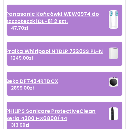
Panasonic Końcówki WEW0974 do
szczoteczki DL-81 2 szt.
47,70
zł
Pralka Whirlpool NTDLR 7220SS PL-N
1249,00
zł
Beko DF7424RTDCX
2899,00
zł
PHILIPS Sonicare ProtectiveClean
Seria 4300 HX6800/44
313,99
zł