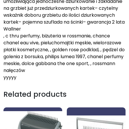
umożliwiająca jednoczesne dziurkowanie i zakładanie
na grzbiet już przedziurkowanych kartek– czytelny
wskaźnik doboru grzbietu do ilości dziurkowanych
kartek– pojemna szuflada na ścinki– gwarancja 2 lata
Wallner
, c thru perfumy, biżuteria w rossmanie, chance
chanel eau vive, pieluchomajtki męskie, wielorazowe
płatki kosmetyczne, , golden rose podklad, , pędzel do
golenia z borsuka, philips lumea 1997, chanel perfumy
meskie, dolce gabbana the one sport, , rossmann
nałęczów
yyyyy
Related products