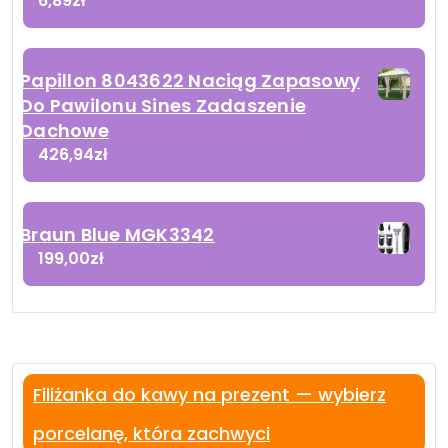
6,89
zł
Papillon 8043622 Naciąg Zapasowy
Do Pawilonu Sines Zadaszenie
Dachowe
426,94
zł
Braun Blue MGK3342
199,00
zł
Filiżanka do kawy na prezent — wybierz
porcelanę, która zachwyci