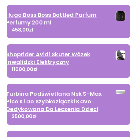
Hugo Boss Boss Bottled Parfum
Perfumy 200 ml
458,00
zł
Shoprider Avidi Skuter Wózek
Inwalidzki Elektryczny
11000,00
zł
Turbina Podświetlana Nsk S-Max
Pico Kl Do Szybkozłączki Kavo
Dedykowana Do Leczenia Dzieci
2500,00
zł