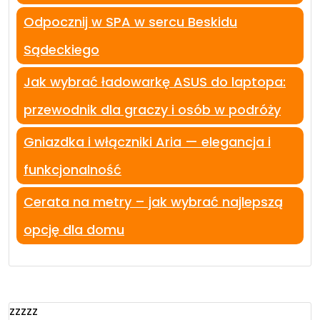
Odpocznij w SPA w sercu Beskidu
Sądeckiego
Jak wybrać ładowarkę ASUS do laptopa:
przewodnik dla graczy i osób w podróży
Gniazdka i włączniki Aria — elegancja i
funkcjonalność
Cerata na metry – jak wybrać najlepszą
opcję dla domu
zzzzz