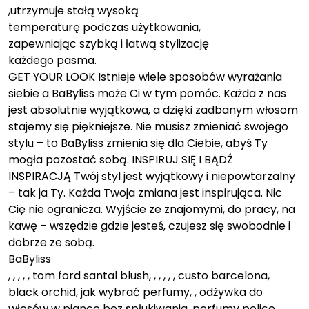
,utrzymuje stałą wysoką
temperaturę podczas użytkowania,
zapewniając szybką i łatwą stylizację
każdego pasma.
GET YOUR LOOK Istnieje wiele sposobów wyrażania
siebie a BaByliss może Ci w tym pomóc. Każda z nas
jest absolutnie wyjątkowa, a dzięki zadbanym włosom
stajemy się piękniejsze. Nie musisz zmieniać swojego
stylu – to BaByliss zmienia się dla Ciebie, abyś Ty
mogła pozostać sobą. INSPIRUJ SIĘ I BĄDŹ
INSPIRACJĄ Twój styl jest wyjątkowy i niepowtarzalny
– tak ja Ty. Każda Twoja zmiana jest inspirująca. Nic
Cię nie ogranicza. Wyjście ze znajomymi, do pracy, na
kawę – wszędzie gdzie jesteś, czujesz się swobodnie i
dobrze ze sobą.
BaByliss
, , , , , tom ford santal blush, , , , , , custo barcelona,
black orchid, jak wybrać perfumy, , odżywka do
włosów w piance bez spłukiwania, perfumy police