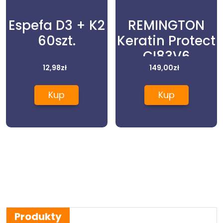
Espefa D3 + K2
REMINGTON
60szt.
Keratin Protect
CI83V6
12,98
zł
149,00
zł
Kup
Kup
Produkty