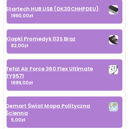
Startech HUB USB (DK30CHHPDEU)
1990,00
zł
Klapki Promedyk 03S Brąz
82,00
zł
Tefal Air Force 360 Flex Ultimate
TY9571
1699,00
zł
Demart Świat Mapa Polityczna
Ścienna
5,00
zł