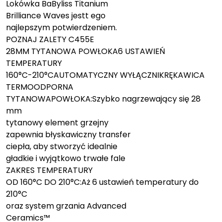
Lokówka BaByliss Titanium
Brilliance Waves jestt ego
najlepszym potwierdzeniem.
POZNAJ ZALETY C455E
28MM TYTANOWA POWŁOKA6 USTAWIEŃ
TEMPERATURY
160°C-210°CAUTOMATYCZNY WYŁĄCZNIKRĘKAWICA
TERMOODPORNA
TYTANOWAPOWŁOKA:Szybko nagrzewający się 28
mm
tytanowy element grzejny
zapewnia błyskawiczny transfer
ciepła, aby stworzyć idealnie
gładkie i wyjątkowo trwałe fale
ZAKRES TEMPERATURY
OD 160°C DO 210°C:Aż 6 ustawień temperatury do
210°C
oraz system grzania Advanced
Ceramics™