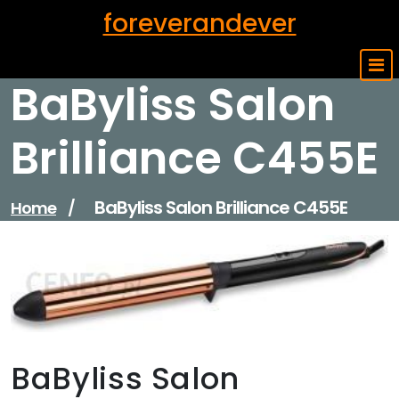
Skip
foreverandever
to
content
BaByliss Salon
Brilliance C455E
BaByliss Salon Brilliance C455E
Home
/
BaByliss Salon