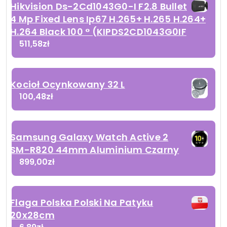
Hikvision Ds-2Cd1043G0-I F2.8 Bullet
4 Mp Fixed Lens Ip67 H.265+ H.265 H.264+
H.264 Black 100 ° (KIPDS2CD1043G0IF
511,58
zł
Kocioł Ocynkowany 32 L
100,48
zł
Samsung Galaxy Watch Active 2
SM-R820 44mm Aluminium Czarny
899,00
zł
Flaga Polska Polski Na Patyku
20x28cm