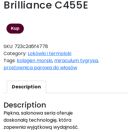
Brilliance C455E
213,00
zł
Kup
SKU:
723c2d6f4778
Category:
Lokówki i termoloki
Tags:
kolagen morski
,
miraculum tygrysa
,
prostownica parowa do włosów
Description
Description
Piękna, salonowa seria oferuje
doskonałą technologię, która
zapewnia wyjątkową wydajność.