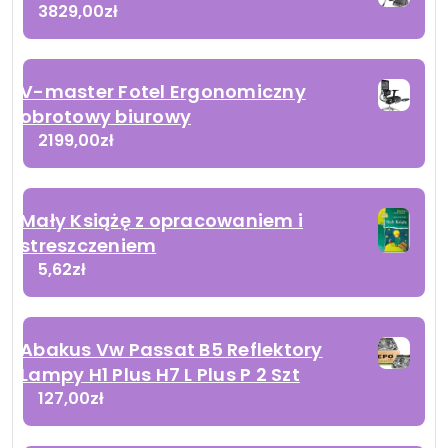
3829,00
zł
V-master Fotel Ergonomiczny
obrotowy biurowy
2199,00
zł
Mały Książę z opracowaniem i
streszczeniem
5,62
zł
Abakus Vw Passat B5 Reflektory
Lampy H1 Plus H7 L Plus P 2 Szt
127,00
zł