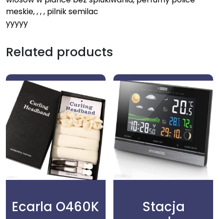
meskie, , , , pilnik semilac
yyyyy
Related products
Ecarla O460K
Stacja