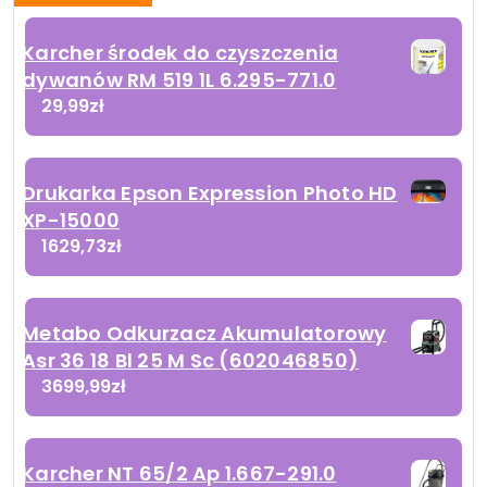
Karcher środek do czyszczenia
dywanów RM 519 1L 6.295-771.0
29,99
zł
Drukarka Epson Expression Photo HD
XP-15000
1629,73
zł
Metabo Odkurzacz Akumulatorowy
Asr 36 18 Bl 25 M Sc (602046850)
3699,99
zł
Karcher NT 65/2 Ap 1.667-291.0