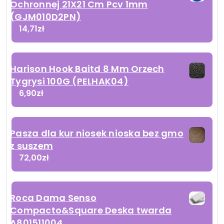
Ochronnej 21X21 Cm Pcv 1mm
(GJM010D2PN)
14,71
zł
Harison Hook Baitd 8 Mm Orzech
Tygrysi 100G (PELHAK04)
6,90
zł
Pasza dla kur niosek nioska bez gmo
z suszem
72,00
zł
Roca Dama Senso
Compacto&Square Deska twarda
A801511004