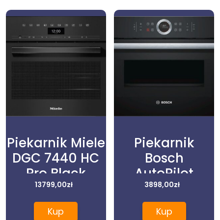
Piekarnik Miele
Piekarnik
DGC 7440 HC
Bosch
Pro Black
AutoPilot
13799,00
zł
CMG633BB1
3898,00
zł
Kup
Kup