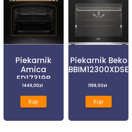
Piekarnik
Piekarnik Beko
Amica
BBIM12300XDSE
ED17319B
RETRO
1449,00
zł
1199,00
zł
Kup
Kup