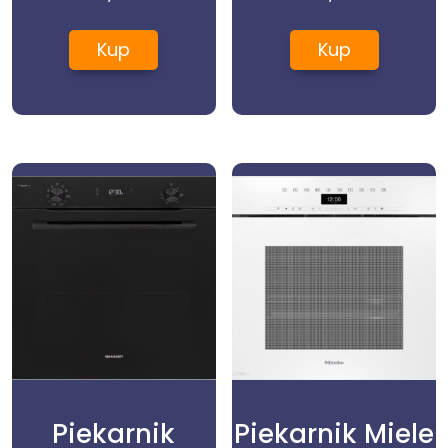
HBG539EB0
Kup
Kup
Piekarnik
Piekarnik Miele