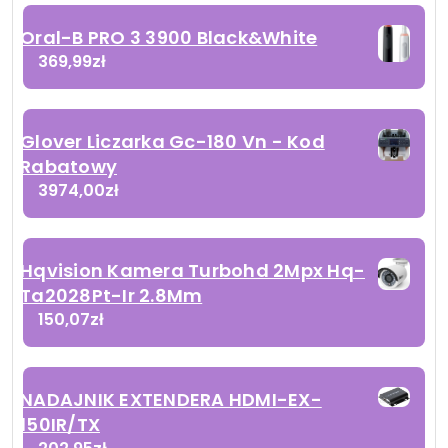
Oral-B PRO 3 3900 Black&White
369,99
zł
Glover Liczarka Gc-180 Vn - Kod
Rabatowy
3974,00
zł
Hqvision Kamera Turbohd 2Mpx Hq-
Ta2028Pt-Ir 2.8Mm
150,07
zł
NADAJNIK EXTENDERA HDMI-EX-
150IR/TX