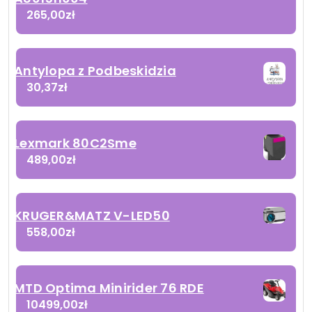
265,00
zł
Antylopa z Podbeskidzia
30,37
zł
Lexmark 80C2Sme
489,00
zł
KRUGER&MATZ V-LED50
558,00
zł
MTD Optima Minirider 76 RDE
10499,00
zł