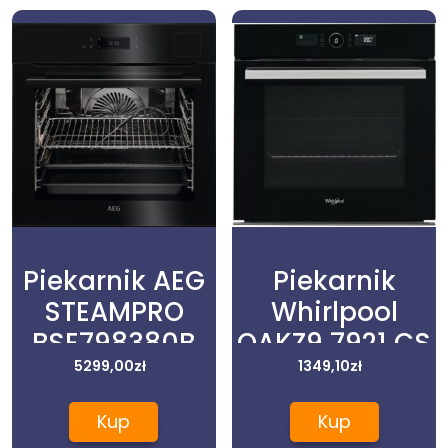
Piekarnik AEG
Piekarnik
STEAMPRO
Whirlpool
BSE798380B
OAKZ9 7921 CS
5299,00
zł
1349,10
NB
zł
Kup
Kup