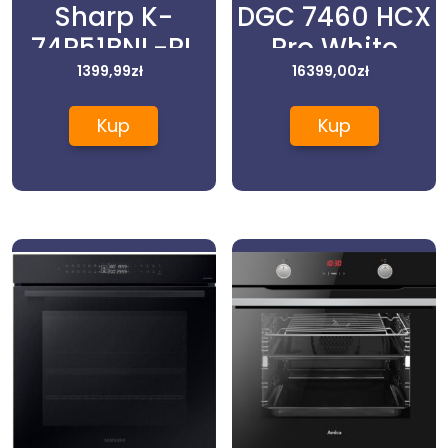
Sharp K-
DGC 7460 HCX
74P51BNL-PL
Pro White
1399,99
zł
16399,00
zł
Kup
Kup