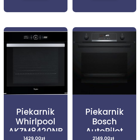
Piekarnik
Piekarnik
Whirlpool
Bosch
AKZM8420NB
AutoPilot
1429,00
zł
2149,00
zł