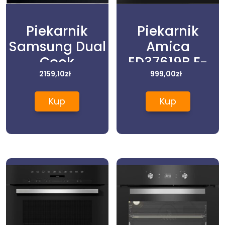
Piekarnik
Piekarnik
Samsung Dual
Amica
Cook
ED37619B F-
NV7B42251AK
2159,10
zł
999,00
TYPE
zł
Kup
Kup