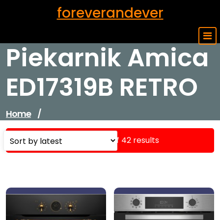
Skip
foreverandever
to
content
Piekarnik Amica
ED17319B RETRO
Home
/
Showing 1–16 of 42 results