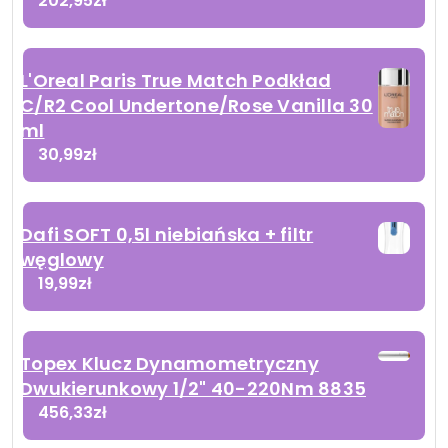
202,95
zł
L'Oreal Paris True Match Podkład
C/R2 Cool Undertone/Rose Vanilla 30
ml
30,99
zł
Dafi SOFT 0,5l niebiańska + filtr
węglowy
19,99
zł
Topex Klucz Dynamometryczny
Dwukierunkowy 1/2" 40-220Nm 8835
456,33
zł