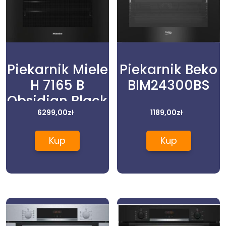
Piekarnik Miele
Piekarnik Beko
H 7165 B
BIM24300BS
Obsidian Black
6299,00
zł
1189,00
zł
Kup
Kup