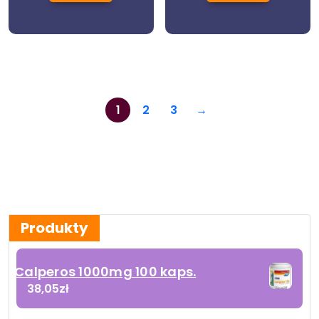
1
2
3
→
Produkty
Calperos 1000mg 100 kaps.
38,05
zł