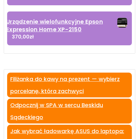
Urządzenie wielofunkcyjne Epson
Expression Home XP-2150
370,00
zł
Filiżanka do kawy na prezent — wybierz
porcelanę, która zachwyci
Odpocznij w SPA w sercu Beskidu
Sądeckiego
Jak wybrać ładowarkę ASUS do laptopa: